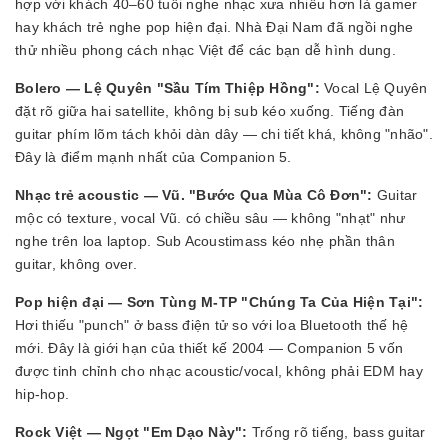
hợp với khách 40–60 tuổi nghe nhạc xưa nhiều hơn là gamer
hay khách trẻ nghe pop hiện đại. Nhà Đại Nam đã ngồi nghe
thử nhiều phong cách nhạc Việt để các bạn dễ hình dung.
Bolero — Lệ Quyên "Sầu Tím Thiệp Hồng":
Vocal Lệ Quyên
đặt rõ giữa hai satellite, không bị sub kéo xuống. Tiếng đàn
guitar phím lõm tách khỏi dàn dây — chi tiết khá, không "nhão".
Đây là điểm mạnh nhất của Companion 5.
Nhạc trẻ acoustic — Vũ. "Bước Qua Mùa Cô Đơn":
Guitar
mộc có texture, vocal Vũ. có chiều sâu — không "nhạt" như
nghe trên loa laptop. Sub Acoustimass kéo nhẹ phần thân
guitar, không over.
Pop hiện đại — Sơn Tùng M-TP "Chúng Ta Của Hiện Tại":
Hơi thiếu "punch" ở bass điện tử so với loa Bluetooth thế hệ
mới. Đây là giới hạn của thiết kế 2004 — Companion 5 vốn
được tinh chỉnh cho nhạc acoustic/vocal, không phải EDM hay
hip-hop.
Rock Việt — Ngọt "Em Dạo Này":
Trống rõ tiếng, bass guitar