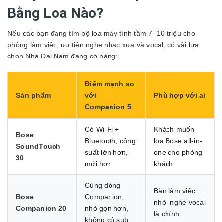
Bằng Loa Nào?
Nếu các bạn đang tìm bộ loa máy tính tầm 7–10 triệu cho
phòng làm việc, ưu tiên nghe nhạc xưa và vocal, có vài lựa
chọn Nhà Đại Nam đang có hàng:
Điểm mạnh so
Sản phẩm
với
Phù hợp với ai
Companion 5
Có Wi-Fi +
Khách muốn
Bose
Bluetooth, công
loa Bose all-in-
SoundTouch
suất lớn hơn,
one cho phòng
30
mới hơn
khách
Cùng dòng
Bàn làm việc
Bose
Companion,
nhỏ, nghe vocal
Companion 20
nhỏ gọn hơn,
là chính
không có sub