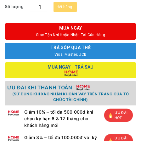
Số lượng
Hết hàng
MUA NGAY
Giao Tận Nơi Hoặc Nhận Tại Cửa Hàng
TRẢ GÓP QUA THẺ
Visa, Master, JCB
MUA NGAY - TRẢ SAU
ƯU ĐÃI KHI THANH TOÁN
(SỬ DỤNG KHI XÁC NHẬN KHOẢN VAY TRÊN TRANG CỦA TỔ
CHỨC TÀI CHÍNH)
Giảm 10% – tối đa 500.000đ khi
ƯU ĐÃI
HOT
chọn kỳ hạn 6 & 12 tháng cho
khách hàng mới
Giảm 3% – tối đa 100.000đ với kỳ
ƯU ĐÃI