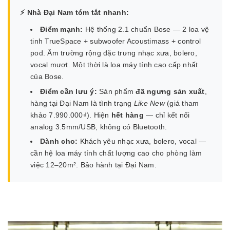
⚡ Nhà Đại Nam tóm tắt nhanh:
Điểm mạnh:
Hệ thống 2.1 chuẩn Bose — 2 loa vệ
tinh TrueSpace + subwoofer Acoustimass + control
pod. Âm trường rộng đặc trưng nhạc xưa, bolero,
vocal mượt. Một thời là loa máy tính cao cấp nhất
của Bose.
Điểm cần lưu ý:
Sản phẩm
đã ngưng sản xuất
,
hàng tại Đại Nam là tình trạng
Like New
(giá tham
khảo 7.990.000₫). Hiện
hết hàng
— chỉ kết nối
analog 3.5mm/USB, không có Bluetooth.
Dành cho:
Khách yêu nhạc xưa, bolero, vocal —
cần hệ loa máy tính chất lượng cao cho phòng làm
việc 12–20m². Bảo hành tại Đại Nam.