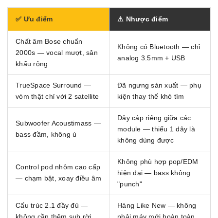
✅ Ưu điểm
⚠ Nhược điểm
Chất âm Bose chuẩn
Không có Bluetooth — chỉ
2000s — vocal mượt, sân
analog 3.5mm + USB
khấu rộng
TrueSpace Surround —
Đã ngưng sản xuất — phụ
vòm thật chỉ với 2 satellite
kiện thay thế khó tìm
Dây cáp riêng giữa các
Subwoofer Acoustimass —
module — thiếu 1 dây là
bass đầm, không ù
không dùng được
Không phù hợp pop/EDM
Control pod nhôm cao cấp
hiện đại — bass không
— chạm bật, xoay điều âm
"punch"
Cấu trúc 2.1 đầy đủ —
Hàng Like New — không
không cần thêm sub rời
phải máy mới hoàn toàn