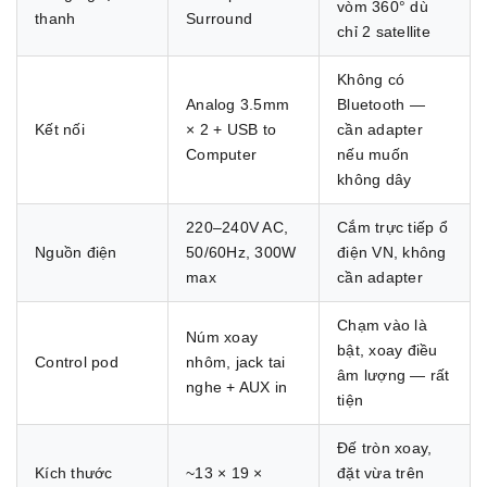
vòm 360° dù
thanh
Surround
chỉ 2 satellite
Không có
Analog 3.5mm
Bluetooth —
Kết nối
× 2 + USB to
cần adapter
Computer
nếu muốn
không dây
220–240V AC,
Cắm trực tiếp ổ
Nguồn điện
50/60Hz, 300W
điện VN, không
max
cần adapter
Chạm vào là
Núm xoay
bật, xoay điều
Control pod
nhôm, jack tai
âm lượng — rất
nghe + AUX in
tiện
Đế tròn xoay,
Kích thước
~13 × 19 ×
đặt vừa trên