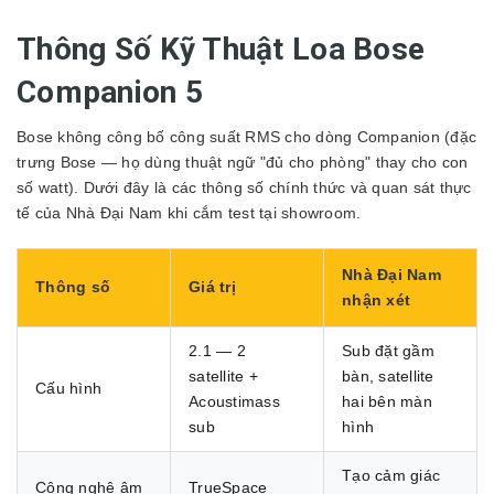
Thông Số Kỹ Thuật Loa Bose
Companion 5
Bose không công bố công suất RMS cho dòng Companion (đặc
trưng Bose — họ dùng thuật ngữ "đủ cho phòng" thay cho con
số watt). Dưới đây là các thông số chính thức và quan sát thực
tế của Nhà Đại Nam khi cắm test tại showroom.
Nhà Đại Nam
Thông số
Giá trị
nhận xét
2.1 — 2
Sub đặt gầm
satellite +
bàn, satellite
Cấu hình
Acoustimass
hai bên màn
sub
hình
Tạo cảm giác
Công nghệ âm
TrueSpace