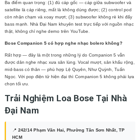
Ba điểm quan trọng: (1) đủ cáp gốc — cáp giữa subwoofer và
satellite là cáp riêng, mất là không dùng được; (2) control pod
còn nhận chạm và xoay mượt; (3) subwoofer không rè khi đẩy
bass mạnh. Nhà Đại Nam khuyên test trực tiếp với nguồn nhạc
thật, không chỉ nghe demo trên YouTube.
Bose Companion 5 có hợp nghe nhạc bolero không?
Rất hợp — đây là một trong những lý do Companion 5 vẫn
được dân nghe nhạc xưa săn lùng. Vocal mượt, sân khấu rộng,
mid-bass có thân — phù hợp Lệ Quyên, Như Quỳnh, Tuấn
Ngọc. Với pop điện tử hiện đại thì Companion 5 không phải lựa
chọn tối ưu.
Trải Nghiệm Loa Bose Tại Nhà
Đại Nam
📍
242/14 Phạm Văn Hai, Phường Tân Sơn Nhất, TP
HCM