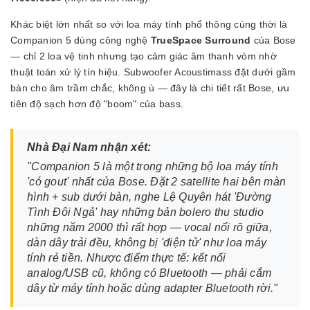
Khác biệt lớn nhất so với loa máy tính phổ thông cùng thời là
Companion 5 dùng công nghệ
TrueSpace Surround
của Bose
— chỉ 2 loa vệ tinh nhưng tạo cảm giác âm thanh vòm nhờ
thuật toán xử lý tín hiệu. Subwoofer Acoustimass đặt dưới gầm
bàn cho âm trầm chắc, không ù — đây là chi tiết rất Bose, ưu
tiên độ sạch hơn độ "boom" của bass.
Nhà Đại Nam nhận xét:
"Companion 5 là một trong những bộ loa máy tính
'có gout' nhất của Bose. Đặt 2 satellite hai bên màn
hình + sub dưới bàn, nghe Lệ Quyên hát 'Đường
Tình Đôi Ngả' hay những bản bolero thu studio
những năm 2000 thì rất hợp — vocal nổi rõ giữa,
dàn dây trải đều, không bị 'điện tử' như loa máy
tính rẻ tiền. Nhược điểm thực tế: kết nối
analog/USB cũ, không có Bluetooth — phải cắm
dây từ máy tính hoặc dùng adapter Bluetooth rời."