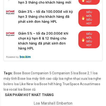
HOT
hạn 3 tháng cho khách hàng mới
Giảm 3% – tối đa 100.000đ với kỳ
SIÊU
MỚI,
hạn 3 tháng cho khách hàng đã
SIÊU
phát sinh đơn hàng HPL
HOT
Giảm 5% – tối đa 200.000đ khi
SIÊU
MỚI,
chọn kỳ hạn 6 & 12 tháng cho
SIÊU
khách hàng đã phát sinh đơn
HOT
hàng HPL
Powered by
Tags:
Bose
Bose Companion 5
Companion 5
loa Bose 2.1
loa
máy tính Bose
loa máy tính cao cấp
loa nghe nhạc xưa
loa nghe
bolero
loa Like New
loa Bose hết hàng
TrueSpace
Acoustimass
loa vocal
loa Bose cũ
SẢN PHẨM HOT NHẤT THÁNG
Loa Marshall Emberton