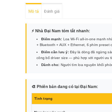
Mô tả
Đánh giá
⚡ Nhà Đại Nam tóm tắt nhanh:
Điểm mạnh:
Loa Wi-Fi all-in-one mạnh nh
+ Bluetooth + AUX + Ethernet, 6 phím preset
Điểm cần lưu ý:
Đây là dòng đã ngừng sản
công bố driver size — phù hợp với người ưu t
Dành cho:
Người tìm loa nguyên khối phò
🎨 Phiên bản đang có tại Đại Nam:
Tình trạng