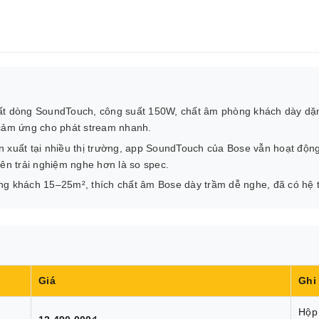
ất dòng SoundTouch, công suất 150W, chất âm phòng khách dày dặn
 cảm ứng cho phát stream nhanh.
 xuất tại nhiều thị trường, app SoundTouch của Bose vẫn hoạt độ
iên trải nghiệm nghe hơn là so spec.
ng khách 15–25m², thích chất âm Bose dày trầm dễ nghe, đã có hệ 
Giá
Ghi
Hộp 