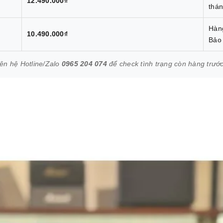
12.490.000₫
thán
Hàng
10.490.000₫
Bảo 
iên hệ Hotline/Zalo
0965 204 074
để check tình trạng còn hàng trướ