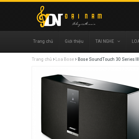
Trang chủ
Giới thiệu
TAI NGHE
LO
Trang chủ
Loa Bose
Bose SoundTouch 30 Series III