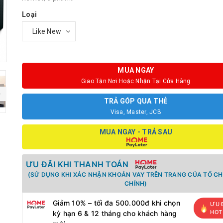
Loại
MUA NGAY
Giao Tận Nơi Hoặc Nhận Tại Cửa Hàng
TRẢ GÓP QUA THẺ
Visa, Master, JCB
MUA NGAY - TRẢ SAU
ƯU ĐÃI KHI THANH TOÁN
(SỬ DỤNG KHI XÁC NHẬN KHOẢN VAY TRÊN TRANG CỦA TỔ CH
CHÍNH)
Giảm 10% – tối đa 500.000đ khi chọn
ƯU 
HOT
kỳ hạn 6 & 12 tháng cho khách hàng