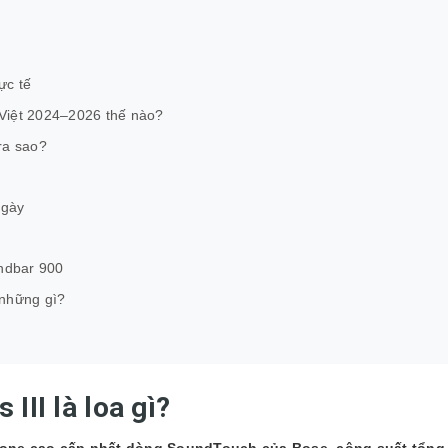
ực tế
iệt 2024–2026 thế nào?
ra sao?
ngày
ndbar 900
những gì?
III là loa gì?
in-one cao cấp nhất dòng SoundTouch của Bose, công suất tổng 