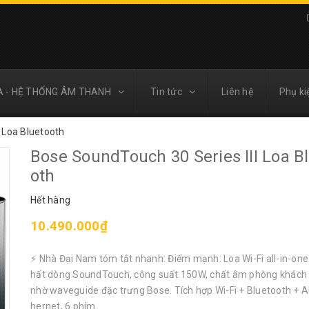
A - HỆ THỐNG ÂM THANH
Tin tức
Liên hệ
Phụ ki
 Loa Bluetooth
Bose SoundTouch 30 Series III Loa B
oth
Hết hàng
10.490.000₫
⚡ Nhà Đại Nam tóm tắt nhanh: Điểm mạnh: Loa Wi-Fi all-in-on
hất dòng SoundTouch, công suất 150W, chất âm phòng khách
nhờ waveguide đặc trưng Bose. Tích hợp Wi-Fi + Bluetooth + A
hernet, 6 phím...