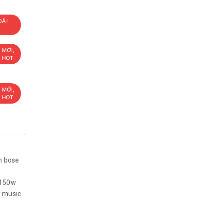
ĐÃI
 MỚI,
U HOT
 MỚI,
U HOT
h bose
 150w
y music