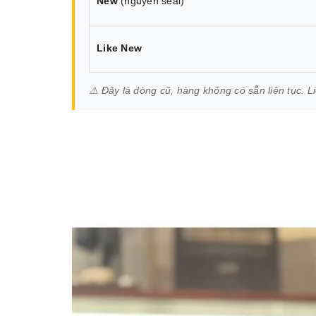
New
(nguyên seal)
Like New
⚠️ Đây là dòng cũ, hàng không có sẵn liên tục. L