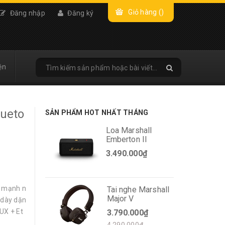
Giỏ hàng (
)
Đăng nhập
Đăng ký
ện
lueto
SẢN PHẨM HOT NHẤT THÁNG
Loa Marshall
Emberton II
3.490.000₫
e mạnh n
Tai nghe Marshall
Major V
 dày dặn
UX + Et
3.790.000₫