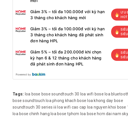
mới
Giảm 3% – tối đa 100.000đ với kỳ hạn
ƯU 
HOT
3 tháng cho khách hàng mới
Giảm 3% – tối đa 100.000đ với kỳ hạn
SIÊU
SIÊ
3 tháng cho khách hàng đã phát sinh
đơn hàng HPL
Giảm 5% – tối đa 200.000đ khi chọn
SIÊU
SIÊ
kỳ hạn 6 & 12 tháng cho khách hàng
đã phát sinh đơn hàng HPL
Powered by
Tags:
loa bose
bose soundtouch 30
loa wifi bose
loa bluetoot
bose soundtouch
loa phong khach bose
loa khong day bose
soundtouch 30 series iii
loa wifi cao cap
loa nguyen khoi
bose
loa bose chinh hang
loa bose tphcm
loa bose hcm
dai nam sk