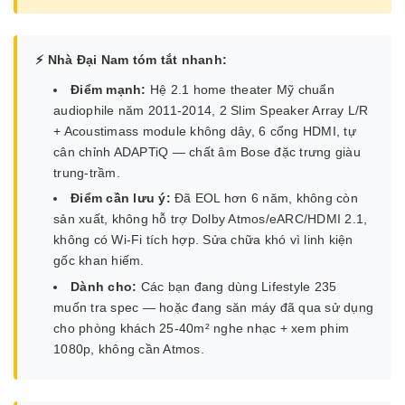
⚡ Nhà Đại Nam tóm tắt nhanh:
Điểm mạnh:
Hệ 2.1 home theater Mỹ chuẩn
audiophile năm 2011-2014, 2 Slim Speaker Array L/R
+ Acoustimass module không dây, 6 cổng HDMI, tự
cân chỉnh ADAPTiQ — chất âm Bose đặc trưng giàu
trung-trầm.
Điểm cần lưu ý:
Đã EOL hơn 6 năm, không còn
sản xuất, không hỗ trợ Dolby Atmos/eARC/HDMI 2.1,
không có Wi-Fi tích hợp. Sửa chữa khó vì linh kiện
gốc khan hiếm.
Dành cho:
Các bạn đang dùng Lifestyle 235
muốn tra spec — hoặc đang săn máy đã qua sử dụng
cho phòng khách 25-40m² nghe nhạc + xem phim
1080p, không cần Atmos.