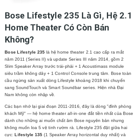
Bose Lifestyle 235 Là Gì, Hệ 2.1
Home Theater Có Còn Bán
Không?
Bose Lifestyle 235
là hệ home theater 2.1 cao cấp ra mắt
năm 2011 (Series II) và update Series III năm 2014, gồm 2
Slim Speaker Array trước trái-phải + 1 Acoustimass module
siêu trầm không dây + 1 Control Console trung tâm. Bose toàn
cầu ngừng sản xuất dòng Lifestyle khoảng 2018 khi chuyển
sang SoundTouch và Smart Soundbar series. Hiện nhà Đại
Nam không còn nhập về.
Các bạn nhớ lại giai đoạn 2011-2016, đây là dòng "đỉnh phòng
khách Mỹ" — hệ home theater all-in-one đắt tiền nhất của Bose
dành cho những ai muốn chất âm Bose nguyên bản nhưng
không muốn loa 5 vệ tinh rườm rà. Lifestyle 235 đặt giữa hai
cực:
Lifestyle 135
(1 Speaker Array horizontal duy nhất) và