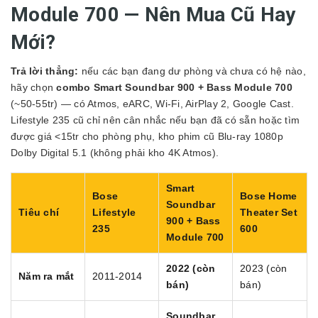
Module 700 — Nên Mua Cũ Hay
Mới?
Trả lời thẳng:
nếu các bạn đang dư phòng và chưa có hệ nào,
hãy chọn
combo Smart Soundbar 900 + Bass Module 700
(~50-55tr) — có Atmos, eARC, Wi-Fi, AirPlay 2, Google Cast.
Lifestyle 235 cũ chỉ nên cân nhắc nếu bạn đã có sẵn hoặc tìm
được giá <15tr cho phòng phụ, kho phim cũ Blu-ray 1080p
Dolby Digital 5.1 (không phải kho 4K Atmos).
Smart
Bose
Bose Home
Soundbar
Tiêu chí
Lifestyle
Theater Set
900 + Bass
235
600
Module 700
2022 (còn
2023 (còn
Năm ra mắt
2011-2014
bán)
bán)
Soundbar