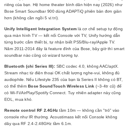
riêng của bạn. Hệ home theater bình dân hiện nay (2026) như
Bose Smart Soundbar 900 dùng ADAPTiQ phiên bản đơn giản
hơn (không cần ngồi 5 vị trí).
Unify Intelligent Integration System
là cơ chế setup tự động
qua màn hình TV — kết nối Console với TV, Unify hướng dẫn
từng bước cắm thiết bị, tự nhận biết PS5/Blu-ray/Apple TV.
Năm 2011-2014 đây là feature đỉnh của Bose, bây giờ thì smart
soundbar nào cũng có wizard tương tự.
Bluetooth (chỉ Series III):
SBC codec 4.0, không AAC/aptX.
Stream nhạc từ điện thoại OK chất lượng nghe-vui, không đủ
audiophile. Nếu Lifestyle 235 của bạn là Series II không có BT,
có thể thêm
Bose SoundTouch Wireless Link
(~3-4tr cũ) để
có Wi-Fi/AirPlay/Spotify Connect. Tuy nhiên adapter này cũng
EOL, mua khó.
Remote control RF 2.4GHz
tầm 10m — không cần "trỏ" vào
console như IR thường. Acoustimass kết nối Console không
dây qua RF 2.4-2.48GHz tầm 6.1m.