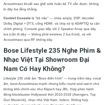
Acoustimass khuất sau ghế sofa hoặc kệ TV vẫn được, không
lo dây loa lằng nhằng.
Control Console
là "bộ não" — chứa amply, DSP, decoder
Dolby Digital + DTS, cổng HDMI, và chip xử lý ADAPTiQ tự cân
chỉnh phòng. Console giao tiếp với 2 Speaker Array qua dây
loa (cần đi dây — không phải wireless 2 loa front), và với
Acoustimass qua RF không dây.
Bose Lifestyle 235 Nghe Phim &
Nhạc Việt Tại Showroom Đại
Nam Có Hay Không?
Lifestyle 235 chất âm "Bose điển hình" — trung-trầm dày, vocal
ấm, bass Acoustimass mạnh nhưng kiểu round-and-warm chứ
không khô-chính-xác như Klipsch hay JBL. Hợp phim hành
động blockbuster Hollywood thời 2010-2018 (Avengers, Top
Gun Maverick), nhạc nhẹ Việt Nam, bolero. Không hợp