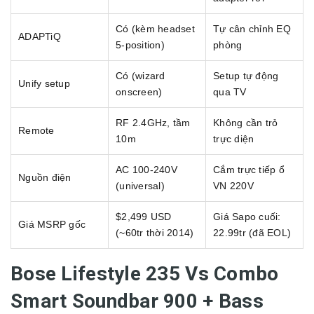
Có (kèm headset
Tự cân chỉnh EQ
ADAPTiQ
5-position)
phòng
Có (wizard
Setup tự động
Unify setup
onscreen)
qua TV
RF 2.4GHz, tầm
Không cần trỏ
Remote
10m
trực diện
AC 100-240V
Cắm trực tiếp ổ
Nguồn điện
(universal)
VN 220V
$2,499 USD
Giá Sapo cuối:
Giá MSRP gốc
(~60tr thời 2014)
22.99tr (đã EOL)
Bose Lifestyle 235 Vs Combo
Smart Soundbar 900 + Bass