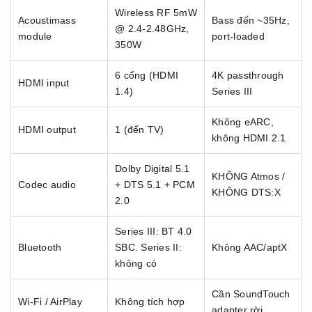
Wireless RF 5mW
Acoustimass
Bass đến ~35Hz,
@ 2.4-2.48GHz,
module
port-loaded
350W
6 cổng (HDMI
4K passthrough
HDMI input
1.4)
Series III
Không eARC,
HDMI output
1 (đến TV)
không HDMI 2.1
Dolby Digital 5.1
KHÔNG Atmos /
Codec audio
+ DTS 5.1 + PCM
KHÔNG DTS:X
2.0
Series III: BT 4.0
Bluetooth
SBC. Series II:
Không AAC/aptX
không có
Cần SoundTouch
Wi-Fi / AirPlay
Không tích hợp
adapter rời