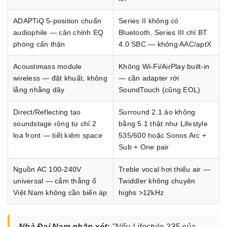
ADAPTiQ 5-position chuẩn
Series II không có
audiophile — cân chỉnh EQ
Bluetooth, Series III chỉ BT
phòng cẩn thận
4.0 SBC — không AAC/aptX
Acoustimass module
Không Wi-Fi/AirPlay built-in
wireless — đặt khuất, không
— cần adapter rời
lằng nhằng dây
SoundTouch (cũng EOL)
Direct/Reflecting tạo
Surround 2.1 ảo không
soundstage rộng từ chỉ 2
bằng 5.1 thật như Lifestyle
loa front — tiết kiệm space
535/600 hoặc Sonos Arc +
Sub + One pair
Nguồn AC 100-240V
Treble vocal hơi thiếu air —
universal — cắm thẳng ổ
Twiddler không chuyên
Việt Nam không cần biến áp
highs >12kHz
Nhà Đại Nam nhận xét:
"Nếu Lifestyle 235 của