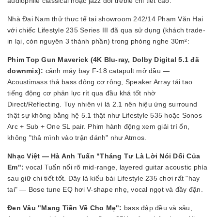
audiophile classical hoặc jazz đòi treble chi tiết cao.
Nhà Đại Nam thử thực tế tại showroom 242/14 Phạm Văn Hai
với chiếc Lifestyle 235 Series III đã qua sử dụng (khách trade-
in lại, còn nguyên 3 thành phần) trong phòng nghe 30m²:
Phim Top Gun Maverick (4K Blu-ray, Dolby Digital 5.1 đã
downmix):
cảnh máy bay F-18 catapult mở đầu —
Acoustimass thả bass động cơ rộng, Speaker Array tái tạo
tiếng động cơ phản lực rít qua đầu khá tốt nhờ
Direct/Reflecting. Tuy nhiên vì là 2.1 nên hiệu ứng surround
thật sự không bằng hệ 5.1 thật như Lifestyle 535 hoặc Sonos
Arc + Sub + One SL pair. Phim hành động xem giải trí ổn,
không "thả mình vào trận đánh" như Atmos.
Nhạc Việt — Hà Anh Tuấn "Tháng Tư Là Lời Nói Dối Của
Em":
vocal Tuấn nổi rõ mid-range, layered guitar acoustic phía
sau giữ chi tiết tốt. Đây là kiểu bài Lifestyle 235 chơi rất "hay
tai" — Bose tune EQ hơi V-shape nhẹ, vocal ngọt và đầy đặn.
Đen Vâu "Mang Tiền Về Cho Mẹ":
bass đập đều và sâu,