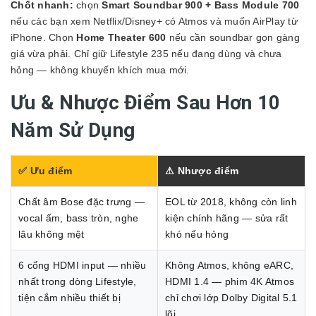
Chốt nhanh:
chọn
Smart Soundbar 900 + Bass Module 700
nếu các bạn xem Netflix/Disney+ có Atmos và muốn AirPlay từ
iPhone. Chọn
Home Theater 600
nếu cần soundbar gọn gàng
giá vừa phải. Chỉ giữ Lifestyle 235 nếu đang dùng và chưa
hỏng — không khuyến khích mua mới.
Ưu & Nhược Điểm Sau Hơn 10
Năm Sử Dụng
✅ Ưu điểm
⚠ Nhược điểm
Chất âm Bose đặc trưng —
EOL từ 2018, không còn linh
vocal ấm, bass tròn, nghe
kiện chính hãng — sửa rất
lâu không mệt
khó nếu hỏng
6 cổng HDMI input — nhiều
Không Atmos, không eARC,
nhất trong dòng Lifestyle,
HDMI 1.4 — phim 4K Atmos
tiện cắm nhiều thiết bị
chỉ chơi lớp Dolby Digital 5.1
lõi