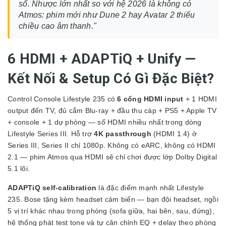
số. Nhược lớn nhất so với hệ 2026 là không có
Atmos: phim mới như Dune 2 hay Avatar 2 thiếu
chiều cao âm thanh."
6 HDMI + ADAPTiQ + Unify —
Kết Nối & Setup Có Gì Đặc Biệt?
Control Console Lifestyle 235 có
6 cổng HDMI input
+ 1 HDMI
output đến TV, đủ cắm Blu-ray + đầu thu cáp + PS5 + Apple TV
+ console + 1 dự phòng — số HDMI nhiều nhất trong dòng
Lifestyle Series III. Hỗ trợ
4K passthrough
(HDMI 1.4) ở
Series III, Series II chỉ 1080p. Không có eARC, không có HDMI
2.1 — phim Atmos qua HDMI sẽ chỉ chơi được lớp Dolby Digital
5.1 lõi.
ADAPTiQ self-calibration
là đặc điểm mạnh nhất Lifestyle
235. Bose tặng kèm headset cảm biến — bạn đội headset, ngồi
5 vị trí khác nhau trong phòng (sofa giữa, hai bên, sau, đứng),
hệ thống phát test tone và tự cân chỉnh EQ + delay theo phòng