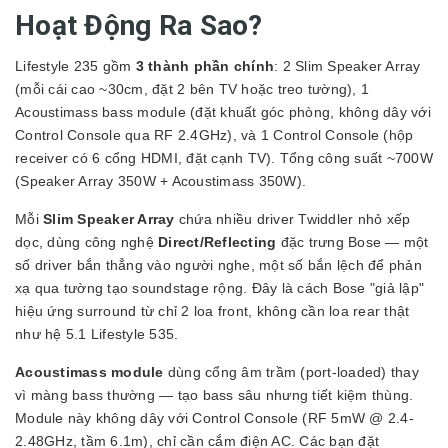
Hoạt Động Ra Sao?
Lifestyle 235 gồm
3 thành phần chính
: 2 Slim Speaker Array
(mỗi cái cao ~30cm, đặt 2 bên TV hoặc treo tường), 1
Acoustimass bass module (đặt khuất góc phòng, không dây với
Control Console qua RF 2.4GHz), và 1 Control Console (hộp
receiver có 6 cổng HDMI, đặt cạnh TV). Tổng công suất ~700W
(Speaker Array 350W + Acoustimass 350W).
Mỗi
Slim Speaker Array
chứa nhiều driver Twiddler nhỏ xếp
dọc, dùng công nghệ
Direct/Reflecting
đặc trưng Bose — một
số driver bắn thẳng vào người nghe, một số bắn lệch để phản
xạ qua tường tạo soundstage rộng. Đây là cách Bose "giả lập"
hiệu ứng surround từ chỉ 2 loa front, không cần loa rear thật
như hệ 5.1 Lifestyle 535.
Acoustimass module
dùng cổng âm trầm (port-loaded) thay
vì màng bass thường — tạo bass sâu nhưng tiết kiệm thùng.
Module này không dây với Control Console (RF 5mW @ 2.4-
2.48GHz, tầm 6.1m), chỉ cần cắm điện AC. Các bạn đặt