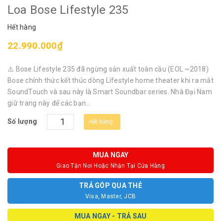
Loa Bose Lifestyle 235
Hết hàng
22.990.000₫
⚠️ Bose Lifestyle 235 đã ngừng sản xuất toàn cầu (EOL ~2018)
Bose chính thức kết thúc dòng Lifestyle home theater khi ra mắt
SoundTouch và sau này là Smart Soundbar series. Nhà Đại Nam
giữ trang này để các bạn...
Số lượng
Hết hàng
MUA NGAY
Giao Tận Nơi Hoặc Nhận Tại Cửa Hàng
TRẢ GÓP QUA THẺ
Visa, Master, JCB
MUA NGAY - TRẢ SAU