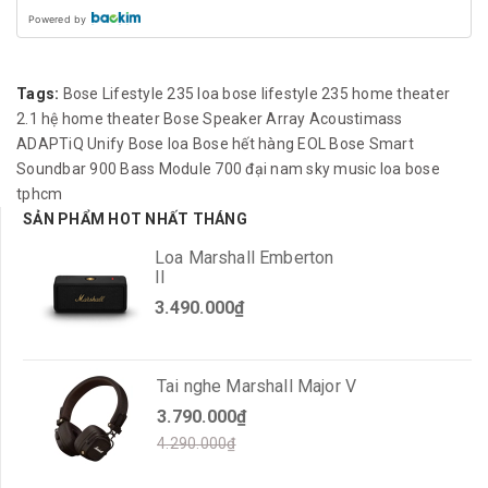
Powered by
Tags:
Bose
Lifestyle 235
loa bose lifestyle 235
home theater
2.1
hệ home theater Bose
Speaker Array
Acoustimass
ADAPTiQ
Unify Bose
loa Bose hết hàng
EOL Bose
Smart
Soundbar 900
Bass Module 700
đại nam sky music
loa bose
tphcm
SẢN PHẨM HOT NHẤT THÁNG
Loa Marshall Emberton
II
3.490.000₫
Tai nghe Marshall Major V
3.790.000₫
4.290.000₫