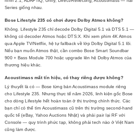
hình 2.1, ADAPTiQ, Unify, Direct/Reflecting, Acoustimass — hai
Series giống nhau.
Bose Lifestyle 235 có chơi được Dolby Atmos không?
Không. Lifestyle 235 chỉ decode Dolby Digital 5.1 và DTS 5.1 —
không có decoder Atmos hoặc DTS:X. Khi xem phim 4K Atmos
qua Apple TV/Netflix, hệ tự fallback về lớp Dolby Digital 5.1 lõi.
Nếu bạn muốn Atmos thật, cần combo Bose Smart Soundbar
900 + Bass Module 700 hoặc upgrade lên hệ Dolby Atmos của
thương hiệu khác.
Acoustimass mất tín hiệu, có thay riêng được không?
Lý thuyết là có — Bose từng bán Acoustimass module riêng
cho Lifestyle 235. Nhưng thực tế năm 2026, linh kiện gốc Bose
cho dòng Lifestyle hết hoàn toàn ở thị trường chính thức. Các
bạn chỉ có thể tìm Acoustimass cũ trên thị trường second-hand
quốc tế (eBay, Yahoo Auctions Nhật) và phải pair lại RF với
Console — quy trình phức tạp, không phải tech nào ở Việt Nam
cũng làm được.