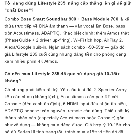
Tôi đang dùng Lifestyle 235, nâng cấp thẳng lên gì để giữ
"chất Bose"?
Combo
Bose Smart Soundbar 900 + Bass Module 700
là kế
thừa trực tiếp về DNA âm thanh — vẫn vocal ấm Bose, bass
tròn Acoustimass, ADAPTiQ. Khác biệt chính: thêm Atmos thật
(PhaseGuide + 2 driver up-firing), Wi-Fi tích hợp, AirPlay 2,
Alexa/Google built-in. Ngân sách combo ~50-55tr — gấp đôi
giá Lifestyle 235 cuối cùng nhưng đáng tiền cho phòng đang
xem nhiều phim 4K Atmos.
Có nên mua Lifestyle 235 đã qua sử dụng giá 10-15tr
không?
Có nhưng phải kiểm rất kỹ. Yêu cầu test đủ: 2 Speaker Array
kêu cân nhau (không lệch), Acoustimass còn pair RF với
Console (đèn xanh ổn định), 6 HDMI input đều nhận tín hiệu,
ADAPTiQ headset còn nguyên, remote còn dùng. Thiếu bất kỳ
thành phần nào (especially Acoustimass hoặc Console) gần
như vô dụng — không mua riêng được. Giá hợp lý 10-15tr cho
bộ đủ Series III tình trạng tốt; tránh mua >18tr vì tiền đó đã