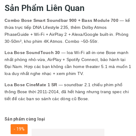
Sản Phẩm Liên Quan
Combo Bose Smart Soundbar 900 + Bass Module 700
— kế
thừa trực tiếp DNA Lifestyle 235, thêm Dolby Atmos
PhaseGuide + Wi-Fi + AirPlay 2 + Alexa/Google built-in. Phòng
30-50m², kho phim 4K Atmos. Combo ~50-55tr.
Loa Bose SoundTouch 30
— loa Wi-Fi all-in-one Bose mạnh
nhất phòng nhỏ-vừa, AirPlay + Spotify Connect, bảo hành tại
Đại Nam. Hợp các bạn không cần home theater 5.1 mà muốn 1
loa duy nhất nghe nhạc + xem phim TV.
Loa Bose CineMate 1 SR
— soundbar 2.1 chiếu phim phổ
thông Bose thời 2011-2014, đã hết hàng nhưng trang spec chi
tiết để các bạn so sánh các dòng cũ Bose.
Sản phẩm cùng loại
- 19%