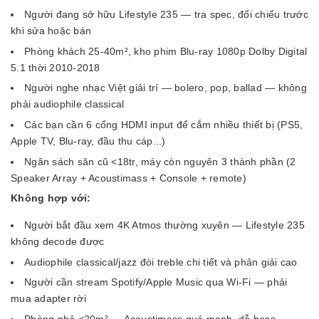
Người đang sở hữu Lifestyle 235 — tra spec, đối chiếu trước
khi sửa hoặc bán
Phòng khách 25-40m², kho phim Blu-ray 1080p Dolby Digital
5.1 thời 2010-2018
Người nghe nhạc Việt giải trí — bolero, pop, ballad — không
phải audiophile classical
Các bạn cần 6 cổng HDMI input để cắm nhiều thiết bị (PS5,
Apple TV, Blu-ray, đầu thu cáp...)
Ngân sách săn cũ <18tr, máy còn nguyên 3 thành phần (2
Speaker Array + Acoustimass + Console + remote)
Không hợp với:
Người bắt đầu xem 4K Atmos thường xuyên — Lifestyle 235
không decode được
Audiophile classical/jazz đòi treble chi tiết và phân giải cao
Người cần stream Spotify/Apple Music qua Wi-Fi — phải
mua adapter rời
Phòng nhỏ <20m² — Acoustimass quá mạnh, dễ bass