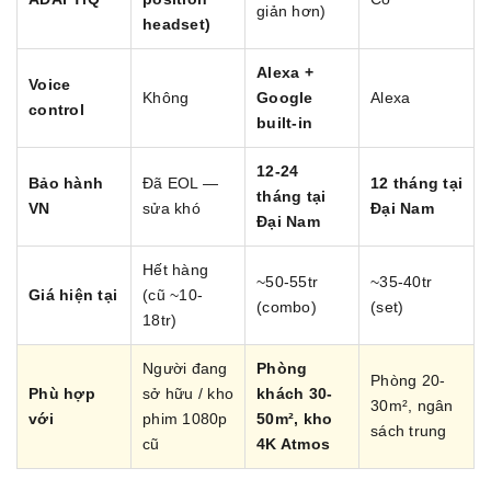
giản hơn)
headset)
Alexa +
Voice
Không
Google
Alexa
control
built-in
12-24
Bảo hành
Đã EOL —
12 tháng tại
tháng tại
VN
sửa khó
Đại Nam
Đại Nam
Hết hàng
~50-55tr
~35-40tr
Giá hiện tại
(cũ ~10-
(combo)
(set)
18tr)
Người đang
Phòng
Phòng 20-
Phù hợp
sở hữu / kho
khách 30-
30m², ngân
với
phim 1080p
50m², kho
sách trung
cũ
4K Atmos