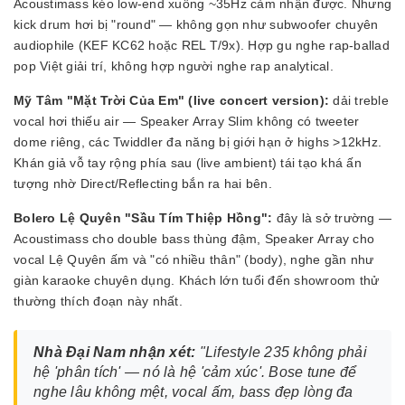
Acoustimass kéo low-end xuống ~35Hz cảm nhận được. Nhưng
kick drum hơi bị "round" — không gọn như subwoofer chuyên
audiophile (KEF KC62 hoặc REL T/9x). Hợp gu nghe rap-ballad
pop Việt giải trí, không hợp người nghe rap analytical.
Mỹ Tâm "Mặt Trời Của Em" (live concert version):
dải treble
vocal hơi thiếu air — Speaker Array Slim không có tweeter
dome riêng, các Twiddler đa năng bị giới hạn ở highs >12kHz.
Khán giả vỗ tay rộng phía sau (live ambient) tái tạo khá ấn
tượng nhờ Direct/Reflecting bắn ra hai bên.
Bolero Lệ Quyên "Sầu Tím Thiệp Hồng":
đây là sở trường —
Acoustimass cho double bass thùng đậm, Speaker Array cho
vocal Lệ Quyên ấm và "có nhiều thân" (body), nghe gần như
giàn karaoke chuyên dụng. Khách lớn tuổi đến showroom thử
thường thích đoạn này nhất.
Nhà Đại Nam nhận xét:
"Lifestyle 235 không phải
hệ 'phân tích' — nó là hệ 'cảm xúc'. Bose tune để
nghe lâu không mệt, vocal ấm, bass đẹp lòng đa