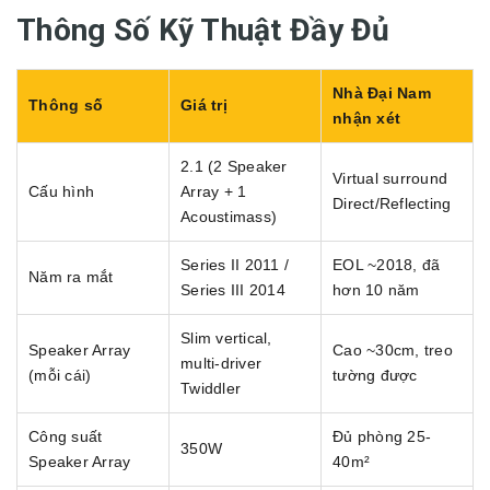
Thông Số Kỹ Thuật Đầy Đủ
Nhà Đại Nam
Thông số
Giá trị
nhận xét
2.1 (2 Speaker
Virtual surround
Cấu hình
Array + 1
Direct/Reflecting
Acoustimass)
Series II 2011 /
EOL ~2018, đã
Năm ra mắt
Series III 2014
hơn 10 năm
Slim vertical,
Speaker Array
Cao ~30cm, treo
multi-driver
(mỗi cái)
tường được
Twiddler
Công suất
Đủ phòng 25-
350W
Speaker Array
40m²