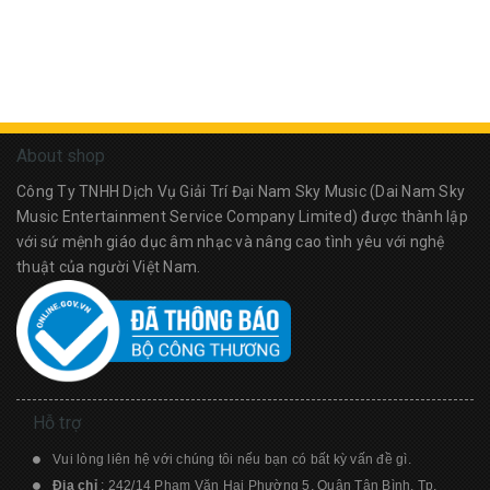
About shop
Công Ty TNHH Dịch Vụ Giải Trí Đại Nam Sky Music (Dai Nam Sky
Music Entertainment Service Company Limited) được thành lập
với sứ mệnh giáo dục âm nhạc và nâng cao tình yêu với nghệ
thuật của người Việt Nam.
Hỗ trợ
Vui lòng liên hệ với chúng tôi nếu bạn có bất kỳ vấn đề gì.
Địa chỉ
: 242/14 Phạm Văn Hai Phường 5, Quận Tân Bình, Tp.