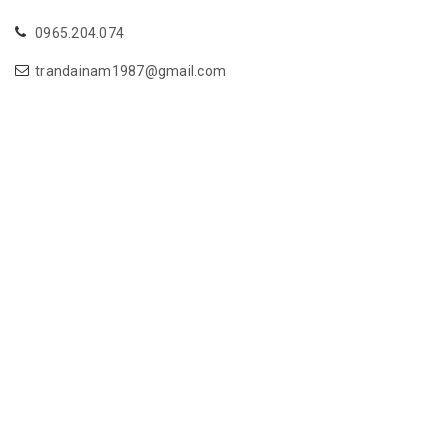
0965.204.074
trandainam1987@gmail.com