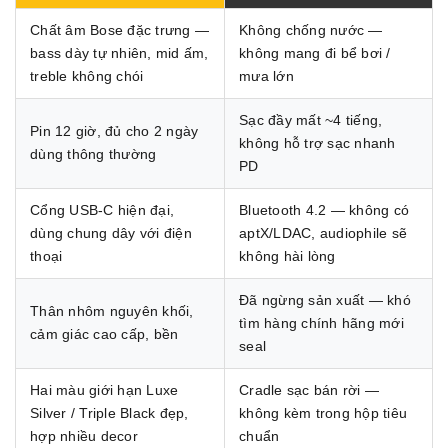
Chất âm Bose đặc trưng —
Không chống nước —
bass dày tự nhiên, mid ấm,
không mang đi bể bơi /
treble không chói
mưa lớn
Sạc đầy mất ~4 tiếng,
Pin 12 giờ, đủ cho 2 ngày
không hỗ trợ sạc nhanh
dùng thông thường
PD
Cổng USB-C hiện đại,
Bluetooth 4.2 — không có
dùng chung dây với điện
aptX/LDAC, audiophile sẽ
thoại
không hài lòng
Đã ngừng sản xuất — khó
Thân nhôm nguyên khối,
tìm hàng chính hãng mới
cảm giác cao cấp, bền
seal
Hai màu giới hạn Luxe
Cradle sạc bán rời —
Silver / Triple Black đẹp,
không kèm trong hộp tiêu
hợp nhiều decor
chuẩn