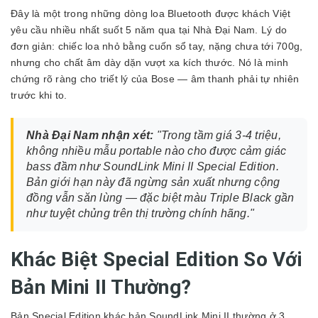
Đây là một trong những dòng loa Bluetooth được khách Việt
yêu cầu nhiều nhất suốt 5 năm qua tại Nhà Đại Nam. Lý do
đơn giản: chiếc loa nhỏ bằng cuốn sổ tay, nặng chưa tới 700g,
nhưng cho chất âm dày dặn vượt xa kích thước. Nó là minh
chứng rõ ràng cho triết lý của Bose — âm thanh phải tự nhiên
trước khi to.
Nhà Đại Nam nhận xét:
"Trong tầm giá 3-4 triệu,
không nhiều mẫu portable nào cho được cảm giác
bass đầm như SoundLink Mini II Special Edition.
Bản giới hạn này đã ngừng sản xuất nhưng cộng
đồng vẫn săn lùng — đặc biệt màu Triple Black gần
như tuyệt chủng trên thị trường chính hãng."
Khác Biệt Special Edition So Với
Bản Mini II Thường?
Bản Special Edition khác bản SoundLink Mini II thường ở 3