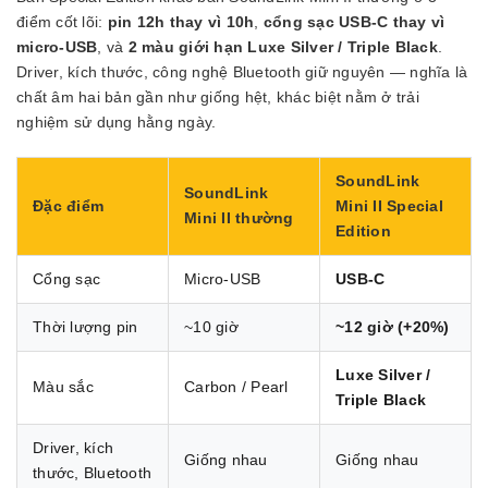
điểm cốt lõi:
pin 12h thay vì 10h
,
cổng sạc USB-C thay vì
micro-USB
, và
2 màu giới hạn Luxe Silver / Triple Black
.
Driver, kích thước, công nghệ Bluetooth giữ nguyên — nghĩa là
chất âm hai bản gần như giống hệt, khác biệt nằm ở trải
nghiệm sử dụng hằng ngày.
SoundLink
SoundLink
Đặc điểm
Mini II Special
Mini II thường
Edition
Cổng sạc
Micro-USB
USB-C
Thời lượng pin
~10 giờ
~12 giờ (+20%)
Luxe Silver /
Màu sắc
Carbon / Pearl
Triple Black
Driver, kích
Giống nhau
Giống nhau
thước, Bluetooth