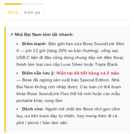
Mô tả
Đánh giá
⚡ Nhà Đại Nam tóm tắt nhanh:
Điểm mạnh:
Bản giới hạn của Bose SoundLink Mini
II — pin 12 giờ (tăng 20% so bản thường), cổng sạc
USB-C tiện đi đâu cũng dùng chung dây với điện thoại,
finish kim loại cao cấp Luxe Silver hoặc Triple Black
Điểm cần lưu ý:
Hiện tại đã hết hàng cả 2 màu
— Bose đã ngừng sản xuất bản Special Edition, Nhà
Đại Nam không còn nhập được. Các bạn có thể tham
khảo Bose SoundLink Flex thế hệ mới hoặc các mẫu
portable khác cùng tầm
Dành cho:
Người mê chất âm Bose nhỏ gọn cầm
tay, ưu tiên bass dày tự nhiên, hay mang theo đi cà
phê / picnic / bàn làm việc