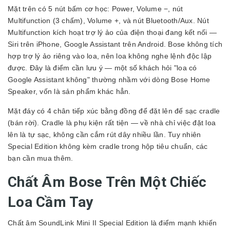
Mặt trên có 5 nút bấm cơ học: Power, Volume −, nút
Multifunction (3 chấm), Volume +, và nút Bluetooth/Aux. Nút
Multifunction kích hoạt trợ lý ảo của điện thoại đang kết nối —
Siri trên iPhone, Google Assistant trên Android. Bose không tích
hợp trợ lý ảo riêng vào loa, nên loa không nghe lệnh độc lập
được. Đây là điểm cần lưu ý — một số khách hỏi "loa có
Google Assistant không" thường nhầm với dòng Bose Home
Speaker, vốn là sản phẩm khác hẳn.
Mặt đáy có 4 chân tiếp xúc bằng đồng để đặt lên đế sạc cradle
(bán rời). Cradle là phụ kiện rất tiện — về nhà chỉ việc đặt loa
lên là tự sạc, không cần cắm rút dây nhiều lần. Tuy nhiên
Special Edition không kèm cradle trong hộp tiêu chuẩn, các
bạn cần mua thêm.
Chất Âm Bose Trên Một Chiếc
Loa Cầm Tay
Chất âm SoundLink Mini II Special Edition là điểm mạnh khiến