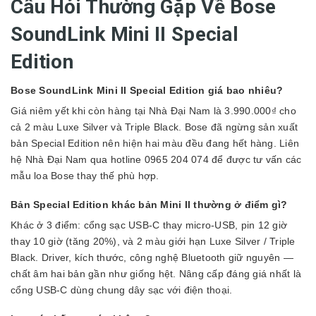
Câu Hỏi Thường Gặp Về Bose
SoundLink Mini II Special
Edition
Bose SoundLink Mini II Special Edition giá bao nhiêu?
Giá niêm yết khi còn hàng tại Nhà Đại Nam là 3.990.000₫ cho
cả 2 màu Luxe Silver và Triple Black. Bose đã ngừng sản xuất
bản Special Edition nên hiện hai màu đều đang hết hàng. Liên
hệ Nhà Đại Nam qua hotline 0965 204 074 để được tư vấn các
mẫu loa Bose thay thế phù hợp.
Bản Special Edition khác bản Mini II thường ở điểm gì?
Khác ở 3 điểm: cổng sạc USB-C thay micro-USB, pin 12 giờ
thay 10 giờ (tăng 20%), và 2 màu giới hạn Luxe Silver / Triple
Black. Driver, kích thước, công nghệ Bluetooth giữ nguyên —
chất âm hai bản gần như giống hệt. Nâng cấp đáng giá nhất là
cổng USB-C dùng chung dây sạc với điện thoại.