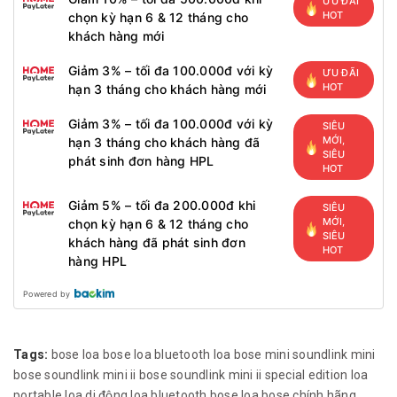
ƯU ĐÃI
HOT
chọn kỳ hạn 6 & 12 tháng cho
khách hàng mới
Giảm 3% – tối đa 100.000đ với kỳ
ƯU ĐÃI
HOT
hạn 3 tháng cho khách hàng mới
Giảm 3% – tối đa 100.000đ với kỳ
SIÊU
MỚI,
hạn 3 tháng cho khách hàng đã
SIÊU
phát sinh đơn hàng HPL
HOT
Giảm 5% – tối đa 200.000đ khi
SIÊU
MỚI,
chọn kỳ hạn 6 & 12 tháng cho
SIÊU
khách hàng đã phát sinh đơn
HOT
hàng HPL
Powered by
Tags:
bose
loa bose
loa bluetooth
loa bose mini
soundlink mini
bose soundlink mini ii
bose soundlink mini ii special edition
loa
portable
loa di động
loa bluetooth bose
loa bose chính hãng