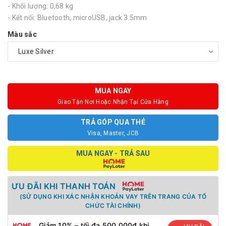
- Khối lượng: 0,68 kg
- Kết nối: Bluetooth, microUSB, jack 3.5mm
Màu sắc
MUA NGAY
Giao Tận Nơi Hoặc Nhận Tại Cửa Hàng
TRẢ GÓP QUA THẺ
Visa, Master, JCB
MUA NGAY - TRẢ SAU
ƯU ĐÃI KHI THANH TOÁN
(SỬ DỤNG KHI XÁC NHẬN KHOẢN VAY TRÊN TRANG CỦA TỔ
CHỨC TÀI CHÍNH)
Giảm 10% – tối đa 500.000đ khi