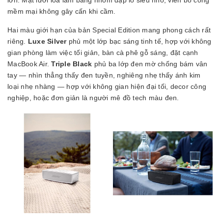
lớn. Mặt lưới loa làm bằng nhôm dập lỗ siêu nhỏ, viền bo cong
mềm mại không gây cấn khi cầm.
Hai màu giới hạn của bản Special Edition mang phong cách rất
riêng.
Luxe Silver
phủ một lớp bạc sáng tinh tế, hợp với không
gian phòng làm việc tối giản, bàn cà phê gỗ sáng, đặt cạnh
MacBook Air.
Triple Black
phủ ba lớp đen mờ chống bám vân
tay — nhìn thẳng thấy đen tuyền, nghiêng nhẹ thấy ánh kim
loại nhẹ nhàng — hợp với không gian hiện đại tối, decor công
nghiệp, hoặc đơn giản là người mê đồ tech màu đen.