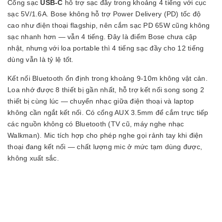
Cổng sạc
USB-C
hỗ trợ sạc đầy trong khoảng 4 tiếng với cục
sạc 5V/1.6A. Bose không hỗ trợ Power Delivery (PD) tốc độ
cao như điện thoại flagship, nên cắm sạc PD 65W cũng không
sạc nhanh hơn — vẫn 4 tiếng. Đây là điểm Bose chưa cập
nhật, nhưng với loa portable thì 4 tiếng sạc đầy cho 12 tiếng
dùng vẫn là tỷ lệ tốt.
Kết nối Bluetooth ổn định trong khoảng 9-10m không vật cản.
Loa nhớ được 8 thiết bị gần nhất, hỗ trợ kết nối song song 2
thiết bị cùng lúc — chuyển nhạc giữa điện thoại và laptop
không cần ngắt kết nối. Có cổng AUX 3.5mm để cắm trực tiếp
các nguồn không có Bluetooth (TV cũ, máy nghe nhạc
Walkman). Mic tích hợp cho phép nghe gọi rảnh tay khi điện
thoại đang kết nối — chất lượng mic ở mức tạm dùng được,
không xuất sắc.