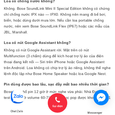
Loa có chống nước không?
Không. Bose SoundLink Mini II Special Edition không có chứng
chỉ chống nước IPX nào — IPX0. Không nên mang đi bể bơi,
biển, hoặc dùng dưới mưa lớn. Nếu cần loa portable chống
nước, nên xem Bose SoundLink Flex (IP67) hoặc các mẫu của
JBL, Marshall.
Loa có nút Google Assistant không?
Không có nút Google Assistant rời. Mặt trên có nút
Multifunction (3 chấm) dùng để kích hoạt trợ lý ảo của điện
thoại đang kết nối — Siri trên iPhone hoặc Google Assistant
trên Android. Loa không có chip trợ lý ảo riêng, không thể nghe
lệnh độc lập như Bose Home Speaker hoặc loa Google Nest.
Pin dùng được bao lâu, sạc đầy mất bao nhiêu thời gian?
Bose công bố pin 12 giờ ở mức nghe vừa phải. Nhà Đại Nam
test thực tế ở volume 60-70% với nhạc pop được khoảng 10-11
tiếng liên tục. Sạc đầy qua cổng USB-C mất khoảng 4 tiếng với
Gọi điện
cục sạc 5V/1.6A. Loa không hỗ trợ sạc nhanh Power Delivery
Chat Zalo
Messenger