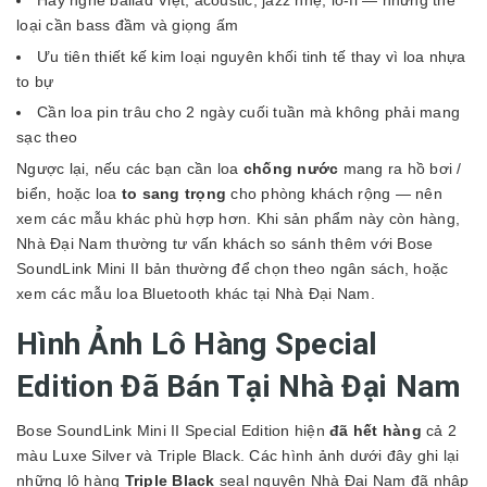
loại cần bass đầm và giọng ấm
Ưu tiên thiết kế kim loại nguyên khối tinh tế thay vì loa nhựa
to bự
Cần loa pin trâu cho 2 ngày cuối tuần mà không phải mang
sạc theo
Ngược lại, nếu các bạn cần loa
chống nước
mang ra hồ bơi /
biển, hoặc loa
to sang trọng
cho phòng khách rộng — nên
xem các mẫu khác phù hợp hơn. Khi sản phẩm này còn hàng,
Nhà Đại Nam thường tư vấn khách so sánh thêm với
Bose
SoundLink Mini II bản thường
để chọn theo ngân sách, hoặc
xem các
mẫu loa Bluetooth khác tại Nhà Đại Nam
.
Hình Ảnh Lô Hàng Special
Edition Đã Bán Tại Nhà Đại Nam
Bose SoundLink Mini II Special Edition hiện
đã hết hàng
cả 2
màu Luxe Silver và Triple Black. Các hình ảnh dưới đây ghi lại
những lô hàng
Triple Black
seal nguyên Nhà Đại Nam đã nhập