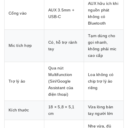
AUX hữu ích khi
AUX 3.5mm +
nguồn phát
Cổng vào
USB-C
không có
Bluetooth
Tạm dùng cho
Có, hỗ trợ rảnh
gọi nhanh,
Mic tích hợp
tay
không phải mic
cao cấp
Qua nút
Multifunction
Loa không có
Trợ lý ảo
(Siri/Google
chip trợ lý ảo
Assistant của
riêng
điện thoại)
18 × 5,8 × 5,1
Vừa lòng bàn
Kích thước
cm
tay người lớn
Nhẹ vừa, đủ