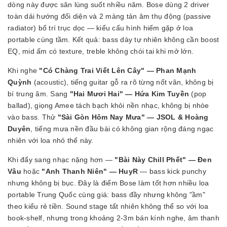
dòng này được săn lùng suốt nhiều năm. Bose dùng 2 driver
toàn dải hướng đối diện và 2 màng tản âm thụ động (passive
radiator) bố trí trục dọc — kiểu cấu hình hiếm gặp ở loa
portable cùng tầm. Kết quả: bass dày tự nhiên không cần boost
EQ, mid ấm có texture, treble không chói tai khi mở lớn.
Khi nghe
"Có Chàng Trai Viết Lên Cây" — Phan Mạnh
Quỳnh
(acoustic), tiếng guitar gỗ ra rõ từng nốt vân, không bị
bí trung âm. Sang
"Hai Mươi Hai" — Hứa Kim Tuyền
(pop
ballad), giọng Amee tách bạch khỏi nền nhạc, không bị nhòe
vào bass. Thử
"Sài Gòn Hôm Nay Mưa" — JSOL & Hoàng
Duyên
, tiếng mưa nền đầu bài có không gian rộng đáng ngạc
nhiên với loa nhỏ thế này.
Khi đẩy sang nhạc nặng hơn —
"Bài Này Chill Phết" — Đen
Vâu
hoặc
"Anh Thanh Niên" — HuyR
— bass kick punchy
nhưng không bị bục. Đây là điểm Bose làm tốt hơn nhiều loa
portable Trung Quốc cùng giá: bass đầy nhưng không "ầm"
theo kiểu rẻ tiền. Sound stage tất nhiên không thể so với loa
book-shelf, nhưng trong khoảng 2-3m bán kính nghe, âm thanh