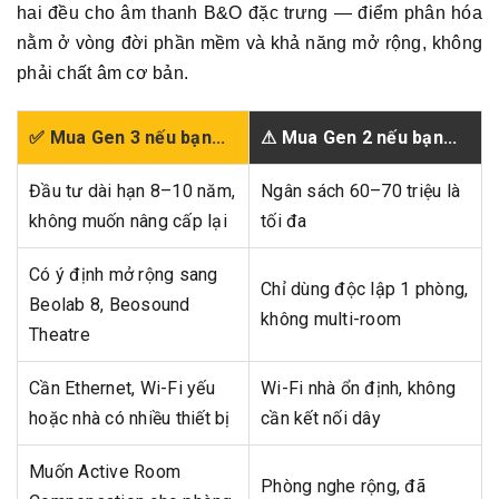
hai đều cho âm thanh B&O đặc trưng — điểm phân hóa
nằm ở vòng đời phần mềm và khả năng mở rộng, không
phải chất âm cơ bản.
✅ Mua Gen 3 nếu bạn...
⚠ Mua Gen 2 nếu bạn...
Đầu tư dài hạn 8–10 năm,
Ngân sách 60–70 triệu là
không muốn nâng cấp lại
tối đa
Có ý định mở rộng sang
Chỉ dùng độc lập 1 phòng,
Beolab 8, Beosound
không multi-room
Theatre
Cần Ethernet, Wi-Fi yếu
Wi-Fi nhà ổn định, không
hoặc nhà có nhiều thiết bị
cần kết nối dây
Muốn Active Room
Phòng nghe rộng, đã