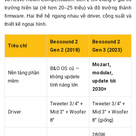
trường hiện tại (rẻ hơn 20–25 triệu) và độ trưởng thành
firmware. Hai thế hệ ngang nhau về driver, công suất và
thiết kế ngoại hình.
Beosound 2
Beosound 2
Tiêu chí
Gen 2 (2018)
Gen 3 (2023)
Mozart,
B&O OS cũ —
Nền tảng phần
modular,
không update
mềm
update tới
tính năng lớn
2030+
Tweeter 3/4" +
Tweeter 3/4" +
Driver
Mid 3" + Woofer
Mid 3" + Woofer
8"
8" (giống)
280W