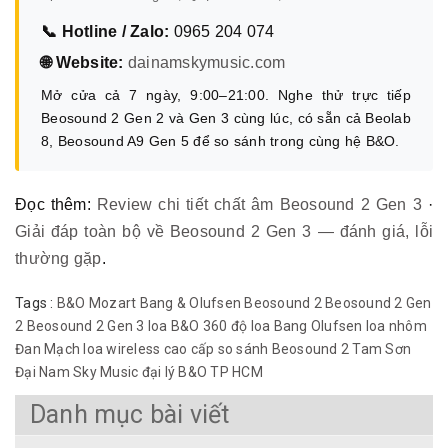
📞 Hotline / Zalo:
0965 204 074
🌐 Website:
dainamskymusic.com
Mở cửa cả 7 ngày, 9:00–21:00. Nghe thử trực tiếp
Beosound 2 Gen 2 và Gen 3 cùng lúc, có sẵn cả Beolab
8, Beosound A9 Gen 5 để so sánh trong cùng hệ B&O.
Đọc thêm:
Review chi tiết chất âm Beosound 2 Gen 3
·
Giải đáp toàn bộ về Beosound 2 Gen 3 — đánh giá, lỗi
thường gặp
.
Tags :
B&O Mozart
Bang & Olufsen
Beosound 2
Beosound 2 Gen
2
Beosound 2 Gen 3
loa B&O 360 độ
loa Bang Olufsen
loa nhôm
Đan Mạch
loa wireless cao cấp
so sánh Beosound 2
Tam Sơn
Đại Nam Sky Music
đại lý B&O TP HCM
Danh mục bài viết