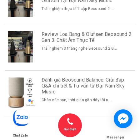
Olufsen Tại Đại Nam Sky Music
Trải nghiệm thực tế 1 cặp Beosound 2 ...
Review Loa Bang & Olufsen Beosound 2
Gen 3: Chất Âm Thực Tế
Trải nghiệm 3 tháng nghe Beosound 2 G...
Đánh giá Beosound Balance: Giải đáp
Q&A chi tiết & Tư vấn từ Đại Nam Sky
Music
Chào các bạn, thời gian gần đây tôi n...
Giải Đáp Tất Tần Tật Về Beosound A5:
Gọi điện
Review Thực Tế & Những Câu Hỏi
Chat Zalo
Thường Gặp
Messenger