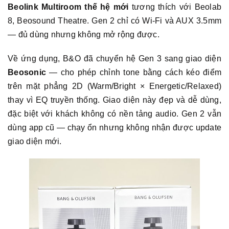
Beolink Multiroom thế hệ mới
tương thích với Beolab
8, Beosound Theatre. Gen 2 chỉ có Wi-Fi và AUX 3.5mm
— đủ dùng nhưng không mở rộng được.
Về ứng dụng, B&O đã chuyển hệ Gen 3 sang giao diện
Beosonic
— cho phép chỉnh tone bằng cách kéo điểm
trên mặt phẳng 2D (Warm/Bright × Energetic/Relaxed)
thay vì EQ truyền thống. Giao diện này đẹp và dễ dùng,
đặc biệt với khách không có nền tảng audio. Gen 2 vẫn
dùng app cũ — chạy ổn nhưng không nhận được update
giao diện mới.