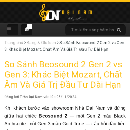
Trang chủ
Bang & Olufsen
So Sánh Beosound 2 Gen 2 vs Gen
3: Khác Biệt Mozart, Chất Âm Và Giá Trị Đầu Tư Dài Hạn
So Sánh Beosound 2 Gen 2 vs
Gen 3: Khác Biệt Mozart, Chất
Âm Và Giá Trị Đầu Tư Dài Hạn
Đăng bởi
Trần Đại Nam
vào lúc 05/11/2024
Khi khách bước vào showroom Nhà Đại Nam và đứng
giữa hai chiếc
Beosound 2
— một Gen 2 màu Black
Anthracite, một Gen 3 màu Gold Tone — câu hỏi đầu tiên