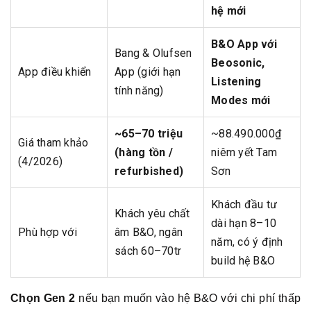
hệ mới
B&O App với
Bang & Olufsen
Beosonic,
App điều khiển
App (giới hạn
Listening
tính năng)
Modes mới
~65–70 triệu
~88.490.000₫
Giá tham khảo
(hàng tồn /
niêm yết Tam
(4/2026)
refurbished)
Sơn
Khách đầu tư
Khách yêu chất
dài hạn 8–10
Phù hợp với
âm B&O, ngân
năm, có ý định
sách 60–70tr
build hệ B&O
Chọn Gen 2
nếu bạn muốn vào hệ B&O với chi phí thấp