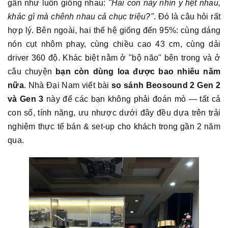
gần như luôn giống nhau:
"Hai con này nhìn y hệt nhau,
khác gì mà chênh nhau cả chục triệu?"
. Đó là câu hỏi rất
hợp lý. Bên ngoài, hai thế hệ giống đến 95%: cùng dáng
nón cụt nhôm phay, cùng chiều cao 43 cm, cùng dải
driver 360 độ. Khác biệt nằm ở "bộ não" bên trong và ở
câu chuyện
bạn còn dùng loa được bao nhiêu năm
nữa
. Nhà Đại Nam viết bài
so sánh Beosound 2 Gen 2
và Gen 3
này để các bạn không phải đoán mò — tất cả
con số, tính năng, ưu nhược dưới đây đều dựa trên trải
nghiệm thực tế bán & set-up cho khách trong gần 2 năm
qua.