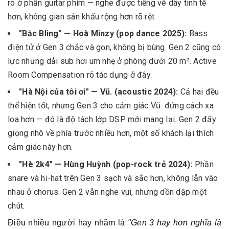
rõ ở phần guitar phím — nghe được tiếng vê dây tinh tế
hơn, không gian sân khấu rộng hơn rõ rệt.
"Bắc Bling" — Hoà Minzy (pop dance 2025):
Bass
điện tử ở Gen 3 chắc và gọn, không bị bùng. Gen 2 cũng có
lực nhưng dải sub hơi um nhẹ ở phòng dưới 20 m². Active
Room Compensation rõ tác dụng ở đây.
"Hà Nội của tôi ơi" — Vũ. (acoustic 2024):
Cả hai đều
thể hiện tốt, nhưng Gen 3 cho cảm giác Vũ. đứng cách xa
loa hơn — đó là độ tách lớp DSP mới mang lại. Gen 2 đẩy
giọng nhô về phía trước nhiều hơn, một số khách lại thích
cảm giác này hơn.
"Hè 2k4" — Hùng Huỳnh (pop-rock trẻ 2024):
Phần
snare và hi-hat trên Gen 3 sạch và sắc hơn, không lẫn vào
nhau ở chorus. Gen 2 vẫn nghe vui, nhưng dồn dập một
chút.
Điều nhiều người hay nhầm là
"Gen 3 hay hơn nghĩa là