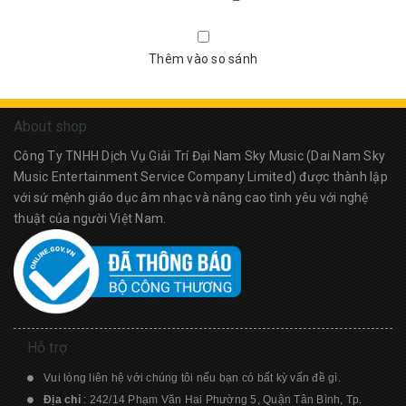
Thêm vào so sánh
About shop
Công Ty TNHH Dịch Vụ Giải Trí Đại Nam Sky Music (Dai Nam Sky
Music Entertainment Service Company Limited) được thành lập
với sứ mệnh giáo dục âm nhạc và nâng cao tình yêu với nghệ
thuật của người Việt Nam.
Hỗ trợ
Vui lòng liên hệ với chúng tôi nếu bạn có bất kỳ vấn đề gì.
Địa chỉ
: 242/14 Phạm Văn Hai Phường 5, Quận Tân Bình, Tp.