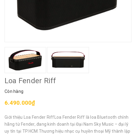
Loa Fender Riff
Còn hàng
6.490.000₫
Giới thiệu Loa Fender RiffLoa Fender Riff là loa Bluetooth chính
hãng từ Fender, đang kinh doanh tại Đại Nam Sky Music – đại lý
uy tín tại TP.HCM.Thương hiệu nhạc cụ huyền thoại Mỹ thành lập