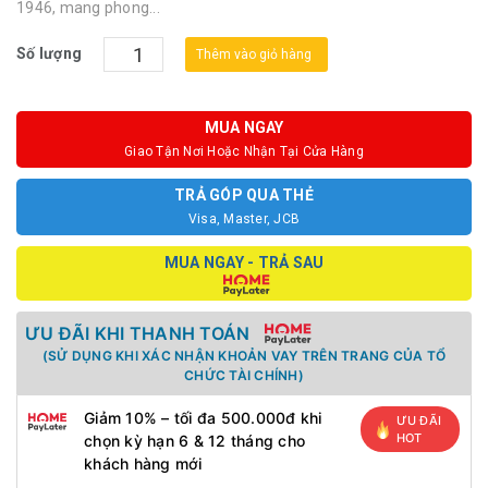
1946, mang phong...
Số lượng
Thêm vào giỏ hàng
MUA NGAY
Giao Tận Nơi Hoặc Nhận Tại Cửa Hàng
TRẢ GÓP QUA THẺ
Visa, Master, JCB
MUA NGAY - TRẢ SAU
ƯU ĐÃI KHI THANH TOÁN
(SỬ DỤNG KHI XÁC NHẬN KHOẢN VAY TRÊN TRANG CỦA TỔ
CHỨC TÀI CHÍNH)
Giảm 10% – tối đa 500.000đ khi
ƯU ĐÃI
HOT
chọn kỳ hạn 6 & 12 tháng cho
khách hàng mới