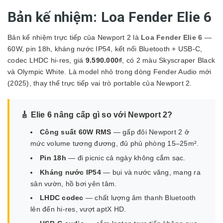
Bản kế nhiệm: Loa Fender Elie 6
Bản kế nhiệm trực tiếp của Newport 2 là
Loa Fender Elie 6
—
60W, pin 18h, kháng nước IP54, kết nối Bluetooth + USB-C,
codec LHDC hi-res, giá
9.590.000₫
, có 2 màu Skyscraper Black
và Olympic White. Là model nhỏ trong dòng Fender Audio mới
(2025), thay thế trực tiếp vai trò portable của Newport 2.
🎸 Elie 6 nâng cấp gì so với Newport 2?
Công suất 60W RMS
— gấp đôi Newport 2 ở
mức volume tương đương, đủ phủ phòng 15–25m².
Pin 18h
— đi picnic cả ngày không cắm sạc.
Kháng nước IP54
— bụi và nước văng, mang ra
sân vườn, hồ bơi yên tâm.
LHDC codec
— chất lượng âm thanh Bluetooth
lên đến hi-res, vượt aptX HD.