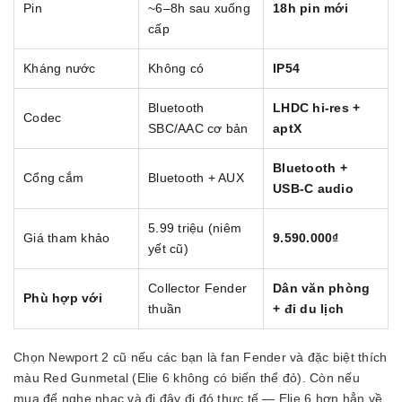
Pin
~6–8h sau xuống
18h pin mới
cấp
Kháng nước
Không có
IP54
Bluetooth
LHDC hi-res +
Codec
SBC/AAC cơ bản
aptX
Bluetooth +
Cổng cắm
Bluetooth + AUX
USB-C audio
5.99 triệu (niêm
Giá tham khảo
9.590.000₫
yết cũ)
Collector Fender
Dân văn phòng
Phù hợp với
thuần
+ đi du lịch
Chọn Newport 2 cũ nếu các bạn là fan Fender và đặc biệt thích
màu Red Gunmetal (Elie 6 không có biến thể đỏ). Còn nếu
mua để nghe nhạc và đi đây đi đó thực tế — Elie 6 hơn hẳn về