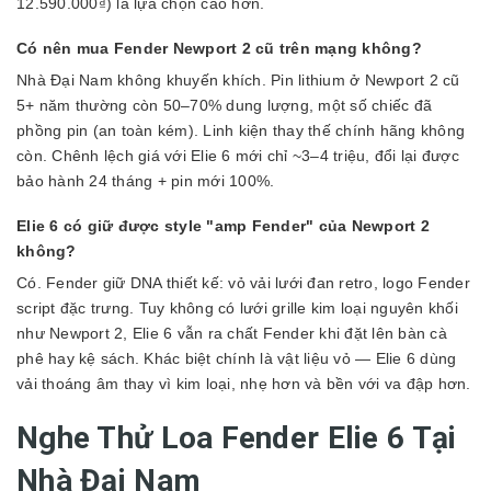
12.590.000₫) là lựa chọn cao hơn.
Có nên mua Fender Newport 2 cũ trên mạng không?
Nhà Đại Nam không khuyến khích. Pin lithium ở Newport 2 cũ
5+ năm thường còn 50–70% dung lượng, một số chiếc đã
phồng pin (an toàn kém). Linh kiện thay thế chính hãng không
còn. Chênh lệch giá với Elie 6 mới chỉ ~3–4 triệu, đổi lại được
bảo hành 24 tháng + pin mới 100%.
Elie 6 có giữ được style "amp Fender" của Newport 2
không?
Có. Fender giữ DNA thiết kế: vỏ vải lưới đan retro, logo Fender
script đặc trưng. Tuy không có lưới grille kim loại nguyên khối
như Newport 2, Elie 6 vẫn ra chất Fender khi đặt lên bàn cà
phê hay kệ sách. Khác biệt chính là vật liệu vỏ — Elie 6 dùng
vải thoáng âm thay vì kim loại, nhẹ hơn và bền với va đập hơn.
Nghe Thử Loa Fender Elie 6 Tại
Nhà Đại Nam