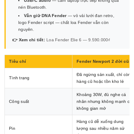
USB-C audio
— cắm laptop trực tiếp không qua
nén Bluetooth.
Vẫn giữ DNA Fender
— vỏ vải lưới đan retro,
logo Fender script — chất loa Fender vẫn còn
nguyên.
👉 Xem chi tiết:
Loa Fender Elie 6 — 9.590.000₫
Tiêu chí
Fender Newport 2 đời cũ
Đã ngừng sản xuất, chỉ còn
Tình trạng
hàng cũ hoặc tồn kho lẻ
Khoảng 30W, đủ nghe cá
Công suất
nhân nhưng không mạnh ch
không gian mở
Hàng cũ dễ xuống dung
Pin
lượng sau nhiều năm sử