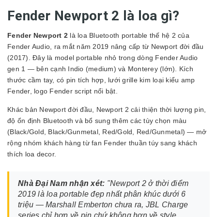
Fender Newport 2 là loa gì?
Fender Newport 2
là loa Bluetooth portable thế hệ 2 của
Fender Audio, ra mắt năm 2019 nâng cấp từ Newport đời đầu
(2017). Đây là model portable nhỏ trong dòng Fender Audio
gen 1 — bên cạnh Indio (medium) và Monterey (lớn). Kích
thước cầm tay, có pin tích hợp, lưới grille kim loại kiểu amp
Fender, logo Fender script nổi bật.
Khác bản Newport đời đầu, Newport 2 cải thiện thời lượng pin,
độ ổn định Bluetooth và bổ sung thêm các tùy chọn màu
(Black/Gold, Black/Gunmetal, Red/Gold, Red/Gunmetal) — mở
rộng nhóm khách hàng từ fan Fender thuần túy sang khách
thích loa decor.
Nhà Đại Nam nhận xét:
"Newport 2 ở thời điểm
2019 là loa portable đẹp nhất phân khúc dưới 6
triệu — Marshall Emberton chưa ra, JBL Charge
series chỉ hơn về pin chứ không hơn về style.