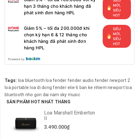
SIÊU
MỚI,
hạn 3 tháng cho khách hàng đã
SIÊU
phát sinh đơn hàng HPL
HOT
Giảm 5% – tối đa 200.000đ khi
SIÊU
MỚI,
chọn kỳ hạn 6 & 12 tháng cho
SIÊU
khách hàng đã phát sinh đơn
HOT
hàng HPL
Powered by
Tags:
loa bluetooth
loa fender
fender audio
fender newport 2
loa portable
loa di dong
fender elie 6
ban ke nhiem newport
loa
bluetooth nho gon
dai nam sky music
SẢN PHẨM HOT NHẤT THÁNG
Loa Marshall Emberton
II
3.490.000₫