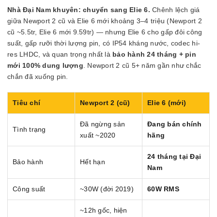
Nhà Đại Nam khuyên: chuyển sang Elie 6.
Chênh lệch giá
giữa Newport 2 cũ và Elie 6 mới khoảng 3–4 triệu (Newport 2
cũ ~5.5tr, Elie 6 mới 9.59tr) — nhưng Elie 6 cho gấp đôi công
suất, gấp rưỡi thời lượng pin, có IP54 kháng nước, codec hi-
res LHDC, và quan trọng nhất là
bảo hành 24 tháng + pin
mới 100% dung lượng
. Newport 2 cũ 5+ năm gần như chắc
chắn đã xuống pin.
Tiêu chí
Newport 2 (cũ)
Elie 6 (mới)
Đã ngừng sản
Đang bán chính
Tình trạng
xuất ~2020
hãng
24 tháng tại Đại
Bảo hành
Hết hạn
Nam
Công suất
~30W (đời 2019)
60W RMS
~12h gốc, hiện