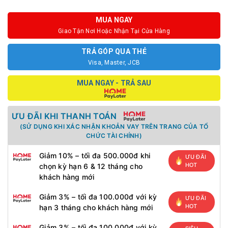
MUA NGAY
Giao Tận Nơi Hoặc Nhận Tại Cửa Hàng
TRẢ GÓP QUA THẺ
Visa, Master, JCB
MUA NGAY - TRẢ SAU
ƯU ĐÃI KHI THANH TOÁN
(SỬ DỤNG KHI XÁC NHẬN KHOẢN VAY TRÊN TRANG CỦA TỔ
CHỨC TÀI CHÍNH)
Giảm 10% – tối đa 500.000đ khi
ƯU ĐÃI
HOT
chọn kỳ hạn 6 & 12 tháng cho
khách hàng mới
Giảm 3% – tối đa 100.000đ với kỳ
ƯU ĐÃI
HOT
hạn 3 tháng cho khách hàng mới
Giảm 3% – tối đa 100.000đ với kỳ