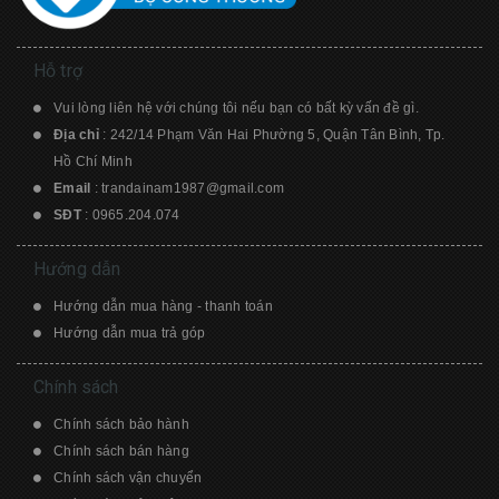
Dynaudio
Sony
Monster
Razer
Hỗ trợ
Focal
Yamaha
Vui lòng liên hệ với chúng tôi nếu bạn có bất kỳ vấn đề gì.
Atlas
Harman Kardon
Địa chỉ
: 242/14 Phạm Văn Hai Phường 5, Quận Tân Bình, Tp.
Hồ Chí Minh
Bang & Olufsen
Ultimate Ears
Email
:
trandainam1987@gmail.com
SĐT
:
0965.204.074
Bose
Marshall
Hướng dẫn
Hướng dẫn mua hàng - thanh toán
Hướng dẫn mua trả góp
Chính sách
Chính sách bảo hành
Chính sách bán hàng
Chính sách vận chuyển