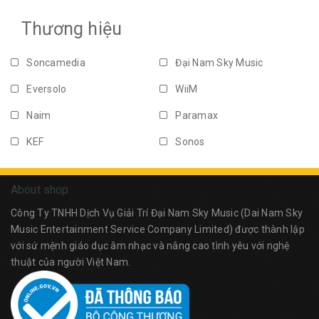
Loa Audiophile
Loa Karaoke Di Động
Thương hiệu
Combo/Set
Loa âm tường
Soncamedia
Đại Nam Sky Music
Loa ngoài trời
Loa âm trần
Eversolo
WiiM
Amply
Loa Soundbar
Naim
Paramax
Subwoofer
Phụ kiện
KEF
Sonos
Tai nghe
Loa Bluetooth
PASION
JBL
About shop
Dali
Bowers & Wilkins
Công Ty TNHH Dịch Vụ Giải Trí Đại Nam Sky Music (Dai Nam Sky
Acnos
Klipsch
Music Entertainment Service Company Limited) được thành lập
với sứ mệnh giáo dục âm nhạc và nâng cao tình yêu với nghệ
Fender
Devialet
thuật của người Việt Nam.
Vifa
Boss
Sennheiser
Libratone