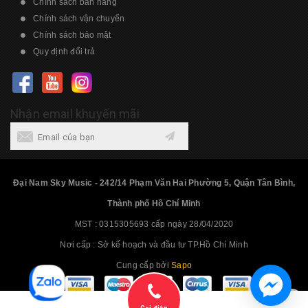
Chính sách bán hàng
Chính sách vận chuyển
Chính sách bảo mật
Quy định đổi trả
Nhận email khuyến mãi
Đại Nam Sky Music - 242/14 Phạm Văn Hai Phường 5, Quận Tân Bình,
Thành phố Hồ Chí Minh
MST : 0315305693 cấp ngày 28/04/2020
Nơi cấp : Sở kế hoạch và đầu tư TP.Hồ Chí Minh
Cung cấp bởi
Sapo