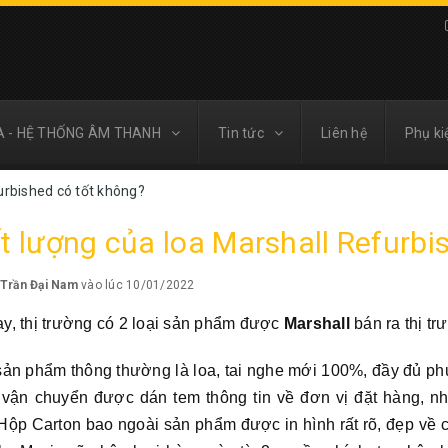
A - HỆ THỐNG ÂM THANH
Tin tức
Liên hệ
Phụ ki
urbished có tốt không?
t lượng của loa Marshall Refurbi
Trần Đại Nam
vào lúc 10/01/2022
ay, thị trường có 2 loại sản phẩm được
Marshall
bán ra thị tr
sản phẩm thông thường là loa, tai nghe mới 100%, đầy đủ ph
 vận chuyển được dán tem thông tin về đơn vị đặt hàng, n
ộp Carton bao ngoài sản phẩm được in hình rất rõ, đẹp về chi