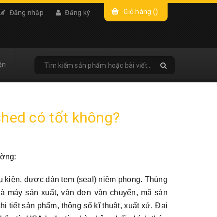
Giỏ hàng (
)
Đăng nhập
Đăng ký
ện
shed có tốt không?
ường:
ụ kiện, được dán tem (seal) niêm phong. Thùng
hà máy sản xuất, vận đơn vận chuyển, mã sản
 tiết sản phẩm, thông số kĩ thuật, xuất xứ. Đại