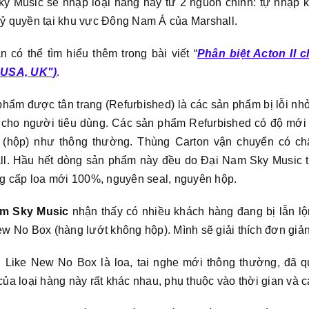
y Music sẽ nhập loại hàng này từ 2 nguồn chính: tự nhập 
ỷ quyền tại khu vực Đông Nam Á của Marshall.
 có thể tìm hiểu thêm trong bài viết “
Phân biệt Acton II 
 USA, UK")
.
hẩm được tân trang (Refurbished) là các sản phẩm bị lỗi nh
i cho người tiêu dùng. Các sản phẩm Refurbished có độ mớ
 (hộp) như thông thường. Thùng Carton vận chuyển có ch
ll. Hầu hết dòng sản phẩm này đều do Đại Nam Sky Music t
ng cấp loa mới 100%, nguyên seal, nguyên hộp.
am Sky Music
nhận thấy có nhiều khách hàng đang bị lẫn lộn
w No Box (hàng lướt không hộp). Mình sẽ giải thích đơn giả
 Like New No Box là loa, tai nghe mới thông thường, đã 
ủa loại hàng này rất khác nhau, phụ thuộc vào thời gian và