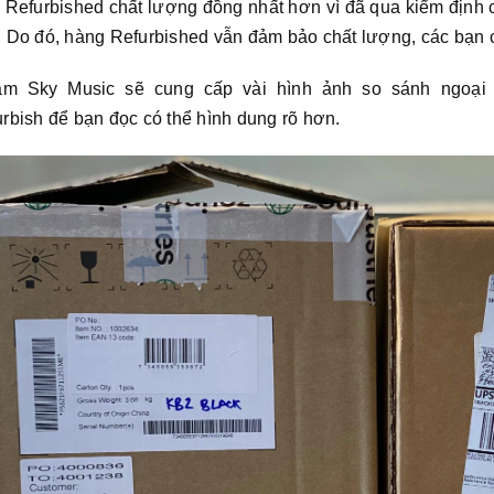
Refurbished chất lượng đồng nhất hơn vì đã qua kiểm định củ
. Do đó, hàng Refurbished vẫn đảm bảo chất lượng, các bạn 
am Sky Music sẽ cung cấp vài hình ảnh so sánh ngoạ
rbish để bạn đọc có thể hình dung rõ hơn.