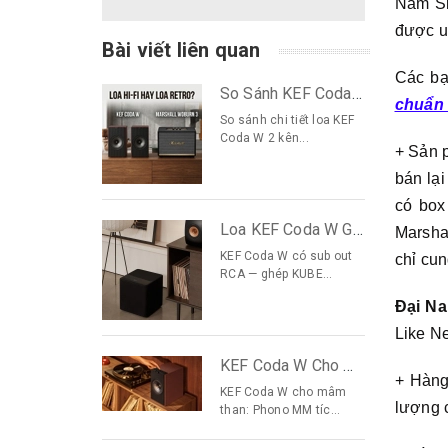
Nam Sk
được u
Bài viết liên quan
Các bạn
So Sánh KEF Coda W vs Marshall Woburn 3: Hi-Fi hay Retro?
chuẩn
So sánh chi tiết loa KEF
Coda W 2 kên...
+ Sản p
bán lạ
có box
Loa KEF Coda W Ghép Sub Nào? KUBE 8, KUBE 10 Hay KC62
Marsha
KEF Coda W có sub out
chỉ cu
RCA — ghép KUBE...
Đại N
Like Ne
KEF Coda W Cho Mâm Than: Bộ Vinyl Gọn Không Cần Ampli
+ Hàng
KEF Coda W cho mâm
lượng c
than: Phono MM tíc...