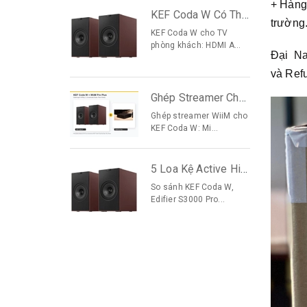
+ Hàng 
KEF Coda W Có Thay Soundbar Cho TV Phòng Khách Được Không?
trường
KEF Coda W cho TV
phòng khách: HDMI A...
Đại N
và Refu
Ghép Streamer Cho KEF Coda W: WiiM Mini, Pro Plus, Ultra — Chọn Cái Nào?
Ghép streamer WiiM cho
KEF Coda W: Mi...
5 Loa Kệ Active Hi-Fi 20-25 Triệu Đáng Mua 2026: So Sánh Chi Tiết
So sánh KEF Coda W,
Edifier S3000 Pro...