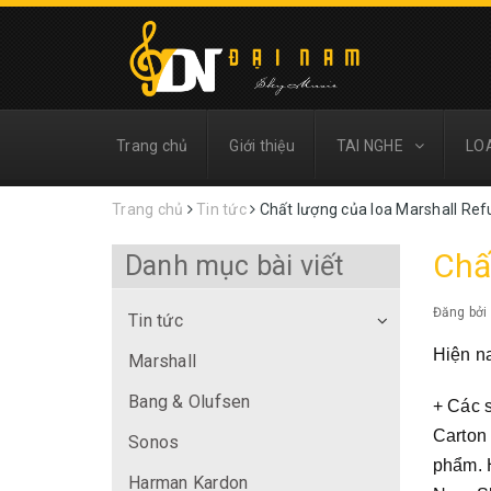
Trang chủ
Giới thiệu
TAI NGHE
LO
Trang chủ
Tin tức
Chất lượng của loa Marshall Ref
Chấ
Danh mục bài viết
Đăng bởi
Tin tức
Hiện n
Marshall
Bang & Olufsen
+ Các 
Carton
Sonos
phẩm. H
Harman Kardon