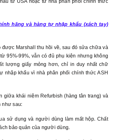
khẩu từ USA hoặc từ nhà phân phối chính thức
chính hãng và hàng tự nhập khẩu (xách tay)
ỏ được Marshall thu hồi về, sau đó sửa chữa và
i từ 95%-99%, vẫn có đủ phụ kiện nhưng không
ất lượng giấy mỏng hơn, chỉ in duy nhất chữ
ự nhập khẩu vì nhà phân phối chính thức ASH
 giữa khái niệm Refurbish (hàng tân trang) và
n như sau:
qua sử dụng và người dùng làm mất hộp. Chất
 cách bảo quản của người dùng.