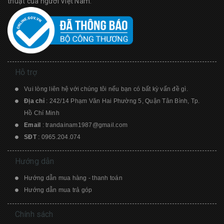
thuật của người Việt Nam.
Hỗ trợ
Vui lòng liên hệ với chúng tôi nếu bạn có bất kỳ vấn đề gì.
Địa chỉ
: 242/14 Phạm Văn Hai Phường 5, Quận Tân Bình, Tp.
Hồ Chí Minh
Email
:
trandainam1987@gmail.com
SĐT
:
0965.204.074
Hướng dẫn
Hướng dẫn mua hàng - thanh toán
Hướng dẫn mua trả góp
Chính sách