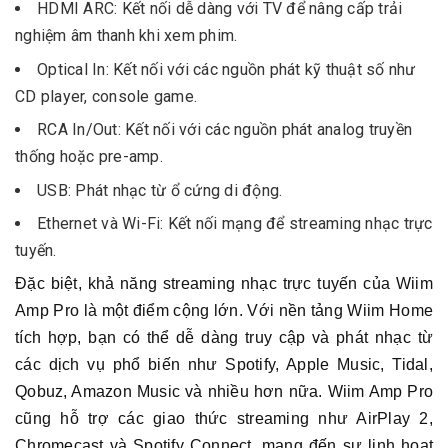
HDMI ARC: Kết nối dễ dàng với TV để nâng cấp trải
nghiệm âm thanh khi xem phim.
Optical In: Kết nối với các nguồn phát kỹ thuật số như
CD player, console game.
RCA In/Out: Kết nối với các nguồn phát analog truyền
thống hoặc pre-amp.
USB: Phát nhạc từ ổ cứng di động.
Ethernet và Wi-Fi: Kết nối mạng để streaming nhạc trực
tuyến.
Đặc biệt, khả năng streaming nhạc trực tuyến của Wiim
Amp Pro là một điểm cộng lớn. Với nền tảng Wiim Home
tích hợp, bạn có thể dễ dàng truy cập và phát nhạc từ
các dịch vụ phổ biến như Spotify, Apple Music, Tidal,
Qobuz, Amazon Music và nhiều hơn nữa. Wiim Amp Pro
cũng hỗ trợ các giao thức streaming như AirPlay 2,
Chromecast và Spotify Connect, mang đến sự linh hoạt