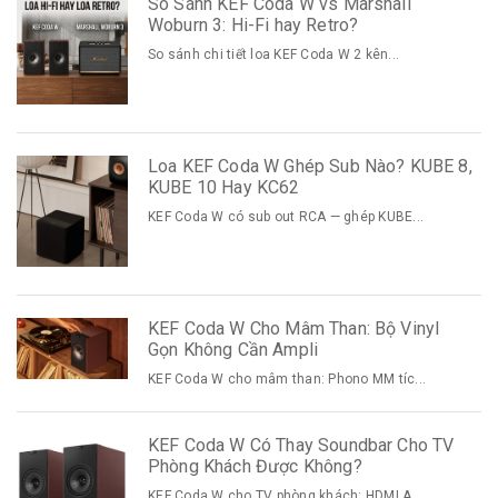
So Sánh KEF Coda W vs Marshall
Woburn 3: Hi-Fi hay Retro?
So sánh chi tiết loa KEF Coda W 2 kên...
Loa KEF Coda W Ghép Sub Nào? KUBE 8,
KUBE 10 Hay KC62
KEF Coda W có sub out RCA — ghép KUBE...
KEF Coda W Cho Mâm Than: Bộ Vinyl
Gọn Không Cần Ampli
KEF Coda W cho mâm than: Phono MM tíc...
KEF Coda W Có Thay Soundbar Cho TV
Phòng Khách Được Không?
KEF Coda W cho TV phòng khách: HDMI A...