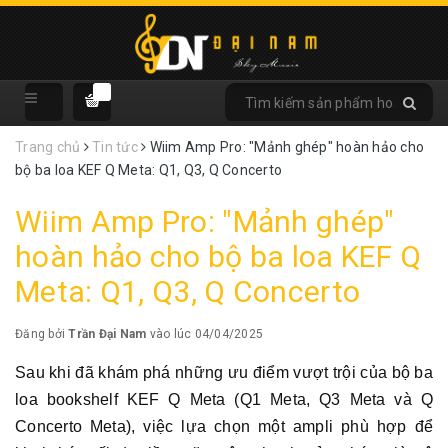
Trang chủ
Tin tức
Wiim Amp Pro: "Mảnh ghép" hoàn hảo cho
bộ ba loa KEF Q Meta: Q1, Q3, Q Concerto
Wiim Amp Pro: "Mảnh ghép"
hoàn hảo cho bộ ba loa KEF Q
Meta: Q1, Q3, Q Concerto
Đăng bởi
Trần Đại Nam
vào lúc 04/04/2025
Sau khi đã khám phá những ưu điểm vượt trội của bộ ba
loa bookshelf KEF Q Meta (Q1 Meta, Q3 Meta và Q
Concerto Meta), việc lựa chọn một ampli phù hợp để