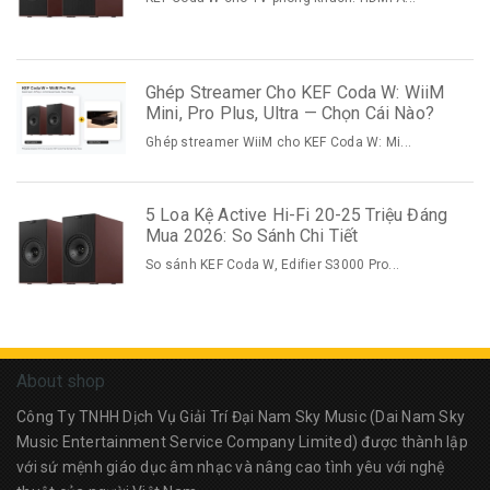
Ghép Streamer Cho KEF Coda W: WiiM
Mini, Pro Plus, Ultra — Chọn Cái Nào?
Ghép streamer WiiM cho KEF Coda W: Mi...
5 Loa Kệ Active Hi-Fi 20-25 Triệu Đáng
Mua 2026: So Sánh Chi Tiết
So sánh KEF Coda W, Edifier S3000 Pro...
About shop
Công Ty TNHH Dịch Vụ Giải Trí Đại Nam Sky Music (Dai Nam Sky
Music Entertainment Service Company Limited) được thành lập
với sứ mệnh giáo dục âm nhạc và nâng cao tình yêu với nghệ