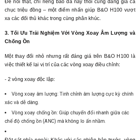
Để nói thật, chỉ riêng bao da này thôi cũng đáng giá cả
chục triệu đồng – một điểm nhấn giúp B&O H100 vượt
xa các đối thủ khác trong cùng phân khúc.
3. Tối Ưu Trải Nghiệm Với Vòng Xoay Âm Lượng và
Chống Ồn
Một thay đổi nhỏ nhưng rất đáng giá trên B&O H100 là
việc thiết kế lại vị trí của các vòng xoay điều chỉnh:
- 2 vòng xoay độc lập:
Vòng xoay âm lượng: Tinh chỉnh âm lượng cực kỳ chính
xác và dễ dàng.
Vòng xoay chống ồn: Giúp chuyển đổi nhanh giữa các
chế độ chống ồn (ANC) mà không lo ấn nhầm.
Đặt sát phía ngoài: Khác với các phiên bản trước, vòng