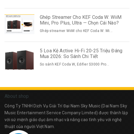
Ghép Streamer Cho KEF Coda W: WiiM
Mini, Pro Plus, Ultra — Chọn Cái Nào?
Ghép streamer WiiM cho KEF Coda W: Mi...
5 Loa Kệ Active Hi-Fi 20-25 Triệu Đáng
Mua 2026: So Sánh Chi Tiết
So sánh KEF Coda W, Edifier S3000 Pro...
About shop
Công Ty TNHH Dịch Vụ Giải Trí Đại Nam Sky Music (Dai Nam Sky
Music Entertainment Service Company Limited) được thành lập
với sứ mệnh giáo dục âm nhạc và nâng cao tình yêu với nghệ
thuật của người Việt Nam.