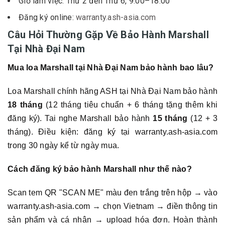
Giờ làm việc: Thứ 2 đến Thứ 6, 9:00–18:00
Đăng ký online:
warranty.ash-asia.com
Câu Hỏi Thường Gặp Về Bảo Hành Marshall
Tại Nhà Đại Nam
Mua loa Marshall tại Nhà Đại Nam bảo hành bao lâu?
Loa Marshall chính hãng ASH tại Nhà Đại Nam bảo hành
18 tháng
(12 tháng tiêu chuẩn + 6 tháng tặng thêm khi
đăng ký). Tai nghe Marshall bảo hành
15 tháng
(12 + 3
tháng). Điều kiện: đăng ký tại warranty.ash-asia.com
trong 30 ngày kể từ ngày mua.
Cách đăng ký bảo hành Marshall như thế nào?
Scan tem QR "SCAN ME" màu đen trắng trên hộp → vào
warranty.ash-asia.com → chọn Vietnam → điền thông tin
sản phẩm và cá nhân → upload hóa đơn. Hoàn thành