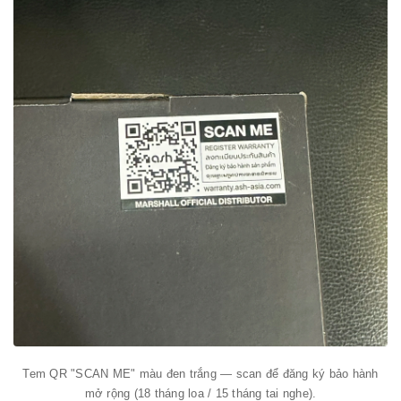
Tem QR "SCAN ME" màu đen trắng — scan để đăng ký bảo hành
mở rộng (18 tháng loa / 15 tháng tai nghe).