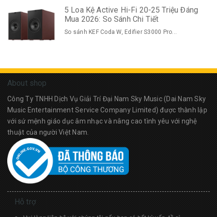
5 Loa Kệ Active Hi-Fi 20-25 Triệu Đáng
Mua 2026: So Sánh Chi Tiết
So sánh KEF Coda W, Edifier S3000 Pro...
About shop
Công Ty TNHH Dịch Vụ Giải Trí Đại Nam Sky Music (Dai Nam Sky
Music Entertainment Service Company Limited) được thành lập
với sứ mệnh giáo dục âm nhạc và nâng cao tình yêu với nghệ
thuật của người Việt Nam.
Hỗ trợ