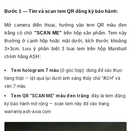
Bước 1 — Tìm và scan tem QR đăng ký bảo hành:
Mở camera điện thoại, hướng vào tem QR màu đen
trắng có chữ
"SCAN ME"
trên hộp sản phẩm. Tem này
thường ở cạnh hộp hoặc mặt dưới, kích thước khoảng
3×3cm. Lưu ý phân biệt 3 loại tem trên hộp Marshall
chính hãng ASH:
Tem hologram 7 màu
(ở góc hộp): dùng để xác thực
hàng thật — lật qua lại dưới ánh sáng thấy chữ "ASH" và
vân 7 màu
Tem QR "SCAN ME" màu đen trắng
: đây là tem đăng
ký bảo hành mở rộng — scan tem này để vào trang
warranty.ash-asia.com