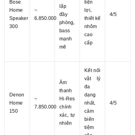
Bose
tiện
lấp
Home
~
lợi,
đầy
4/5
Speaker
6.850.000
thiết kế
phòng,
300
nhôm
bass
cao
mạnh
cấp
mẽ
Kết nối
vật lý
Âm
đa
thanh
Denon
dạng
~
Hi-Res
Home
nhất,
4/5
7.850.000
chính
150
cảm
xác, tự
biến
nhiên
tiệm