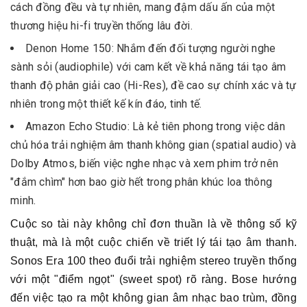
cách đồng đều và tự nhiên, mang đậm dấu ấn của một
thương hiệu hi-fi truyền thống lâu đời.
Denon Home 150: Nhắm đến đối tượng người nghe
sành sỏi (audiophile) với cam kết về khả năng tái tạo âm
thanh độ phân giải cao (Hi-Res), đề cao sự chính xác và tự
nhiên trong một thiết kế kín đáo, tinh tế.
Amazon Echo Studio: Là kẻ tiên phong trong việc dân
chủ hóa trải nghiệm âm thanh không gian (spatial audio) và
Dolby Atmos, biến việc nghe nhạc và xem phim trở nên
"đắm chìm" hơn bao giờ hết trong phân khúc loa thông
minh.
Cuộc so tài này không chỉ đơn thuần là về thông số kỹ
thuật, mà là một cuộc chiến về triết lý tái tạo âm thanh.
Sonos Era 100 theo đuổi trải nghiệm stereo truyền thống
với một "điểm ngọt" (sweet spot) rõ ràng. Bose hướng
đến việc tạo ra một không gian âm nhạc bao trùm, đồng