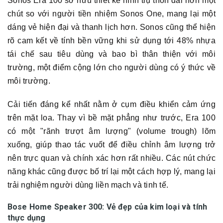
Sonos Era 100 sở hữu thiết kế hình trụ thon dài hơn một
chút so với người tiền nhiệm Sonos One, mang lại một
dáng vẻ hiện đại và thanh lịch hơn. Sonos cũng thể hiện
rõ cam kết về tính bền vững khi sử dụng tới 48% nhựa
tái chế sau tiêu dùng và bao bì thân thiện với môi
trường, một điểm cộng lớn cho người dùng có ý thức về
môi trường.
Cải tiến đáng kể nhất nằm ở cụm điều khiển cảm ứng
trên mặt loa. Thay vì bề mặt phẳng như trước, Era 100
có một "rãnh trượt âm lượng" (volume trough) lõm
xuống, giúp thao tác vuốt để điều chỉnh âm lượng trở
nên trực quan và chính xác hơn rất nhiều. Các nút chức
năng khác cũng được bố trí lại một cách hợp lý, mang lại
trải nghiệm người dùng liền mạch và tinh tế.
Bose Home Speaker 300: Vẻ đẹp của kim loại và tính
thực dụng