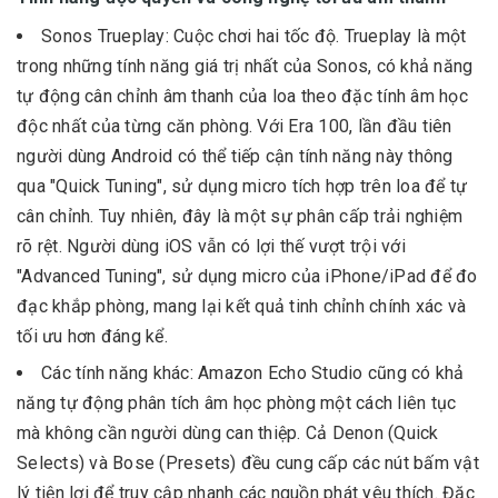
Sonos Trueplay: Cuộc chơi hai tốc độ. Trueplay là một
trong những tính năng giá trị nhất của Sonos, có khả năng
tự động cân chỉnh âm thanh của loa theo đặc tính âm học
độc nhất của từng căn phòng. Với Era 100, lần đầu tiên
người dùng Android có thể tiếp cận tính năng này thông
qua "Quick Tuning", sử dụng micro tích hợp trên loa để tự
cân chỉnh. Tuy nhiên, đây là một sự phân cấp trải nghiệm
rõ rệt. Người dùng iOS vẫn có lợi thế vượt trội với
"Advanced Tuning", sử dụng micro của iPhone/iPad để đo
đạc khắp phòng, mang lại kết quả tinh chỉnh chính xác và
tối ưu hơn đáng kể.
Các tính năng khác: Amazon Echo Studio cũng có khả
năng tự động phân tích âm học phòng một cách liên tục
mà không cần người dùng can thiệp. Cả Denon (Quick
Selects) và Bose (Presets) đều cung cấp các nút bấm vật
lý tiện lợi để truy cập nhanh các nguồn phát yêu thích. Đặc