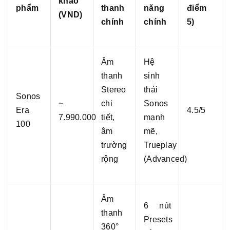
khảo
phẩm
thanh
năng
điểm
(VND)
chính
chính
5)
Âm
Hệ
thanh
sinh
Stereo
thái
Sonos
~
chi
Sonos
Era
4.5/5
7.990.000
tiết,
mạnh
100
âm
mẽ,
trường
Trueplay
rộng
(Advanced)
Âm
6 nút
thanh
Presets
360°