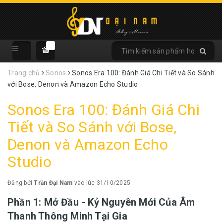
Trang chủ
Sonos
Sonos Era 100: Đánh Giá Chi Tiết và So Sánh
với Bose, Denon và Amazon Echo Studio
Sonos Era 100: Đánh Giá Chi
Tiết và So Sánh với Bose,
Denon và Amazon Echo
Studio
Đăng bởi
Trần Đại Nam
vào lúc 31/10/2025
Phần 1: Mở Đầu - Kỷ Nguyên Mới Của Âm
Thanh Thông Minh Tại Gia