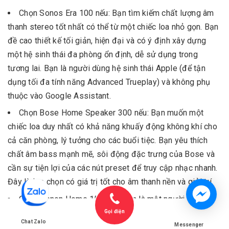
Chọn Sonos Era 100 nếu: Bạn tìm kiếm chất lượng âm
thanh stereo tốt nhất có thể từ một chiếc loa nhỏ gọn. Bạn
đề cao thiết kế tối giản, hiện đại và có ý định xây dựng
một hệ sinh thái đa phòng ổn định, dễ sử dụng trong
tương lai. Bạn là người dùng hệ sinh thái Apple (để tận
dụng tối đa tính năng Advanced Trueplay) và không phụ
thuộc vào Google Assistant.
Chọn Bose Home Speaker 300 nếu: Bạn muốn một
chiếc loa duy nhất có khả năng khuấy động không khí cho
cả căn phòng, lý tưởng cho các buổi tiệc. Bạn yêu thích
chất âm bass mạnh mẽ, sôi động đặc trưng của Bose và
cần sự tiện lợi của các nút preset để truy cập nhạc nhanh.
Đây là lựa chọn có giá trị tốt cho âm thanh nền và giải trí.
Chọn Denon Home 150 nếu: Bạn là một người nghe
nhạc khó tính (audiophile), sở hữu thư viện nhạc Hi-Res và
Gọi điện
Chat Zalo
cần sự linh hoạt tối đa từ các cổng kết nối vật lý như USB
Messenger