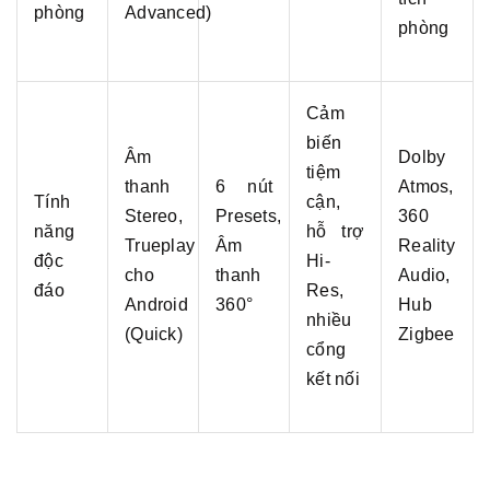
phòng
Advanced)
phòng
Cảm
biến
Âm
Dolby
tiệm
thanh
6 nút
Atmos,
Tính
cận,
Stereo,
Presets,
360
năng
hỗ trợ
Trueplay
Âm
Reality
độc
Hi-
cho
thanh
Audio,
đáo
Res,
Android
360°
Hub
nhiều
(Quick)
Zigbee
cổng
kết nối