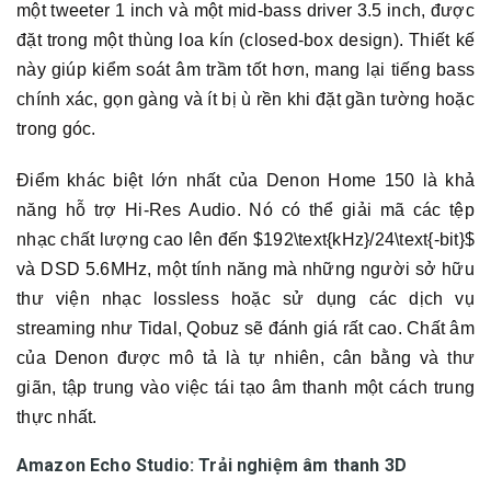
một tweeter 1 inch và một mid-bass driver 3.5 inch, được
đặt trong một thùng loa kín (closed-box design). Thiết kế
này giúp kiểm soát âm trầm tốt hơn, mang lại tiếng bass
chính xác, gọn gàng và ít bị ù rền khi đặt gần tường hoặc
trong góc.
Điểm khác biệt lớn nhất của Denon Home 150 là khả
năng hỗ trợ Hi-Res Audio. Nó có thể giải mã các tệp
nhạc chất lượng cao lên đến $192\text{kHz}/24\text{-bit}$
và DSD 5.6MHz, một tính năng mà những người sở hữu
thư viện nhạc lossless hoặc sử dụng các dịch vụ
streaming như Tidal, Qobuz sẽ đánh giá rất cao. Chất âm
của Denon được mô tả là tự nhiên, cân bằng và thư
giãn, tập trung vào việc tái tạo âm thanh một cách trung
thực nhất.
Amazon Echo Studio: Trải nghiệm âm thanh 3D