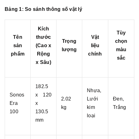
Bảng 1: So sánh thông số vật lý
Kích
Tùy
Tên
thước
Vật
Trọng
chọn
sản
(Cao x
liệu
lượng
màu
phẩm
Rộng
chính
sắc
x Sâu)
182.5
Nhựa,
Sonos
x 120
2.02
Lưới
Đen,
Era
x
kg
kim
Trắng
100
130.5
loại
mm