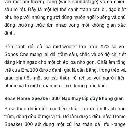
với một âm trường rộng (wide soundstage) và có chiều
sâu rõ rệt. Đây là một lợi thế cạnh tranh cốt lõi, đặc biệt
phù hợp với những người dùng muốn ngồi xuống và chủ
động thưởng thức âm nhạc trong một không gian xác
định.
Bên cạnh đó, củ loa mid-woofer lớn hơn 25% so với
Sonos One mang lại dải trầm sâu, chắc và có độ chi tiết
đáng kinh ngạc cho một chiếc loa nhỏ gọn. Chất âm tổng
thể của Era 100 được đánh giá là cân bằng, trong trẻo và
giàu chi tiết, một sự cải thiện rõ rệt so với người tiền
nhiệm và là một chuẩn mực mới trong phân khúc.
Bose Home Speaker 300: Bậc thầy lấp đầy không gian
Bose theo đuổi một mục tiêu khác: tạo ra âm thanh bao
trùm, đồng đều ở mọi vị trí. Để làm được điều này, Home
Speaker 300 sử dụng một củ loa toàn dải (full-range