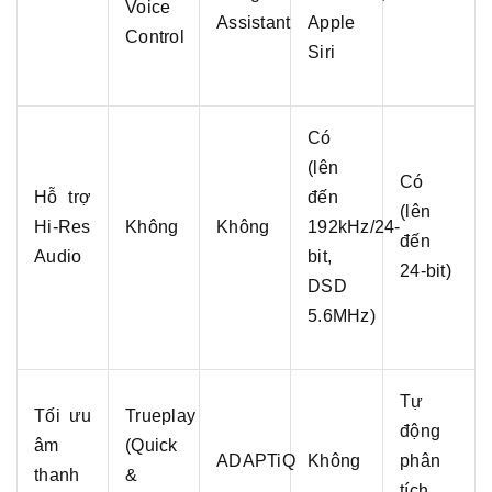
Voice
Assistant
Apple
Control
Siri
Có
(lên
Có
Hỗ trợ
đến
(lên
Hi-Res
Không
Không
192kHz/24-
đến
Audio
bit,
24-bit)
DSD
5.6MHz)
Tự
Tối ưu
Trueplay
động
âm
(Quick
ADAPTiQ
Không
phân
thanh
&
tích