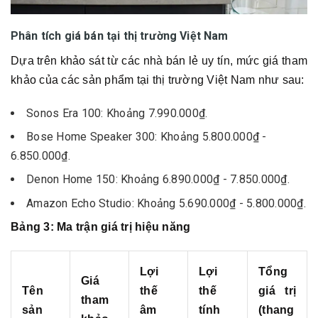
Phân tích giá bán tại thị trường Việt Nam
Dựa trên khảo sát từ các nhà bán lẻ uy tín, mức giá tham
khảo của các sản phẩm tại thị trường Việt Nam như sau:
Sonos Era 100: Khoảng 7.990.000₫.
Bose Home Speaker 300: Khoảng 5.800.000₫ -
6.850.000₫.
Denon Home 150: Khoảng 6.890.000₫ - 7.850.000₫.
Amazon Echo Studio: Khoảng 5.690.000₫ - 5.800.000₫.
Bảng 3: Ma trận giá trị hiệu năng
Lợi
Lợi
Tổng
Giá
Tên
thế
thế
giá trị
tham
sản
âm
tính
(thang