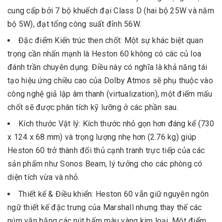
cung cấp bởi 7 bộ khuếch đại Class D (hai bộ 25W và năm
bộ 5W), đạt tổng công suất đỉnh 56W.
Đặc điểm Kiến trúc then chốt: Một sự khác biệt quan
trọng cần nhấn mạnh là Heston 60 không có các củ loa
đánh trần chuyên dụng. Điều này có nghĩa là khả năng tái
tạo hiệu ứng chiều cao của Dolby Atmos sẽ phụ thuộc vào
công nghệ giả lập âm thanh (virtualization), một điểm mấu
chốt sẽ được phân tích kỹ lưỡng ở các phần sau.
Kích thước Vật lý: Kích thước nhỏ gọn hơn đáng kể (730
x 124 x 68 mm) và trọng lượng nhẹ hơn (2.76 kg) giúp
Heston 60 trở thành đối thủ cạnh tranh trực tiếp của các
sản phẩm như Sonos Beam, lý tưởng cho các phòng có
diện tích vừa và nhỏ.
Thiết kế & Điều khiển: Heston 60 vẫn giữ nguyên ngôn
ngữ thiết kế đặc trưng của Marshall nhưng thay thế các
núm vặn bằng các nút bấm màu vàng kim loại. Một điểm