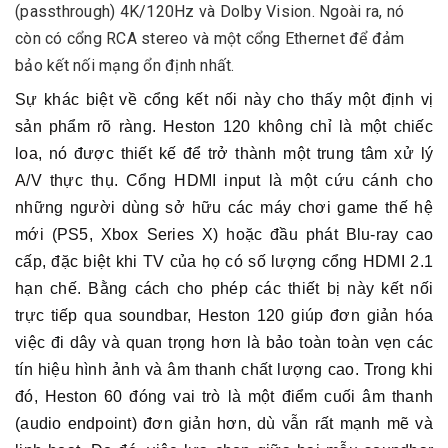
(passthrough) 4K/120Hz và Dolby Vision. Ngoài ra, nó
còn có cổng RCA stereo và một cổng Ethernet để đảm
bảo kết nối mạng ổn định nhất.
Sự khác biệt về cổng kết nối này cho thấy một định vị
sản phẩm rõ ràng. Heston 120 không chỉ là một chiếc
loa, nó được thiết kế để trở thành một trung tâm xử lý
A/V thực thụ. Cổng HDMI input là một cứu cánh cho
những người dùng sở hữu các máy chơi game thế hệ
mới (PS5, Xbox Series X) hoặc đầu phát Blu-ray cao
cấp, đặc biệt khi TV của họ có số lượng cổng HDMI 2.1
hạn chế. Bằng cách cho phép các thiết bị này kết nối
trực tiếp qua soundbar, Heston 120 giúp đơn giản hóa
việc đi dây và quan trọng hơn là bảo toàn toàn vẹn các
tín hiệu hình ảnh và âm thanh chất lượng cao. Trong khi
đó, Heston 60 đóng vai trò là một điểm cuối âm thanh
(audio endpoint) đơn giản hơn, dù vẫn rất mạnh mẽ và