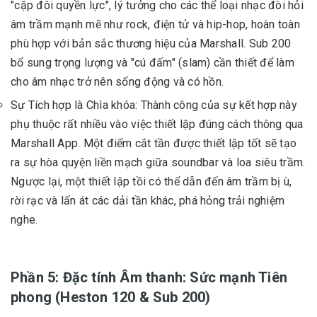
"cặp đôi quyền lực", lý tưởng cho các thể loại nhạc đòi hỏi
âm trầm mạnh mẽ như rock, điện tử và hip-hop, hoàn toàn
phù hợp với bản sắc thương hiệu của Marshall. Sub 200
bổ sung trọng lượng và "cú đấm" (slam) cần thiết để làm
cho âm nhạc trở nên sống động và có hồn.
Sự Tích hợp là Chìa khóa: Thành công của sự kết hợp này
phụ thuộc rất nhiều vào việc thiết lập đúng cách thông qua
Marshall App. Một điểm cắt tần được thiết lập tốt sẽ tạo
ra sự hòa quyện liền mạch giữa soundbar và loa siêu trầm.
Ngược lại, một thiết lập tồi có thể dẫn đến âm trầm bị ù,
rời rạc và lấn át các dải tần khác, phá hỏng trải nghiệm
nghe.
Phần 5: Đặc tính Âm thanh: Sức mạnh Tiên
phong (Heston 120 & Sub 200)