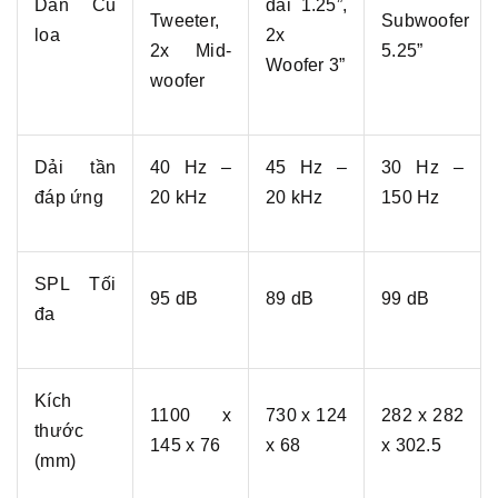
Dàn Củ
dải 1.25”,
Tweeter,
Subwoofer
loa
2x
2x Mid-
5.25”
Woofer 3”
woofer
Dải tần
40 Hz –
45 Hz –
30 Hz –
đáp ứng
20 kHz
20 kHz
150 Hz
SPL Tối
95 dB
89 dB
99 dB
đa
Kích
1100 x
730 x 124
282 x 282
thước
145 x 76
x 68
x 302.5
(mm)