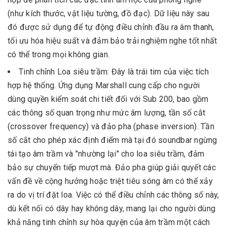
(như kích thước, vật liệu tường, đồ đạc). Dữ liệu này sau
đó được sử dụng để tự động điều chỉnh đầu ra âm thanh,
tối ưu hóa hiệu suất và đảm bảo trải nghiệm nghe tốt nhất
có thể trong mọi không gian.
Tinh chỉnh Loa siêu trầm: Đây là trái tim của việc tích
hợp hệ thống. Ứng dụng Marshall cung cấp cho người
dùng quyền kiểm soát chi tiết đối với Sub 200, bao gồm
các thông số quan trọng như mức âm lượng, tần số cắt
(crossover frequency) và đảo pha (phase inversion). Tần
số cắt cho phép xác định điểm mà tại đó soundbar ngừng
tái tạo âm trầm và "nhường lại" cho loa siêu trầm, đảm
bảo sự chuyển tiếp mượt mà. Đảo pha giúp giải quyết các
vấn đề về cộng hưởng hoặc triệt tiêu sóng âm có thể xảy
ra do vị trí đặt loa. Việc có thể điều chỉnh các thông số này,
dù kết nối có dây hay không dây, mang lại cho người dùng
khả năng tinh chỉnh sự hòa quyện của âm trầm một cách