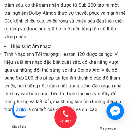
trầm sâu, có thể cảm nhận được từ Sub 200 tạo ra một
trải nghiệm Dolby Atmos thực sự thuyết phục và mạnh mẽ.
Các kênh chiều cao, chiều rộng và chiều sâu đều hiện diện
rõ ràng và được neo giữ bởi một nền tảng tần số thấp
vững chắc.
Hiệu suất Âm nhạc:
Tính Nhạc tính Tối thượng: Heston 120 được ca ngợi vì
hiệu suất âm nhạc đặc biệt xuất sắc, có khả năng vượt
qua cả những đối thủ sừng sỏ như Sonos Arc. Việc bổ
sung Sub 200 cho phép tái tạo âm thanh ở cấp độ tham
chiếu, nơi những nốt trầm nhất trong tiếng đàn organ nhà
thờ hay các bản nhạc điện tử được tái hiện với đầy đủ
trọng lượng và kết cấu, mà không làm ảnh hưởng đến sự
trong trẻo và chi tiết của dải trung và dải cao.
Kiểm soát Tinh tế: Sub 200 cho phép các núm vặn bass và
Gọi điện
treble vật lý trên Heston 120 được sử dụng để tinh chỉnh
Chat Zalo
Messenger