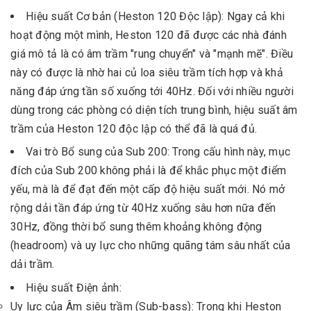
Hiệu suất Cơ bản (Heston 120 Độc lập): Ngay cả khi
hoạt động một mình, Heston 120 đã được các nhà đánh
giá mô tả là có âm trầm "rung chuyển" và "mạnh mẽ". Điều
này có được là nhờ hai củ loa siêu trầm tích hợp và khả
năng đáp ứng tần số xuống tới 40Hz. Đối với nhiều người
dùng trong các phòng có diện tích trung bình, hiệu suất âm
trầm của Heston 120 độc lập có thể đã là quá đủ.
Vai trò Bổ sung của Sub 200: Trong cấu hình này, mục
đích của Sub 200 không phải là để khắc phục một điểm
yếu, mà là để đạt đến một cấp độ hiệu suất mới. Nó mở
rộng dải tần đáp ứng từ 40Hz xuống sâu hơn nữa đến
30Hz, đồng thời bổ sung thêm khoảng không động
(headroom) và uy lực cho những quãng tám sâu nhất của
dải trầm.
Hiệu suất Điện ảnh:
Uy lực của Âm siêu trầm (Sub-bass): Trong khi Heston