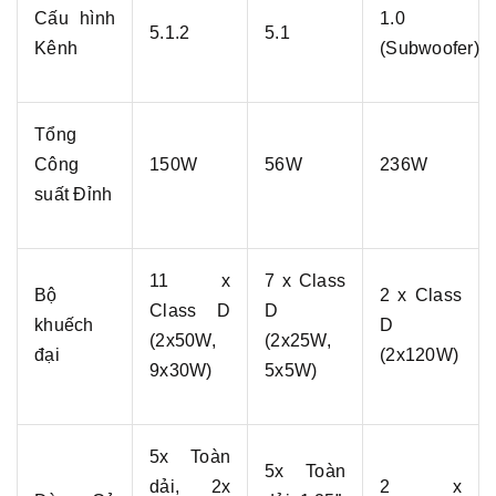
Cấu hình
1.0
5.1.2
5.1
Kênh
(Subwoofer)
Tổng
Công
150W
56W
236W
suất Đỉnh
11 x
7 x Class
Bộ
2 x Class
Class D
D
khuếch
D
(2x50W,
(2x25W,
đại
(2x120W)
9x30W)
5x5W)
5x Toàn
5x Toàn
dải, 2x
2 x