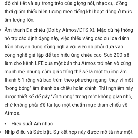
độ chi tiết và sự trong trẻo của giọng nói, nhạc cụ, đồng
thời giảm thiểu hiện tượng méo tiếng khi hoạt động ở mức
âm lượng lớn.
Âm thanh Đa chiều (Dolby Atmos/DTS:X): Mặc dù hệ thống
hỗ trợ các định dạng này, việc thiếu vắng các củ loa đánh
trần chuyên dụng đồng nghĩa với việc nó phải dựa vào
công nghệ giả lập để tạo hiệu ứng chiều cao. Sub 200 sẽ
làm cho kênh LFE của một bản thu Atmos trở nên vô cùng
mạnh mẽ, nhưng cảm giác tổng thể sẽ là một trường âm
thanh 5.1 rộng và bao trùm theo phương ngang, thay vì một
"bong bóng" âm thanh ba chiều hoàn chỉnh. Trải nghiệm này
được thiết kế để gây "ấn tượng" trong một không gian nhỏ,
chứ không phải để tái tạo một chuẩn mực tham chiếu về
Atmos.
Hiệu suất Âm nhạc:
Nhịp điệu và Sức bật: Sự kết hợp này được mô tả như một