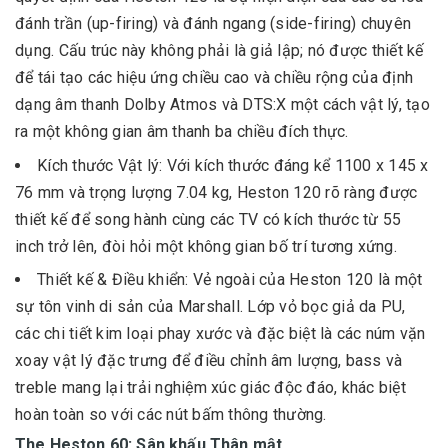
đánh trần (up-firing) và đánh ngang (side-firing) chuyên
dụng. Cấu trúc này không phải là giả lập; nó được thiết kế
để tái tạo các hiệu ứng chiều cao và chiều rộng của định
dạng âm thanh Dolby Atmos và DTS:X một cách vật lý, tạo
ra một không gian âm thanh ba chiều đích thực.
Kích thước Vật lý: Với kích thước đáng kể 1100 x 145 x
76 mm và trọng lượng 7.04 kg, Heston 120 rõ ràng được
thiết kế để song hành cùng các TV có kích thước từ 55
inch trở lên, đòi hỏi một không gian bố trí tương xứng.
Thiết kế & Điều khiển: Vẻ ngoài của Heston 120 là một
sự tôn vinh di sản của Marshall. Lớp vỏ bọc giả da PU,
các chi tiết kim loại phay xước và đặc biệt là các núm vặn
xoay vật lý đặc trưng để điều chỉnh âm lượng, bass và
treble mang lại trải nghiệm xúc giác độc đáo, khác biệt
hoàn toàn so với các nút bấm thông thường.
The Heston 60: Sân khấu Thân mật