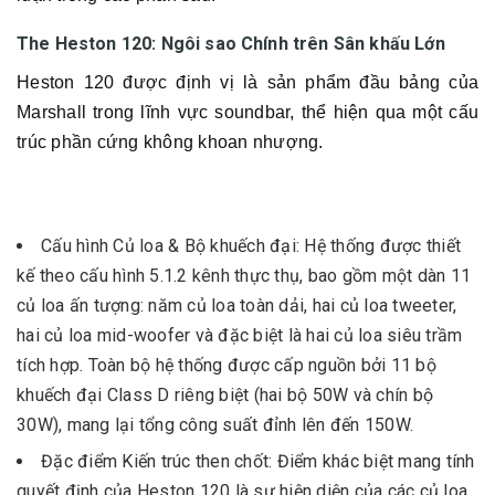
The Heston 120: Ngôi sao Chính trên Sân khấu Lớn
Heston 120 được định vị là sản phẩm đầu bảng của
Marshall trong lĩnh vực soundbar, thể hiện qua một cấu
trúc phần cứng không khoan nhượng.
Cấu hình Củ loa & Bộ khuếch đại: Hệ thống được thiết
kế theo cấu hình 5.1.2 kênh thực thụ, bao gồm một dàn 11
củ loa ấn tượng: năm củ loa toàn dải, hai củ loa tweeter,
hai củ loa mid-woofer và đặc biệt là hai củ loa siêu trầm
tích hợp. Toàn bộ hệ thống được cấp nguồn bởi 11 bộ
khuếch đại Class D riêng biệt (hai bộ 50W và chín bộ
30W), mang lại tổng công suất đỉnh lên đến 150W.
Đặc điểm Kiến trúc then chốt: Điểm khác biệt mang tính
quyết định của Heston 120 là sự hiện diện của các củ loa