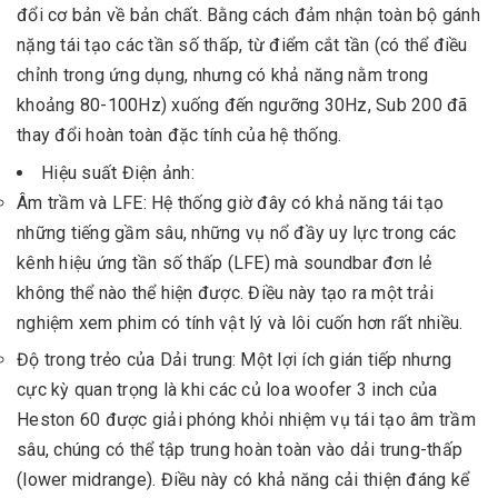
đổi cơ bản về bản chất. Bằng cách đảm nhận toàn bộ gánh
nặng tái tạo các tần số thấp, từ điểm cắt tần (có thể điều
chỉnh trong ứng dụng, nhưng có khả năng nằm trong
khoảng 80-100Hz) xuống đến ngưỡng 30Hz, Sub 200 đã
thay đổi hoàn toàn đặc tính của hệ thống.
Hiệu suất Điện ảnh:
Âm trầm và LFE: Hệ thống giờ đây có khả năng tái tạo
những tiếng gầm sâu, những vụ nổ đầy uy lực trong các
kênh hiệu ứng tần số thấp (LFE) mà soundbar đơn lẻ
không thể nào thể hiện được. Điều này tạo ra một trải
nghiệm xem phim có tính vật lý và lôi cuốn hơn rất nhiều.
Độ trong trẻo của Dải trung: Một lợi ích gián tiếp nhưng
cực kỳ quan trọng là khi các củ loa woofer 3 inch của
Heston 60 được giải phóng khỏi nhiệm vụ tái tạo âm trầm
sâu, chúng có thể tập trung hoàn toàn vào dải trung-thấp
(lower midrange). Điều này có khả năng cải thiện đáng kể