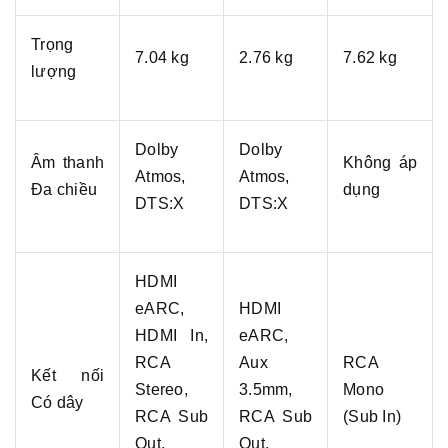
Trọng
7.04 kg
2.76 kg
7.62 kg
lượng
Dolby
Dolby
Âm thanh
Không áp
Atmos,
Atmos,
Đa chiều
dụng
DTS:X
DTS:X
HDMI
eARC,
HDMI
HDMI In,
eARC,
RCA
Aux
RCA
Kết nối
Stereo,
3.5mm,
Mono
Có dây
RCA Sub
RCA Sub
(Sub In)
Out,
Out,