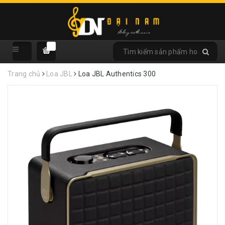
Trang chủ
Loa JBL
Loa JBL Authentics 300