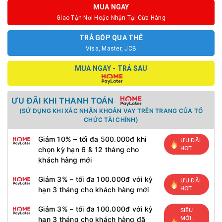
MUA NGAY
Giao Tận Nơi Hoặc Nhận Tại Cửa Hàng
TRẢ GÓP QUA THẺ
Visa, Master, JCB
MUA NGAY - TRẢ SAU
ƯU ĐÃI KHI THANH TOÁN
(SỬ DỤNG KHI XÁC NHẬN KHOẢN VAY TRÊN TRANG CỦA TỔ
CHỨC TÀI CHÍNH)
Giảm 10% – tối đa 500.000đ khi
ƯU ĐÃI
HOT
chọn kỳ hạn 6 & 12 tháng cho
khách hàng mới
Giảm 3% – tối đa 100.000đ với kỳ
ƯU ĐÃI
HOT
hạn 3 tháng cho khách hàng mới
Giảm 3% – tối đa 100.000đ với kỳ
SIÊU
MỚI,
hạn 3 tháng cho khách hàng đã