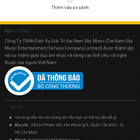
Thêm vào so sánh
About shop
Công Ty TNHH Dịch Vụ Giải Trí Đại Nam Sky Music (Dai Nam Sky
Music Entertainment Service Company Limited) được thành lập
với sứ mệnh giáo dục âm nhạc và nâng cao tình yêu với nghệ
thuật của người Việt Nam.
Hỗ trợ
Vui lòng liên hệ với chúng tôi nếu bạn có bất kỳ vấn đề gì.
Địa chỉ
: 242/14 Phạm Văn Hai Phường 5, Quận Tân Bình, Tp.
Hồ Chí Minh