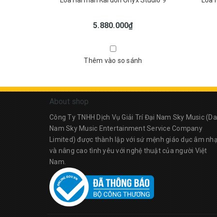
Loa Harman Kardon Onyx Studio 9
Loa 
5.880.000₫
Thêm vào so sánh
About shop
Công Ty TNHH Dịch Vụ Giải Trí Đại Nam Sky Music (Da
Nam Sky Music Entertainment Service Company
Limited) được thành lập với sứ mệnh giáo dục âm nh
và nâng cao tình yêu với nghệ thuật của người Việt
Nam.