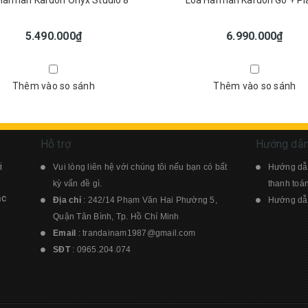
Harman Kardon Onyx Studio 8
Loa Harman Kardon Go + Pl
5.490.000₫
6.990.000₫
Thêm vào so sánh
Thêm vào so sánh
Hỗ trợ
Hướng dẫ
i
Vui lòng liên hệ với chúng tôi nếu bạn có bất
Hướng dẫ
kỳ vấn đề gì.
thanh toá
ạc
Địa chỉ
: 242/14 Phạm Văn Hai Phường 5,
Hướng dẫn
Quận Tân Bình, Tp. Hồ Chí Minh
Email
:
trandainam1987@gmail.com
SĐT
:
0965.204.074