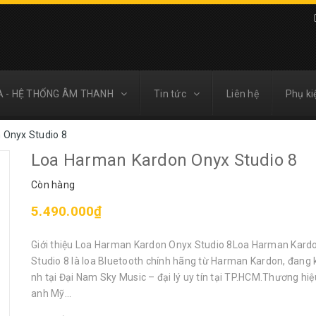
A - HỆ THỐNG ÂM THANH
Tin tức
Liên hệ
Phụ ki
 Onyx Studio 8
Loa Harman Kardon Onyx Studio 8
Còn hàng
5.490.000₫
Giới thiệu Loa Harman Kardon Onyx Studio 8Loa Harman Kard
Studio 8 là loa Bluetooth chính hãng từ Harman Kardon, đang 
nh tại Đại Nam Sky Music – đại lý uy tín tại TP.HCM.Thương hi
anh Mỹ...