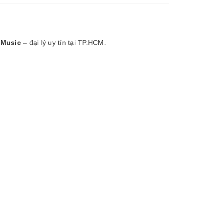
 Music
– đại lý uy tín tại TP.HCM.