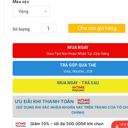
Màu sắc
Cho vào giỏ hàng
Số lượng
MUA NGAY
Giao Tận Nơi Hoặc Nhận Tại Cửa Hàng
TRẢ GÓP QUA THẺ
Visa, Master, JCB
MUA NGAY - TRẢ SAU
ƯU ĐÃI KHI THANH TOÁN
(SỬ DỤNG KHI XÁC NHẬN KHOẢN VAY TRÊN TRANG CỦA TỔ CH
CHÍNH)
Giảm 10% – tối đa 500.000đ khi chọn
ƯU 