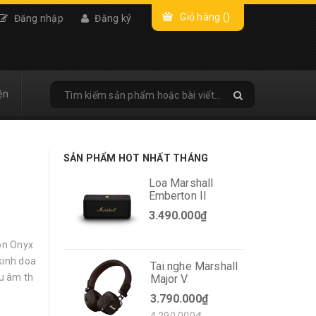
Giỏ hàng (
)
Đăng nhập
Đăng ký
ện
SẢN PHẨM HOT NHẤT THÁNG
Loa Marshall
Emberton II
3.490.000₫
on Onyx
kinh doa
Tai nghe Marshall
ệu âm th
Major V
3.790.000₫