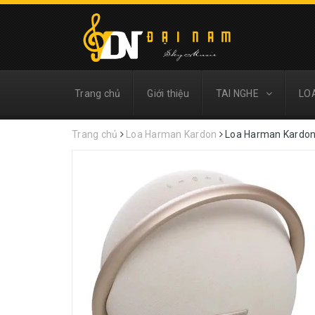
Trang chủ
Giới thiệu
TAI NGHE
LO
Trang chủ
Loa Harman Kardon
Loa Harman Kardon