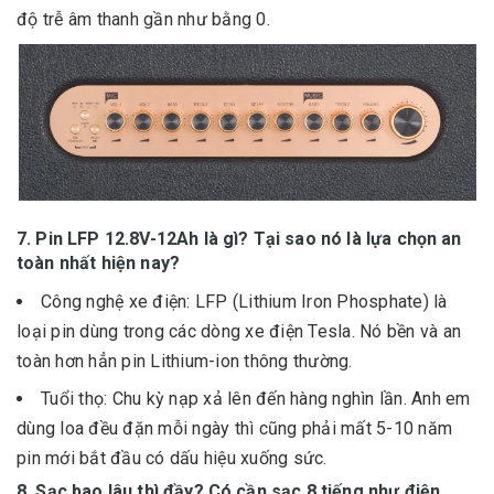
độ trễ âm thanh gần như bằng 0.
7. Pin LFP 12.8V-12Ah là gì? Tại sao nó là lựa chọn an
toàn nhất hiện nay?
Công nghệ xe điện: LFP (Lithium Iron Phosphate) là
loại pin dùng trong các dòng xe điện Tesla. Nó bền và an
toàn hơn hẳn pin Lithium-ion thông thường.
Tuổi thọ: Chu kỳ nạp xả lên đến hàng nghìn lần. Anh em
dùng loa đều đặn mỗi ngày thì cũng phải mất 5-10 năm
pin mới bắt đầu có dấu hiệu xuống sức.
8. Sạc bao lâu thì đầy? Có cần sạc 8 tiếng như điện