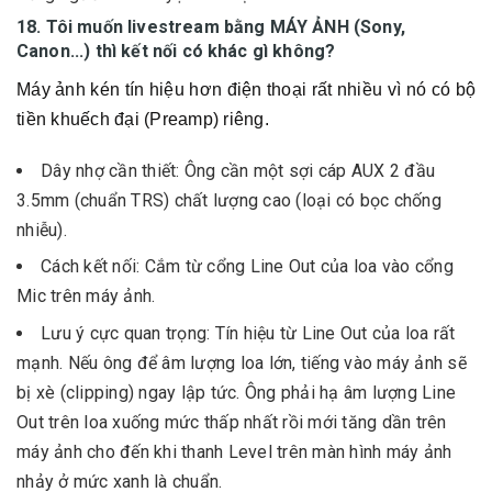
18. Tôi muốn livestream bằng MÁY ẢNH (Sony,
Canon...) thì kết nối có khác gì không?
Máy ảnh kén tín hiệu hơn điện thoại rất nhiều vì nó có bộ
tiền khuếch đại (Preamp) riêng.
Dây nhợ cần thiết: Ông cần một sợi cáp AUX 2 đầu
3.5mm (chuẩn TRS) chất lượng cao (loại có bọc chống
nhiễu).
Cách kết nối: Cắm từ cổng Line Out của loa vào cổng
Mic trên máy ảnh.
Lưu ý cực quan trọng: Tín hiệu từ Line Out của loa rất
mạnh. Nếu ông để âm lượng loa lớn, tiếng vào máy ảnh sẽ
bị xè (clipping) ngay lập tức. Ông phải hạ âm lượng Line
Out trên loa xuống mức thấp nhất rồi mới tăng dần trên
máy ảnh cho đến khi thanh Level trên màn hình máy ảnh
nhảy ở mức xanh là chuẩn.