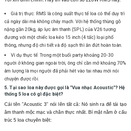
Giá trị thực: RMS là công suất thực tế loa có thể duy trì
cả ngày dài mà không cháy mạch. Với hệ thống thùng gỗ
nặng gần 20kg, áp lực âm thanh (SPL) của V26 tương
đương với một chiếc loa kéo 15 inch (4 tấc) loại phổ
thông, nhưng độ chi tiết và độ sạch thì ăn đứt hoàn toàn.
Ví dụ thực tế: Trong một buổi party khoảng 20-30
người ở không gian ngoài trời, ông chỉ cần mở khoảng 70%
âm lượng là mọi người đã phải hét vào tai nhau mới nói
chuyện được rồi.
5. Tại sao loa này được gọi là "Vua nhạc Acoustic"? Hệ
thống 5 loa có gì đặc biệt?
Cái tên "Acoustic 3" nói lên tất cả: Nó sinh ra để tái tạo
âm thanh mộc mạc và chân thực nhất. Bí mật nằm ở cấu
trúc 5 loa chuyên biệt: