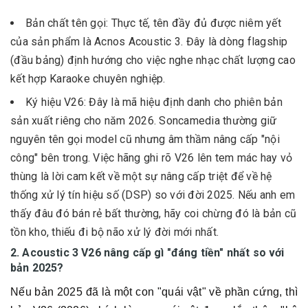
Bản chất tên gọi: Thực tế, tên đầy đủ được niêm yết
của sản phẩm là Acnos Acoustic 3. Đây là dòng flagship
(đầu bảng) định hướng cho việc nghe nhạc chất lượng cao
kết hợp Karaoke chuyên nghiệp.
Ký hiệu V26: Đây là mã hiệu định danh cho phiên bản
sản xuất riêng cho năm 2026. Soncamedia thường giữ
nguyên tên gọi model cũ nhưng âm thầm nâng cấp "nội
công" bên trong. Việc hãng ghi rõ V26 lên tem mác hay vỏ
thùng là lời cam kết về một sự nâng cấp triệt để về hệ
thống xử lý tín hiệu số (DSP) so với đời 2025. Nếu anh em
thấy đâu đó bán rẻ bất thường, hãy coi chừng đó là bản cũ
tồn kho, thiếu đi bộ não xử lý đời mới nhất.
2. Acoustic 3 V26 nâng cấp gì "đáng tiền" nhất so với
bản 2025?
Nếu bản 2025 đã là một con "quái vật" về phần cứng, thì