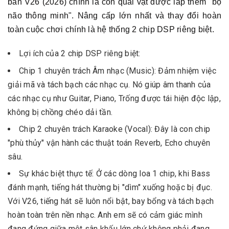
bản V26 (2026) chính là con quái vật được lắp thêm "bộ
não thông minh". Nâng cấp lớn nhất và thay đổi hoàn
toàn cuộc chơi chính là hệ thống 2 chip DSP riêng biệt.
Lợi ích của 2 chip DSP riêng biệt:
Chip 1 chuyên trách Âm nhạc (Music): Đảm nhiệm việc
giải mã và tách bạch các nhạc cụ. Nó giúp âm thanh của
các nhạc cụ như Guitar, Piano, Trống được tái hiện độc lập,
không bị chồng chéo dải tần.
Chip 2 chuyên trách Karaoke (Vocal): Đây là con chip
"phù thủy" vận hành các thuật toán Reverb, Echo chuyên
sâu.
Sự khác biệt thực tế: Ở các dòng loa 1 chip, khi Bass
đánh mạnh, tiếng hát thường bị "dìm" xuống hoặc bị đục.
Với V26, tiếng hát sẽ luôn nổi bật, bay bổng và tách bạch
hoàn toàn trên nền nhạc. Anh em sẽ có cảm giác mình
đang đứng giữa một sân khấu lớn chứ không phải đang