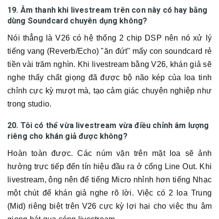
19. Âm thanh khi livestream trên con này có hay bằng
dùng Soundcard chuyên dụng không?
Nói thẳng là V26 có hệ thống 2 chip DSP nên nó xử lý
tiếng vang (Reverb/Echo) "ăn đứt" mấy con soundcard rẻ
tiền vài trăm nghìn. Khi livestream bằng V26, khán giả sẽ
nghe thấy chất giọng đã được bộ não kép của loa tinh
chỉnh cực kỳ mượt mà, tạo cảm giác chuyên nghiệp như
trong studio.
20. Tôi có thể vừa livestream vừa điều chỉnh âm lượng
riêng cho khán giả được không?
Hoàn toàn được. Các núm vặn trên mặt loa sẽ ảnh
hưởng trực tiếp đến tín hiệu đầu ra ở cổng Line Out. Khi
livestream, ông nên để tiếng Micro nhỉnh hơn tiếng Nhạc
một chút để khán giả nghe rõ lời. Việc có 2 loa Trung
(Mid) riêng biệt trên V26 cực kỳ lợi hại cho việc thu âm