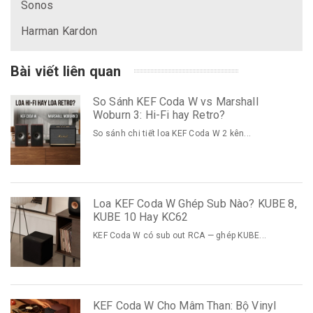
Sonos
Harman Kardon
Bài viết liên quan
So Sánh KEF Coda W vs Marshall
Woburn 3: Hi-Fi hay Retro?
So sánh chi tiết loa KEF Coda W 2 kên...
Loa KEF Coda W Ghép Sub Nào? KUBE 8,
KUBE 10 Hay KC62
KEF Coda W có sub out RCA — ghép KUBE...
KEF Coda W Cho Mâm Than: Bộ Vinyl