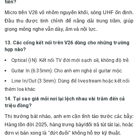
tiền?
Micro trên V26 vỏ nhôm nguyên khối, sóng UHF ổn định.
Đầu thu được tinh chỉnh để nâng dải trung trầm, giúp
giọng mỏng nghe vẫn dày, ấm và nội lực.
13. Các cổng kết nối trên V26 dùng cho những trường
hợp nào?
Optical (IN): Kết nối TV đời mới sạch sẽ, không độ trễ.
Guitar In (6.35mm): Cho anh em nghệ sĩ guitar mộc.
Line In/Out (3.5mm): Dùng để livestream hoặc kết nối
thêm loa khác.
14. Tại sao giá mỗi nơi lại lệch nhau vài trăm đến cả
triệu đồng?
Thị trường bát nháo, anh em cần tỉnh táo trước các bẫy:
Hàng tồn đời 2025, hàng trưng bày/đổi trả tút tát lại, hoặc
đơn vị bán xong là "đứt đuôi" không hỗ trợ kỹ thuật.