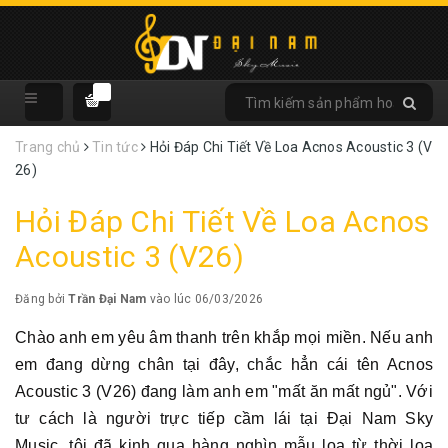
Trang chủ
Tin tức
Hỏi Đáp Chi Tiết Về Loa Acnos Acoustic 3 (V
26)
Hỏi Đáp Chi Tiết Về Loa Acnos
Acoustic 3 (V26)
Đăng bởi
Trần Đại Nam
vào lúc 06/03/2026
Chào anh em yêu âm thanh trên khắp mọi miền. Nếu anh
em đang dừng chân tại đây, chắc hẳn cái tên Acnos
Acoustic 3 (V26) đang làm anh em "mất ăn mất ngủ". Với
tư cách là người trực tiếp cầm lái tại Đại Nam Sky
Music, tôi đã kinh qua hàng nghìn mẫu loa từ thời loa