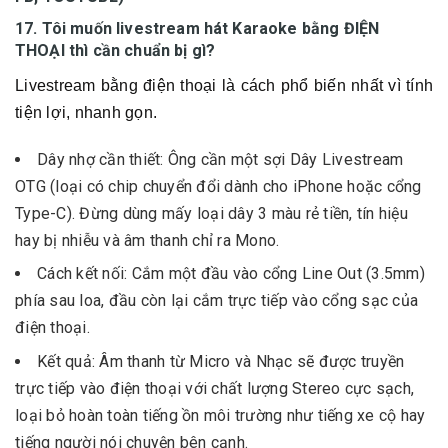
17. Tôi muốn livestream hát Karaoke bằng ĐIỆN
THOẠI thì cần chuẩn bị gì?
Livestream bằng điện thoại là cách phổ biến nhất vì tính
tiện lợi, nhanh gọn.
Dây nhợ cần thiết: Ông cần một sợi Dây Livestream
OTG (loại có chip chuyển đổi dành cho iPhone hoặc cổng
Type-C). Đừng dùng mấy loại dây 3 màu rẻ tiền, tín hiệu
hay bị nhiễu và âm thanh chỉ ra Mono.
Cách kết nối: Cắm một đầu vào cổng Line Out (3.5mm)
phía sau loa, đầu còn lại cắm trực tiếp vào cổng sạc của
điện thoại.
Kết quả: Âm thanh từ Micro và Nhạc sẽ được truyền
trực tiếp vào điện thoại với chất lượng Stereo cực sạch,
loại bỏ hoàn toàn tiếng ồn môi trường như tiếng xe cộ hay
tiếng người nói chuyện bên cạnh.