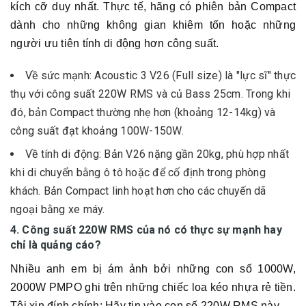
kích cỡ duy nhất. Thực tế, hãng có phiên bản Compact
dành cho những không gian khiêm tốn hoặc những
người ưu tiên tính di động hơn công suất.
Về sức mạnh: Acoustic 3 V26 (Full size) là "lực sĩ" thực
thụ với công suất 220W RMS và củ Bass 25cm. Trong khi
đó, bản Compact thường nhẹ hơn (khoảng 12-14kg) và
công suất đạt khoảng 100W-150W.
Về tính di động: Bản V26 nặng gần 20kg, phù hợp nhất
khi di chuyển bằng ô tô hoặc để cố định trong phòng
khách. Bản Compact linh hoạt hơn cho các chuyến dã
ngoại bằng xe máy.
4. Công suất 220W RMS của nó có thực sự mạnh hay
chỉ là quảng cáo?
Nhiều anh em bị ám ảnh bởi những con số 1000W,
2000W PMPO ghi trên những chiếc loa kéo nhựa rẻ tiền.
Tôi xin đính chính: Hãy tin vào con số 220W RMS này.