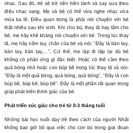
nhạc. Sau đó, trẻ sẽ trở nên hiền lành và say sưa theo
điệu nhạc vang. Mẹ và bé có thể vừa nghe nhạc vừa
múa ba lê. Điều quan trọng là phải nói chuyện với bé
thật nhiều sau khi sinh. Khi cho bú, thay tã hay tắm cho
bé, mẹ hãy khẽ khàng nói chuyện với bé. Trong lúc thay
tã, mẹ hãy nắm tay, chân của bé và nói: "Đây là bàn tay,
bàn tay, bàn tay,…". Cứ thế, mẹ lặp đi lặp lại dù bé
không có phản ứng gì đặc biệt. Hoặc có thể cầm theo
quả bóng nhỏ hoặc con búp bê trong lúc thay tã và nói:
"Đây là một quả bóng, quả bóng, quả bóng", "Đây là con
búp bê, búp bê, búp bê". Đây là một phần rất quan trọng
giúp phát triển thính giác của bé.
Phát triển xúc giác cho trẻ từ 0-3 tháng tuổi
Những bài học nuôi dạy trẻ theo cách của người Nhật
không bao giờ bỏ qua việc cho con bú trong giai đoạn