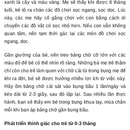
xanh lá cây và màu vàng. Mẹ sẽ thấy khi được 6 tháng
tuổi, trẻ tỏ ra chán các đồ chơi sọc ngang, sọc dọc. Lúc
này, các mẹ hãy cố gắng chơi với con bằng cách di
chuyển các đồ vật có sọc nhỏ hơn. Nếu con vẫn không
quan tâm, nên tạm thời gác lại các món đồ chơi sọc
ngang, dọc.
Gần giường của bé, nên treo bảng chữ cỡ lớn với các
màu đỏ để bé có thể nhìn rõ ràng. Những bà mẹ trẻ thậm
chí còn cho trẻ làm quen với chữ cái từ trong bụng mẹ để
khi ra đời, bé sẽ được hưởng nhiều lợi ích từ việc này.
Hãy ôm bảng chữ cái sát vào bụng bầu 1 lần/ngày và
kéo dài từ 2-3 giây, sau đó lặp lại. Sau nhiều lần thực
hành, bạn sẽ thấy em bé trong bụng khua tay, múa chân
mỗi khi bạn áp bảng chữ gần bụng bầu.
Phát triển thính giác cho trẻ từ 0-3 tháng