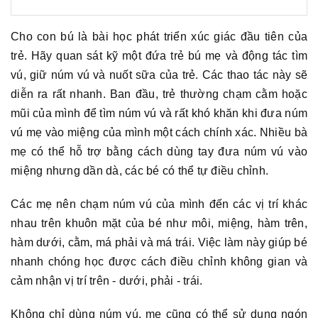
Cho con bú là bài học phát triển xúc giác đầu tiên của
trẻ. Hãy quan sát kỹ một đứa trẻ bú mẹ và động tác tìm
vú, giữ núm vú và nuốt sữa của trẻ. Các thao tác này sẽ
diễn ra rất nhanh. Ban đầu, trẻ thường chạm cằm hoặc
mũi của mình để tìm núm vú và rất khó khăn khi đưa núm
vú mẹ vào miệng của mình một cách chính xác. Nhiều bà
mẹ có thể hỗ trợ bằng cách dùng tay đưa núm vú vào
miệng nhưng dần dà, các bé có thể tự điều chỉnh.
Các mẹ nên chạm núm vú của mình đến các vị trí khác
nhau trên khuôn mặt của bé như môi, miệng, hàm trên,
hàm dưới, cằm, má phải và má trái. Việc làm này giúp bé
nhanh chóng học được cách điều chỉnh không gian và
cảm nhận vị trí trên - dưới, phải - trái.
Không chỉ dùng núm vú, mẹ cũng có thể sử dụng ngón