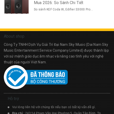
Mua 2026: So Sánh Chi Tiết
So sánh KEF Coda W, Edifier S3000 Pro...
About shop
Công Ty TNHH Dịch Vụ Giải Trí Đại Nam Sky Music (Dai Nam Sky
Music Entertainment Service Company Limited) được thành lập
với sứ mệnh giáo dục âm nhạc và nâng cao tình yêu với nghệ
thuật của người Việt Nam.
Hỗ trợ
Vui lòng liên hệ với chúng tôi nếu bạn có bất kỳ vấn đề gì.
Địa chỉ
: 242/14 Phạm Văn Hai Phường 5, Quận Tân Bình, Tp.