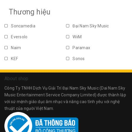
Loa Audiophile
Loa Karaoke Di Động
Thương hiệu
Combo/Set
Loa âm tường
Soncamedia
Đại Nam Sky Music
Loa ngoài trời
Loa âm trần
Eversolo
WiiM
Amply
Loa Soundbar
Naim
Paramax
Subwoofer
Phụ kiện
KEF
Sonos
Tai nghe
Loa Bluetooth
PASION
JBL
About shop
Dali
Bowers & Wilkins
Công Ty TNHH Dịch Vụ Giải Trí Đại Nam Sky Music (Dai Nam Sky
Acnos
Klipsch
Music Entertainment Service Company Limited) được thành lập
với sứ mệnh giáo dục âm nhạc và nâng cao tình yêu với nghệ
Fender
Devialet
thuật của người Việt Nam.
Vifa
Boss
Sennheiser
Libratone