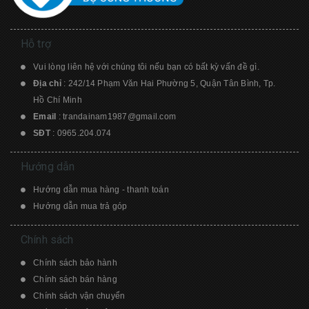
Dynaudio
Sony
Monster
Razer
Hỗ trợ
Focal
Yamaha
Vui lòng liên hệ với chúng tôi nếu bạn có bất kỳ vấn đề gì.
Atlas
Harman Kardon
Địa chỉ
: 242/14 Phạm Văn Hai Phường 5, Quận Tân Bình, Tp.
Hồ Chí Minh
Bang & Olufsen
Ultimate Ears
Email
:
trandainam1987@gmail.com
SĐT
:
0965.204.074
Bose
Marshall
Hướng dẫn
Hướng dẫn mua hàng - thanh toán
Hướng dẫn mua trả góp
Chính sách
Chính sách bảo hành
Chính sách bán hàng
Chính sách vận chuyển