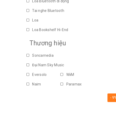
Loa Bluetooth di động
Tai nghe Bluetooth
Loa
Loa Bookshelf Hi-End
Loa Atmos
Loa Bookshelf
Thương hiệu
Loa Di Động
Soundbar
Soncamedia
Loa Audiophile
Đại Nam Sky Music
Loa Karaoke Di Động
Eversolo
WiiM
Combo/Set
Loa âm tường
Naim
Paramax
Loa ngoài trời
Loa âm trần
KEF
Sonos
Amply
Loa Soundbar
- 9
PASION
JBL
Subwoofer
Phụ kiện
Dali