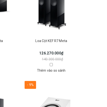
ta
Loa Cột KEF R7 Meta
126.270.000₫
140.300.000₫
Thêm vào so sánh
- 9%