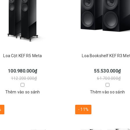
Loa Cột KEF R5 Meta
Loa Bookshelf KEF R3 Me
100.980.000₫
55.530.000₫
112.200.000₫
61.700.000₫
Thêm vào so sánh
Thêm vào so sánh
%
- 11%