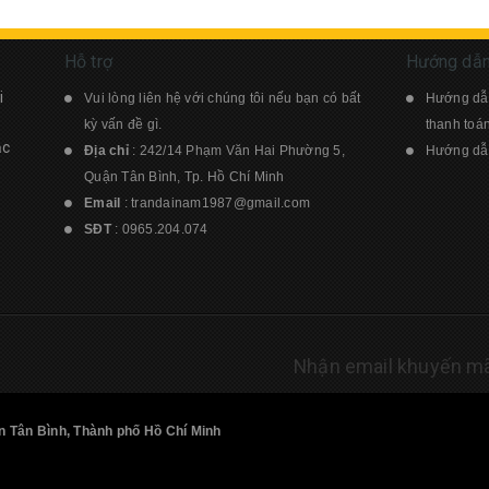
Hỗ trợ
Hướng dẫ
i
Vui lòng liên hệ với chúng tôi nếu bạn có bất
Hướng dẫ
kỳ vấn đề gì.
thanh toá
ạc
Địa chỉ
: 242/14 Phạm Văn Hai Phường 5,
Hướng dẫn
Quận Tân Bình, Tp. Hồ Chí Minh
Email
:
trandainam1987@gmail.com
SĐT
:
0965.204.074
Nhận email khuyến mã
 Tân Bình, Thành phố Hồ Chí Minh