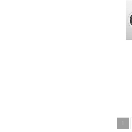
Tai nghe
Loa Bluetooth
Bowers & Wilkins
Acnos
Klipsch
Fender
Devialet
Vifa
Boss
Sennheiser
Libratone
Dynaudio
Sony
Monster
Razer
Focal
Yamaha
Atlas
Harman Kardon
Bang & Olufsen
1
Ultimate Ears
Bose