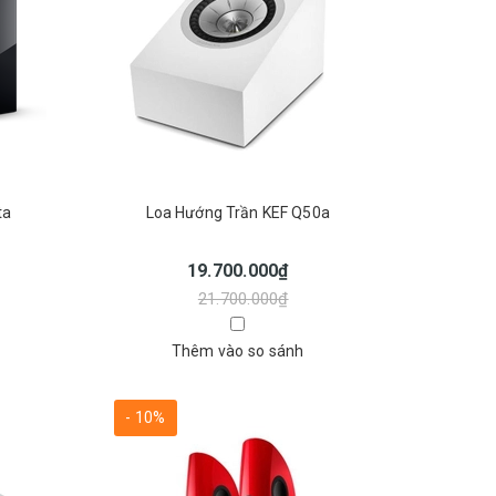
ta
Loa Hướng Trần KEF Q50a
19.700.000₫
21.700.000₫
Thêm vào so sánh
- 10%