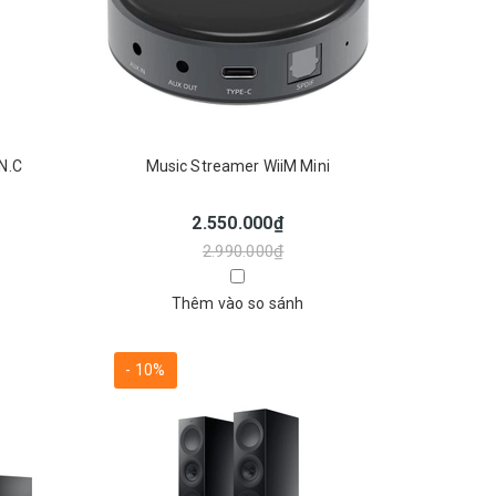
.N.C
Music Streamer WiiM Mini
2.550.000₫
2.990.000₫
Thêm vào so sánh
- 10%