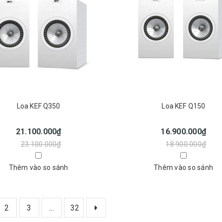
Loa KEF Q350
Loa KEF Q150
21.100.000₫
16.900.000₫
23.100.000₫
18.900.000₫
Thêm vào so sánh
Thêm vào so sánh
2
3
...
32