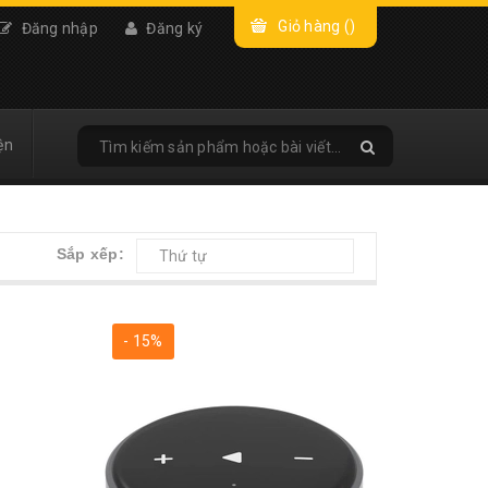
Giỏ hàng (
)
Đăng nhập
Đăng ký
ện
Sắp xếp:
Thứ tự
- 15%