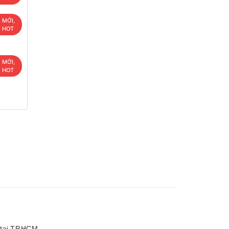
 MỚI,
U HOT
 MỚI,
U HOT
n tại TP.HCM.