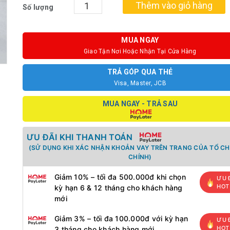
Thêm vào giỏ hàng
Số lượng
MUA NGAY
Giao Tận Nơi Hoặc Nhận Tại Cửa Hàng
TRẢ GÓP QUA THẺ
Visa, Master, JCB
MUA NGAY - TRẢ SAU
ƯU ĐÃI KHI THANH TOÁN
(SỬ DỤNG KHI XÁC NHẬN KHOẢN VAY TRÊN TRANG CỦA TỔ CH
CHÍNH)
Giảm 10% – tối đa 500.000đ khi chọn
ƯU 
HOT
kỳ hạn 6 & 12 tháng cho khách hàng
mới
Giảm 3% – tối đa 100.000đ với kỳ hạn
ƯU 
HOT
3 tháng cho khách hàng mới