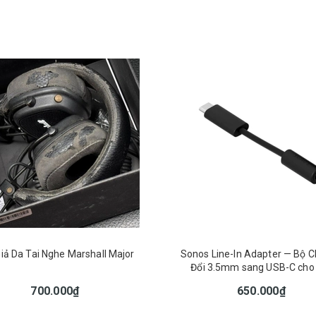
iả Da Tai Nghe Marshall Major
Sonos Line-In Adapter — Bộ 
Đổi 3.5mm sang USB-C cho
100/300 (Trắng/Đen)
700.000₫
650.000₫