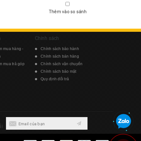
Thêm vào so sánh
n
Chính sách
n mua hàng -
Chính sách bảo hành
n
Chính sách bán hàng
 mua trả góp
Chính sách vận chuyển
Chính sách bảo mật
Quy định đổi trả
i