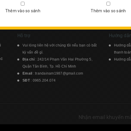
Thêm vào so sánh
Thêm vào so sánh
Hỗ trợ
Hướng dẫ
i
Vui lòng liên hệ với chúng tôi nếu bạn có bất
Hướng dẫ
kỳ vấn đề gì.
thanh toá
ạc
Địa chỉ
: 242/14 Phạm Văn Hai Phường 5,
Hướng dẫn
Quận Tân Bình, Tp. Hồ Chí Minh
Email
:
trandainam1987@gmail.com
SĐT
:
0965.204.074
Nhận email khuyến mã