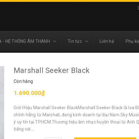
A - HỆ THỐNG ÂM THANH
Tin tức
Liên hệ
Phụ ki
Marshall Seeker Black
Còn hàng
1.690.000₫
Giới thiệu Marshall Seeker BlackMarshall Seeker Black là loa 
chính hãng từ Marshall, đang kinh doanh tại Đại Nam Sky Music
ý uy tín tại TP.HCM.Thương hiệu âm nhạc huyền thoại từ Anh Q
tiếng với...