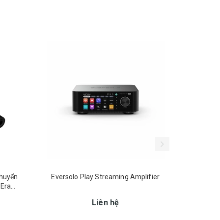
- 2%
Chuyển
Eversolo Play Streaming Amplifier
Networ
 Era
A6
Liên hệ