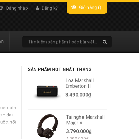
Giỏ hàng (
)
Đăng nhập
Đăng ký
ện
SẢN PHẨM HOT NHẤT THÁNG
Loa Marshall
Emberton II
3.490.000₫
Bluetooth
 – đại l
Tai nghe Marshall
uốc, nổi
Major V
3.790.000₫