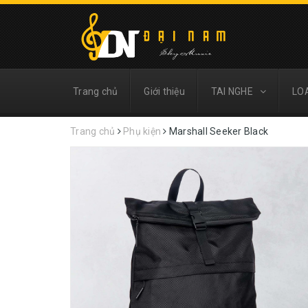
Trang chủ
Giới thiệu
TAI NGHE
LO
Trang chủ
Phụ kiện
Marshall Seeker Black