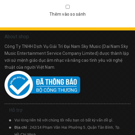
Thêm vào so sánh
About shop
Công Ty TNHH Dịch Vụ Giải Trí Đại Nam Sky Music (Dai Nam Sky
Music Entertainment Service Company Limited) được thành lập
với sứ mệnh giáo dục âm nhạc và nâng cao tình yêu với nghệ
thuật của người Việt Nam.
Hỗ trợ
Vui lòng liên hệ với chúng tôi nếu bạn có bất kỳ vấn đề gì.
Địa chỉ
: 242/14 Phạm Văn Hai Phường 5, Quận Tân Bình, Tp.
Hồ Chí Minh