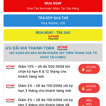
MUA NGAY
Giao Tận Nơi Hoặc Nhận Tại Cửa Hàng
TRẢ GÓP QUA THẺ
Visa, Master, JCB
MUA NGAY - TRẢ SAU
ƯU ĐÃI KHI THANH TOÁN
(SỬ DỤNG KHI XÁC NHẬN KHOẢN VAY TRÊN TRANG CỦA TỔ
CHỨC TÀI CHÍNH)
Giảm 10% – tối đa 500.000đ khi
ƯU ĐÃI
HOT
chọn kỳ hạn 6 & 12 tháng cho
khách hàng mới
Giảm 3% – tối đa 100.000đ với kỳ
ƯU ĐÃI
HOT
hạn 3 tháng cho khách hàng mới
Giảm 3% – tối đa 100.000đ với kỳ
SIÊU
MỚI,
hạn 3 tháng cho khách hàng đã