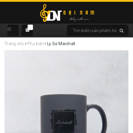
Trang chủ
Phụ kiện
Ly Sứ Marshall