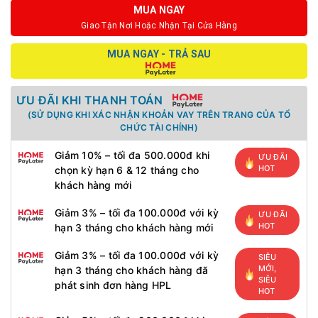
MUA NGAY
Giao Tận Nơi Hoặc Nhận Tại Cửa Hàng
MUA NGAY - TRẢ SAU
ƯU ĐÃI KHI THANH TOÁN
(SỬ DỤNG KHI XÁC NHẬN KHOẢN VAY TRÊN TRANG CỦA TỔ
CHỨC TÀI CHÍNH)
Giảm 10% – tối đa 500.000đ khi
ƯU ĐÃI
HOT
chọn kỳ hạn 6 & 12 tháng cho
khách hàng mới
Giảm 3% – tối đa 100.000đ với kỳ
ƯU ĐÃI
HOT
hạn 3 tháng cho khách hàng mới
Giảm 3% – tối đa 100.000đ với kỳ
SIÊU
MỚI,
hạn 3 tháng cho khách hàng đã
SIÊU
phát sinh đơn hàng HPL
HOT