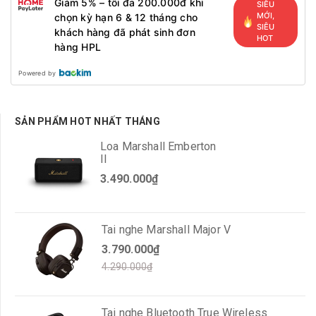
Giảm 5% – tối đa 200.000đ khi
SIÊU
MỚI,
chọn kỳ hạn 6 & 12 tháng cho
SIÊU
khách hàng đã phát sinh đơn
HOT
hàng HPL
Powered by
SẢN PHẨM HOT NHẤT THÁNG
Loa Marshall Emberton
II
3.490.000₫
Tai nghe Marshall Major V
3.790.000₫
4.290.000₫
Tai nghe Bluetooth True Wireless