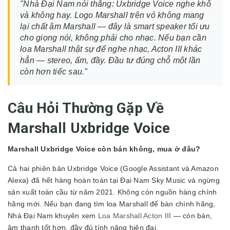
"Nhà Đại Nam nói thẳng: Uxbridge Voice nghe khô
và không hay. Logo Marshall trên vỏ không mang
lại chất âm Marshall — đây là smart speaker tối ưu
cho giọng nói, không phải cho nhạc. Nếu bạn cần
loa Marshall thật sự để nghe nhạc, Acton III khác
hẳn — stereo, ấm, đầy. Đầu tư đúng chỗ một lần
còn hơn tiếc sau."
Câu Hỏi Thường Gặp Về
Marshall Uxbridge Voice
Marshall Uxbridge Voice còn bán không, mua ở đâu?
Cả hai phiên bản Uxbridge Voice (Google Assistant và Amazon
Alexa) đã hết hàng hoàn toàn tại Đại Nam Sky Music và ngừng
sản xuất toàn cầu từ năm 2021. Không còn nguồn hàng chính
hãng mới. Nếu bạn đang tìm loa Marshall để bàn chính hãng,
Nhà Đại Nam khuyên xem
Loa Marshall Acton III
— còn bán,
âm thanh tốt hơn, đầy đủ tính năng hiện đại.