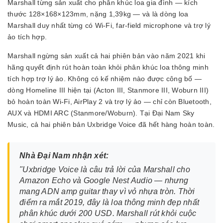
Marshall từng sản xuất cho phân khúc loa gia đình — kích
thước 128×168×123mm, nặng 1,39kg — và là dòng loa
Marshall duy nhất từng có Wi-Fi, far-field microphone và trợ lý
ảo tích hợp.
Marshall ngừng sản xuất cả hai phiên bản vào năm 2021 khi
hãng quyết định rút hoàn toàn khỏi phân khúc loa thông minh
tích hợp trợ lý ảo. Không có kế nhiệm nào được công bố —
dòng Homeline III hiện tại (Acton III, Stanmore III, Woburn III)
bỏ hoàn toàn Wi-Fi, AirPlay 2 và trợ lý ảo — chỉ còn Bluetooth,
AUX và HDMI ARC (Stanmore/Woburn). Tại Đại Nam Sky
Music, cả hai phiên bản Uxbridge Voice đã hết hàng hoàn toàn.
Nhà Đại Nam nhận xét:
"Uxbridge Voice là câu trả lời của Marshall cho
Amazon Echo và Google Nest Audio — nhưng
mang ADN amp guitar thay vì vỏ nhựa tròn. Thời
điểm ra mắt 2019, đây là loa thông minh đẹp nhất
phân khúc dưới 200 USD. Marshall rút khỏi cuộc