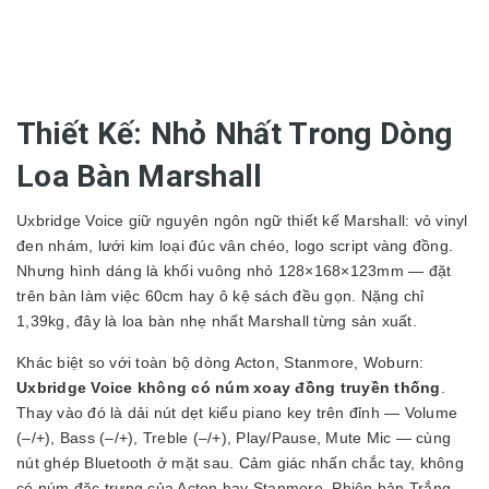
Thiết Kế: Nhỏ Nhất Trong Dòng
Loa Bàn Marshall
Uxbridge Voice giữ nguyên ngôn ngữ thiết kế Marshall: vỏ vinyl
đen nhám, lưới kim loại đúc vân chéo, logo script vàng đồng.
Nhưng hình dáng là khối vuông nhỏ 128×168×123mm — đặt
trên bàn làm việc 60cm hay ô kệ sách đều gọn. Nặng chỉ
1,39kg, đây là loa bàn nhẹ nhất Marshall từng sản xuất.
Khác biệt so với toàn bộ dòng Acton, Stanmore, Woburn:
Uxbridge Voice không có núm xoay đồng truyền thống
.
Thay vào đó là dải nút dẹt kiểu piano key trên đỉnh — Volume
(–/+), Bass (–/+), Treble (–/+), Play/Pause, Mute Mic — cùng
nút ghép Bluetooth ở mặt sau. Cảm giác nhấn chắc tay, không
có núm đặc trưng của Acton hay Stanmore. Phiên bản Trắng