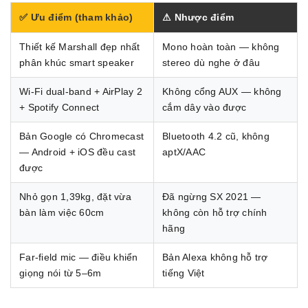
✅ Ưu điểm (tham khảo)
⚠ Nhược điểm
Thiết kế Marshall đẹp nhất
Mono hoàn toàn — không
phân khúc smart speaker
stereo dù nghe ở đâu
Wi-Fi dual-band + AirPlay 2
Không cổng AUX — không
+ Spotify Connect
cắm dây vào được
Bản Google có Chromecast
Bluetooth 4.2 cũ, không
— Android + iOS đều cast
aptX/AAC
được
Nhỏ gọn 1,39kg, đặt vừa
Đã ngừng SX 2021 —
bàn làm việc 60cm
không còn hỗ trợ chính
hãng
Far-field mic — điều khiển
Bản Alexa không hỗ trợ
giọng nói từ 5–6m
tiếng Việt