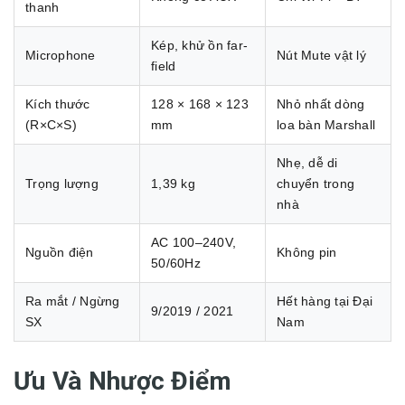
thanh
Kép, khử ồn far-
Microphone
Nút Mute vật lý
field
Kích thước
128 × 168 × 123
Nhỏ nhất dòng
(R×C×S)
mm
loa bàn Marshall
Nhẹ, dễ di
Trọng lượng
1,39 kg
chuyển trong
nhà
AC 100–240V,
Nguồn điện
Không pin
50/60Hz
Ra mắt / Ngừng
Hết hàng tại Đại
9/2019 / 2021
SX
Nam
Ưu Và Nhược Điểm