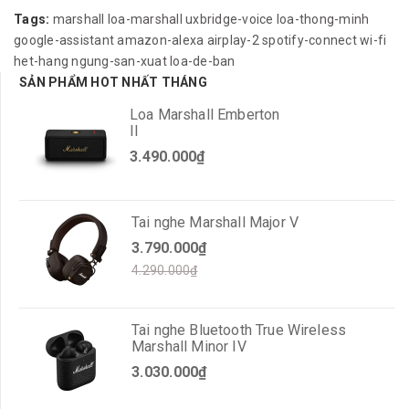
Tags:
marshall
loa-marshall
uxbridge-voice
loa-thong-minh
google-assistant
amazon-alexa
airplay-2
spotify-connect
wi-fi
het-hang
ngung-san-xuat
loa-de-ban
SẢN PHẨM HOT NHẤT THÁNG
Loa Marshall Emberton
II
3.490.000₫
Tai nghe Marshall Major V
3.790.000₫
4.290.000₫
Tai nghe Bluetooth True Wireless
Marshall Minor IV
3.030.000₫