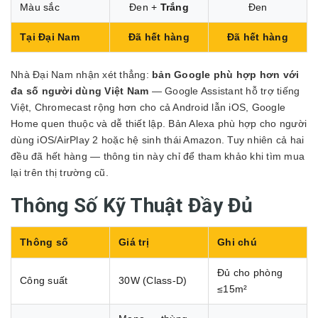
Màu sắc
Đen +
Trắng
Đen
Tại Đại Nam
Đã hết hàng
Đã hết hàng
Nhà Đại Nam nhận xét thẳng:
bản Google phù hợp hơn với
đa số người dùng Việt Nam
— Google Assistant hỗ trợ tiếng
Việt, Chromecast rộng hơn cho cả Android lẫn iOS, Google
Home quen thuộc và dễ thiết lập. Bản Alexa phù hợp cho người
dùng iOS/AirPlay 2 hoặc hệ sinh thái Amazon. Tuy nhiên cả hai
đều đã hết hàng — thông tin này chỉ để tham khảo khi tìm mua
lại trên thị trường cũ.
Thông Số Kỹ Thuật Đầy Đủ
Thông số
Giá trị
Ghi chú
Đủ cho phòng
Công suất
30W (Class-D)
≤15m²