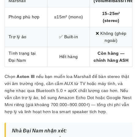
Marshall
(Volume/Bass/Treble
15–25m²
Phòng phù hợp
≤15m² (mono)
(stereo)
❌ Không (ghép
Trợ lý ảo
✅ Built-in
ngoài)
Tình trạng tại
Còn hàng —
Hết hàng
Đại Nam
chính hãng ASH
Chọn
Acton III
nếu bạn muốn loa Marshall để bàn stereo thật
với âm trường rộng, cần cắm AUX từ TV hoặc máy tính, và
nghe nhạc qua Bluetooth 5.0 + aptX chất lượng cao hơn. Nếu
vẫn cần trợ lý ảo, bổ sung Amazon Echo Dot hoặc Google Nest
Mini riêng (giá khoảng 700.000–900.000₫) — tổng chi phí vẫn
hợp lý và linh hoạt hơn loa smart speaker tích hợp.
Nhà Đại Nam nhận xét: