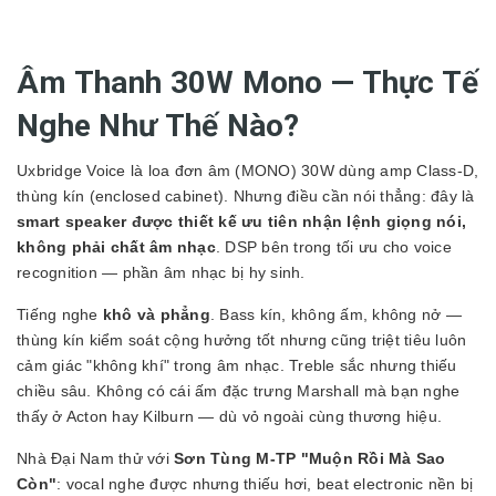
Âm Thanh 30W Mono — Thực Tế
Nghe Như Thế Nào?
Uxbridge Voice là loa đơn âm (MONO) 30W dùng amp Class-D,
thùng kín (enclosed cabinet). Nhưng điều cần nói thẳng: đây là
smart speaker được thiết kế ưu tiên nhận lệnh giọng nói,
không phải chất âm nhạc
. DSP bên trong tối ưu cho voice
recognition — phần âm nhạc bị hy sinh.
Tiếng nghe
khô và phẳng
. Bass kín, không ấm, không nở —
thùng kín kiểm soát cộng hưởng tốt nhưng cũng triệt tiêu luôn
cảm giác "không khí" trong âm nhạc. Treble sắc nhưng thiếu
chiều sâu. Không có cái ấm đặc trưng Marshall mà bạn nghe
thấy ở Acton hay Kilburn — dù vỏ ngoài cùng thương hiệu.
Nhà Đại Nam thử với
Sơn Tùng M-TP "Muộn Rồi Mà Sao
Còn"
: vocal nghe được nhưng thiếu hơi, beat electronic nền bị