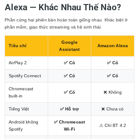
Alexa — Khác Nhau Thế Nào?
Phần cứng hai phiên bản hoàn toàn giống nhau. Khác biệt ở
phần mềm, giao thức streaming và hệ sinh thái.
Google
Tiêu chí
Amazon Alexa
Assistant
AirPlay 2
✅ Có
✅ Có
Spotify Connect
✅ Có
✅ Có
Chromecast
✅ Có
❌ Không
built-in
Tiếng Việt
✅ Hỗ trợ
❌ Chưa có
Android không
✅ Chromecast
⚠ Chỉ BT 4.2
Spotify
Wi-Fi