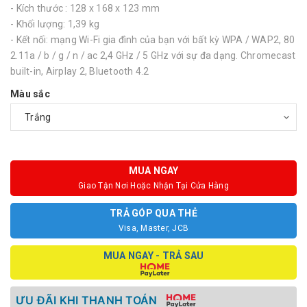
- Kích thước : 128 x 168 x 123 mm
- Khối lượng: 1,39 kg
- Kết nối: mạng Wi-Fi gia đình của bạn với bất kỳ WPA / WAP2, 80
2.11a / b / g / n / ac 2,4 GHz / 5 GHz với sự đa dạng. Chromecast
built-in, Airplay 2, Bluetooth 4.2
Màu sắc
MUA NGAY
Giao Tận Nơi Hoặc Nhận Tại Cửa Hàng
TRẢ GÓP QUA THẺ
Visa, Master, JCB
MUA NGAY - TRẢ SAU
ƯU ĐÃI KHI THANH TOÁN