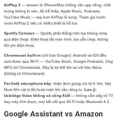
AirPlay 2
— stream từ iPhone/Mac không cần app riêng, chất
lượng không bị nén, độ trễ thấp. Apple Music, Podcasts,
YouTube Music — tap icon AirPlay là xong. Tham gia multi-
room AirPlay 2 nếu có nhiều thiết bị hỗ trợ.
Spotify Connect
— Spotify phát thẳng trên loa không relay
qua điện thoại. Điện thoại tắt màn hình, loa vẫn chạy, không
tốn pin điện thoại.
Chromecast built-in
(chỉ bản Google): Android và iOS đều
cast được qua Wi-Fi — YouTube Music, Google Podcasts, Zing
MP3 với Chromecast. Đây là lợi thế lớn so với bản Alexa
(không có Chromecast).
Far-field microphone kép
: nhận lệnh giọng nói từ 5–6m. Nút
Mute Mic vật lý tắt hoàn toàn khi cần riêng tư.
Lưu ý:
Uxbridge Voice không có cổng AUX
— không cắm dây từ TV
hay máy tính được, mọi kết nối qua Wi-Fi hoặc Bluetooth 4.2.
Google Assistant vs Amazon