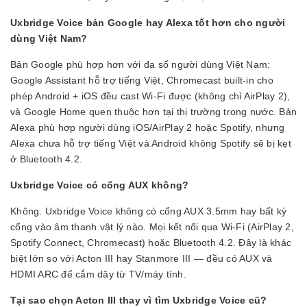
Uxbridge Voice bản Google hay Alexa tốt hơn cho người
dùng Việt Nam?
Bản Google phù hợp hơn với đa số người dùng Việt Nam:
Google Assistant hỗ trợ tiếng Việt, Chromecast built-in cho
phép Android + iOS đều cast Wi-Fi được (không chỉ AirPlay 2),
và Google Home quen thuộc hơn tại thị trường trong nước. Bản
Alexa phù hợp người dùng iOS/AirPlay 2 hoặc Spotify, nhưng
Alexa chưa hỗ trợ tiếng Việt và Android không Spotify sẽ bị kẹt
ở Bluetooth 4.2.
Uxbridge Voice có cổng AUX không?
Không. Uxbridge Voice không có cổng AUX 3.5mm hay bất kỳ
cổng vào âm thanh vật lý nào. Mọi kết nối qua Wi-Fi (AirPlay 2,
Spotify Connect, Chromecast) hoặc Bluetooth 4.2. Đây là khác
biệt lớn so với Acton III hay Stanmore III — đều có AUX và
HDMI ARC để cắm dây từ TV/máy tính.
Tại sao chọn Acton III thay vì tìm Uxbridge Voice cũ?