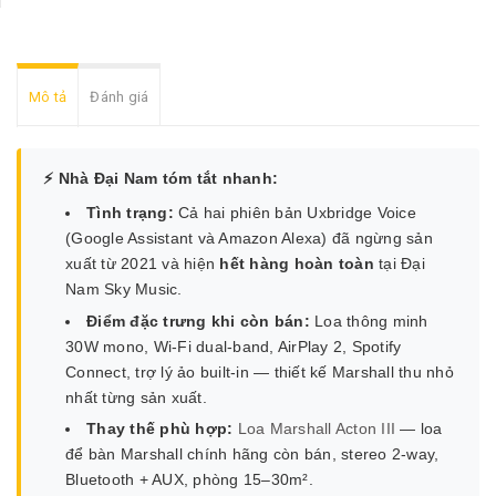
Mô tả
Đánh giá
⚡ Nhà Đại Nam tóm tắt nhanh:
Tình trạng:
Cả hai phiên bản Uxbridge Voice
(Google Assistant và Amazon Alexa) đã ngừng sản
xuất từ 2021 và hiện
hết hàng hoàn toàn
tại Đại
Nam Sky Music.
Điểm đặc trưng khi còn bán:
Loa thông minh
30W mono, Wi-Fi dual-band, AirPlay 2, Spotify
Connect, trợ lý ảo built-in — thiết kế Marshall thu nhỏ
nhất từng sản xuất.
Thay thế phù hợp:
Loa Marshall Acton III
— loa
để bàn Marshall chính hãng còn bán, stereo 2-way,
Bluetooth + AUX, phòng 15–30m².