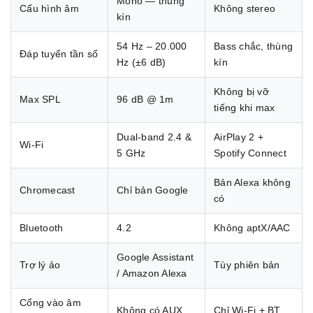
Mono — thùng
Cấu hình âm
Không stereo
kín
54 Hz – 20.000
Bass chắc, thùng
Đáp tuyến tần số
Hz (±6 dB)
kín
Không bị vỡ
Max SPL
96 dB @ 1m
tiếng khi max
Dual-band 2.4 &
AirPlay 2 +
Wi-Fi
5 GHz
Spotify Connect
Bản Alexa không
Chromecast
Chỉ bản Google
có
Bluetooth
4.2
Không aptX/AAC
Google Assistant
Trợ lý ảo
Tùy phiên bản
/ Amazon Alexa
Cổng vào âm
Không có AUX
Chỉ Wi-Fi + BT