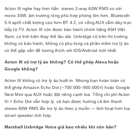
Acton III nghe hay hơn hẳn: stereo 2-way 60W RMS so với
mono 30W, âm trường rộng phù hợp phòng lớn hơn, Bluetooth
5.0 aptX chất lượng cao hơn BT 4.2, có cổng AUX cắm dây trực
tiếp từ TV. Acton III còn được bảo hành chính hãng ASH Việt
Nam, có linh kiện thay thế lâu dài. Uxbridge cũ trên thị trường
không có bảo hành, không có phụ tùng và phần mềm trợ lý ảo
có thể gặp vấn đề tương thích với iOS/Android mới nhất.
Acton III có trợ lý ảo không? Có thể ghép Alexa hoặc
Google không?
Acton III không có trợ lý ảo built-in. Nhưng bạn hoàn toàn có
thể ghép Amazon Echo Dot (~700.000–900.000₫) hoặc Google
Nest Mini qua AUX hoặc đặt riêng cạnh loa. Tổng chi phí Acton
III + Echo Dot vẫn hợp lý, và bạn được hưởng cả âm thanh
stereo 60W RMS lẫn trợ lý ảo theo ý muốn — linh hoạt hơn loa
smart speaker tích hợp.
Marshall Uxbridge Voice giá bao nhiêu khi còn bán?