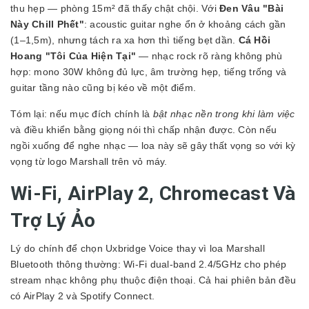
thu hẹp — phòng 15m² đã thấy chật chội. Với
Đen Vâu "Bài
Này Chill Phết"
: acoustic guitar nghe ổn ở khoảng cách gần
(1–1,5m), nhưng tách ra xa hơn thì tiếng bẹt dần.
Cá Hồi
Hoang "Tôi Của Hiện Tại"
— nhạc rock rõ ràng không phù
hợp: mono 30W không đủ lực, âm trường hẹp, tiếng trống và
guitar tầng nào cũng bị kéo về một điểm.
Tóm lại: nếu mục đích chính là
bật nhạc nền trong khi làm việc
và điều khiển bằng giọng nói thì chấp nhận được. Còn nếu
ngồi xuống để nghe nhạc — loa này sẽ gây thất vọng so với kỳ
vọng từ logo Marshall trên vỏ máy.
Wi-Fi, AirPlay 2, Chromecast Và
Trợ Lý Ảo
Lý do chính để chọn Uxbridge Voice thay vì loa Marshall
Bluetooth thông thường: Wi-Fi dual-band 2.4/5GHz cho phép
stream nhạc không phụ thuộc điện thoại. Cả hai phiên bản đều
có AirPlay 2 và Spotify Connect.