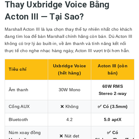
Thay Uxbridge Voice Bằng
Acton III — Tại Sao?
Marshall Acton III là lựa chọn thay thế tự nhiên nhất cho khách
đang tìm loa để bàn Marshall chính hãng còn bán. Dù Acton III
không có trợ lý ảo built-in, về âm thanh và tính năng kết nối
thực tế cho nghe nhạc hàng ngày, Acton III vượt trội hơn hẳn.
Uxbridge Voice
Acton III (còn
Tiêu chí
(hết hàng)
bán)
60W RMS
Âm thanh
30W Mono
Stereo 2-way
Cổng AUX
❌ Không
✅ Có (3.5mm)
Bluetooth
4.2
5.0 aptX
Núm xoay đồng
✅ Có
❌ Nút dẹt