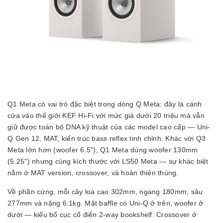
Q1 Meta có vai trò đặc biệt trong dòng Q Meta: đây là cánh
cửa vào thế giới KEF Hi-Fi với mức giá dưới 20 triệu mà vẫn
giữ được toàn bộ DNA kỹ thuật của các model cao cấp — Uni-
Q Gen 12, MAT, kiến trúc bass reflex tinh chỉnh. Khác với Q3
Meta lớn hơn (woofer 6.5"), Q1 Meta dùng woofer 130mm
(5.25") nhưng cùng kích thước với LS50 Meta — sự khác biệt
nằm ở MAT version, crossover, và hoàn thiện thùng.
Về phần cứng, mỗi cây loa cao 302mm, ngang 180mm, sâu
277mm và nặng 6.1kg. Mặt baffle có Uni-Q ở trên, woofer ở
dưới — kiểu bố cục cổ điển 2-way bookshelf. Crossover ở