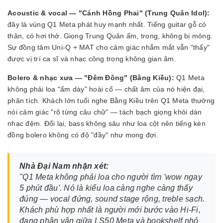
Acoustic & vocal — "Cánh Hồng Phai" (Trung Quân Idol):
đây là vùng Q1 Meta phát huy mạnh nhất. Tiếng guitar gỗ có
thân, có hơi thở. Giọng Trung Quân ấm, trong, không bị mỏng.
Sự đồng tâm Uni-Q + MAT cho cảm giác nhắm mắt vẫn "thấy"
được vị trí ca sĩ và nhạc công trong không gian âm.
Bolero & nhạc xưa — "Đêm Đông" (Bằng Kiều):
Q1 Meta
không phải loa "ấm dày" hoài cổ — chất âm của nó hiện đại,
phân tích. Khách lớn tuổi nghe Bằng Kiều trên Q1 Meta thường
nói cảm giác "rõ từng câu chữ" — tách bạch giọng khỏi dàn
nhạc đệm. Đổi lại, bass không sâu như loa cột nên tiếng kèn
đồng bolero không có độ "đầy" như mong đợi.
Nhà Đại Nam nhận xét:
"Q1 Meta không phải loa cho người tìm 'wow ngay
5 phút đầu'. Nó là kiểu loa càng nghe càng thấy
đúng — vocal đứng, sound stage rộng, treble sạch.
Khách phù hợp nhất là người mới bước vào Hi-Fi,
đang phân vân giữa LS50 Meta và bookshelf nhỏ