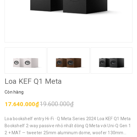
Loa KEF Q1 Meta
Còn hàng
19.600.000₫
17.640.000₫
Loa bookshelf entry Hi-Fi · Q Meta Series 2024 Loa KEF Q1 Meta
Bookshelf 2-way passive nhỏ nhất dòng Q Meta với Uni-Q Gen 1
2 + MAT — tweeter 25mm aluminum dome, woofer 130mm...