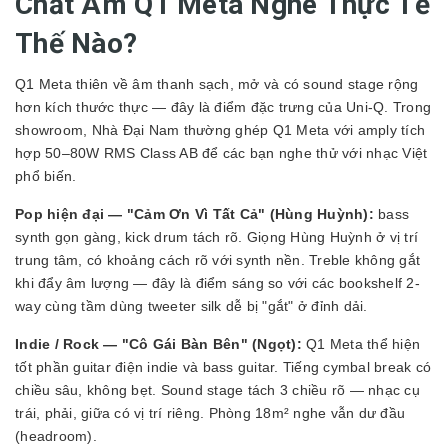
Chất Âm Q1 Meta Nghe Thực Tế
Thế Nào?
Q1 Meta thiên về âm thanh sạch, mở và có sound stage rộng
hơn kích thước thực — đây là điểm đặc trưng của Uni-Q. Trong
showroom, Nhà Đại Nam thường ghép Q1 Meta với amply tích
hợp 50–80W RMS Class AB để các bạn nghe thử với nhạc Việt
phổ biến.
Pop hiện đại — "Cảm Ơn Vì Tất Cả" (Hùng Huỳnh):
bass
synth gọn gàng, kick drum tách rõ. Giọng Hùng Huỳnh ở vị trí
trung tâm, có khoảng cách rõ với synth nền. Treble không gắt
khi đẩy âm lượng — đây là điểm sáng so với các bookshelf 2-
way cùng tầm dùng tweeter silk dễ bị "gắt" ở đỉnh dải.
Indie / Rock — "Cô Gái Bàn Bên" (Ngọt):
Q1 Meta thể hiện
tốt phần guitar điện indie và bass guitar. Tiếng cymbal break có
chiều sâu, không bẹt. Sound stage tách 3 chiều rõ — nhạc cụ
trái, phải, giữa có vị trí riêng. Phòng 18m² nghe vẫn dư đầu
(headroom).