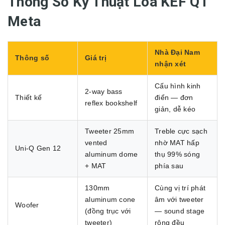
Thông Số Kỹ Thuật Loa KEF Q1
Meta
Nhà Đại Nam
Thông số
Giá trị
nhận xét
Cấu hình kinh
2-way bass
Thiết kế
điển — đơn
reflex bookshelf
giản, dễ kéo
Tweeter 25mm
Treble cực sạch
vented
nhờ MAT hấp
Uni-Q Gen 12
aluminum dome
thụ 99% sóng
+ MAT
phía sau
130mm
Cùng vị trí phát
aluminum cone
âm với tweeter
Woofer
(đồng trục với
— sound stage
tweeter)
rộng đều