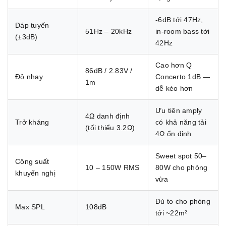
-6dB tới 47Hz,
Đáp tuyến
51Hz – 20kHz
in-room bass tới
(±3dB)
42Hz
Cao hơn Q
86dB / 2.83V /
Độ nhạy
Concerto 1dB —
1m
dễ kéo hơn
Ưu tiên amply
4Ω danh định
Trở kháng
có khả năng tải
(tối thiểu 3.2Ω)
4Ω ổn định
Sweet spot 50–
Công suất
10 – 150W RMS
80W cho phòng
khuyến nghị
vừa
Đủ to cho phòng
Max SPL
108dB
tới ~22m²