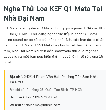
Nghe Thử Loa KEF Q1 Meta Tại
Nhà Đại Nam
Q1 Meta là entry-level Q Meta nhưng giữ nguyên DNA của KEF
— Uni-Q + MAT. Thứ đáng nghe trực tiếp là cách Q1 Meta
dựng sound stage rộng dù thùng nhỏ. Nếu các bạn đang phân
vân giữa Q1 Meta, LS50 Meta hay bookshelf hãng khác cùng
tầm, Nhà Đại Nam khuyên đến showroom thử qua một bản
acoustic và một bản pop hiện đại — quyết định sẽ rõ trong 15
phút.
Địa chỉ:
242/14 Phạm Văn Hai, Phường Tân Sơn Nhất,
TP HCM
Địa chỉ cũ: Phường 05, Quận Tân Bình, TP HCM
Hotline / Zalo:
0965 204 074
Website:
dainamskymusic.com