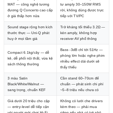
MAT — công nghệ tương
tư amply 30–150W RMS
đương Q Concerto cao cấp
rời, không dùng được trực
ở giá thấp hơn nửa
tiếp với TV/PC
Sound stage rộng hơn kích
Trở kháng tối thiểu 3.2Ω —
thước thực — Uni-Q phát
kén amply, không hợp
huy ở mọi tầm giá
receiver AV phổ thông
Bass -3dB chỉ tới 51Hz —
Compact 6.1kg/cây — dễ
phòng lớn hoặc nghe phim
kê, dễ phối nội thất, vừa kệ
nhiều effect dải dưới sẽ
sách thông thường
thấy thiếu
3 màu Satin
Cần stand 60–70cm để
Black/White/Walnut —
chuẩn — phát sinh chi phí
sang trọng, chuẩn KEF
~5–8 triệu nếu chưa có
Giá dưới 20 triệu cho cặp
Không có lưới che drivers
— entry-level dễ tiếp cận
kèm theo — phải mua
với người mới chơi Hi-Fi
riêng nếu nhà có trẻ nhỏ