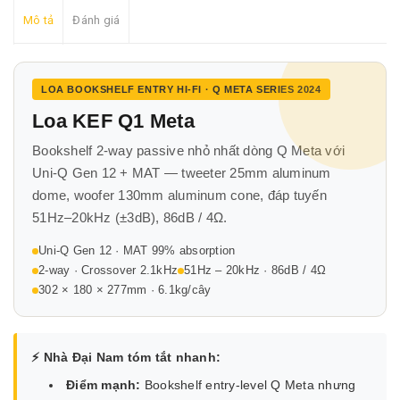
Mô tả
Đánh giá
LOA BOOKSHELF ENTRY HI-FI · Q META SERIES 2024
Loa KEF
Q1 Meta
Bookshelf 2-way passive nhỏ nhất dòng Q Meta với
Uni-Q Gen 12 + MAT — tweeter 25mm aluminum
dome, woofer 130mm aluminum cone, đáp tuyến
51Hz–20kHz (±3dB), 86dB / 4Ω.
Uni-Q Gen 12 · MAT 99% absorption
2-way · Crossover 2.1kHz
51Hz – 20kHz · 86dB / 4Ω
302 × 180 × 277mm · 6.1kg/cây
⚡ Nhà Đại Nam tóm tắt nhanh:
Điểm mạnh:
Bookshelf entry-level Q Meta nhưng