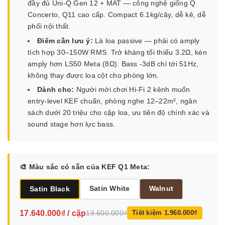
đầy đủ Uni-Q Gen 12 + MAT — công nghệ giống Q
Concerto, Q11 cao cấp. Compact 6.1kg/cây, dễ kê, dễ
phối nội thất.
Điểm cần lưu ý:
Là loa passive — phải có amply
tích hợp 30–150W RMS. Trở kháng tối thiểu 3.2Ω, kén
amply hơn LS50 Meta (8Ω). Bass -3dB chỉ tới 51Hz,
không thay được loa cột cho phòng lớn.
Dành cho:
Người mới chơi Hi-Fi 2 kênh muốn
entry-level KEF chuẩn, phòng nghe 12–22m², ngân
sách dưới 20 triệu cho cặp loa, ưu tiên độ chính xác và
sound stage hơn lực bass.
🎨 Màu sắc có sẵn của KEF Q1 Meta:
Satin White
Walnut
Satin Black
17.640.000₫ / cặp
19.600.000₫
Tiết kiệm 1.960.000₫