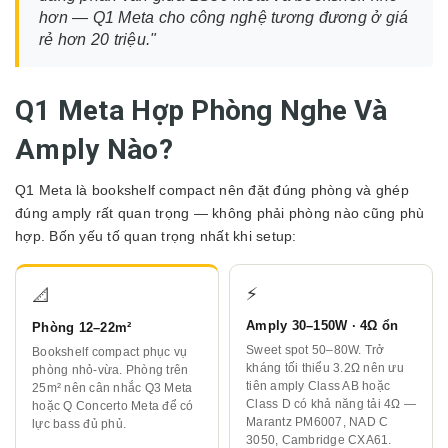
hơn — Q1 Meta cho công nghệ tương đương ở giá
rẻ hơn 20 triệu."
Q1 Meta Hợp Phòng Nghe Và
Amply Nào?
Q1 Meta là bookshelf compact nên đặt đúng phòng và ghép
đúng amply rất quan trọng — không phải phòng nào cũng phù
hợp. Bốn yếu tố quan trọng nhất khi setup:
⚡
📐
Amply 30–150W · 4Ω ổn
Phòng 12–22m²
Sweet spot 50–80W. Trở
Bookshelf compact phục vụ
kháng tối thiểu 3.2Ω nên ưu
phòng nhỏ-vừa. Phòng trên
tiên amply Class AB hoặc
25m² nên cân nhắc Q3 Meta
Class D có khả năng tải 4Ω —
hoặc Q Concerto Meta để có
Marantz PM6007, NAD C
lực bass đủ phủ.
3050, Cambridge CXA61.