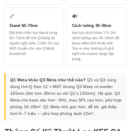
📏
🔊
Stand 60–70cm
Cách tường 30–50cm
Đặt trên chân loa stand cứng
Hai loa cách nhau 1.5–2m,
60–70cm để Uni-Q đúng tai
cách tường sau 30–50cm để
người ngồi sofa. Chân S3 của
bass reflex thở thoải mái.
KEF chuẩn cho mọi Q Meta
Toe-in nhẹ hướng về ghế
bookshelf.
ngồi cho sound stage tập
trung.
Q1 Meta khác Q3 Meta như thế nào?
Q1 và Q3 cùng
dùng Uni-Q Gen 12 + MAT nhưng Q3 Meta có woofer
165mm (lớn hơn 30mm so với Q1's 130mm). Hệ quả: Q3
Meta cho bass sâu hơn ~5Hz, max SPL cao hơn, phù hợp
phòng 18–28m². Q1 Meta nhỏ gọn hơn, dễ kê, giá thấp
hơn 5–7 triệu — phù hợp phòng dưới 22m².