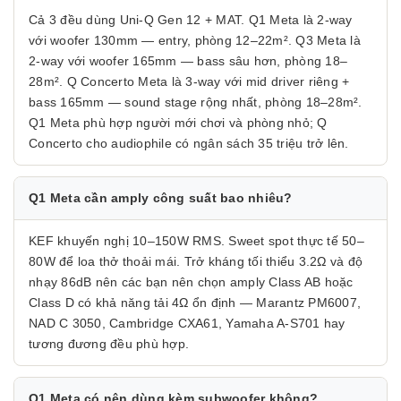
Cả 3 đều dùng Uni-Q Gen 12 + MAT. Q1 Meta là 2-way
với woofer 130mm — entry, phòng 12–22m². Q3 Meta là
2-way với woofer 165mm — bass sâu hơn, phòng 18–
28m². Q Concerto Meta là 3-way với mid driver riêng +
bass 165mm — sound stage rộng nhất, phòng 18–28m².
Q1 Meta phù hợp người mới chơi và phòng nhỏ; Q
Concerto cho audiophile có ngân sách 35 triệu trở lên.
Q1 Meta cần amply công suất bao nhiêu?
KEF khuyến nghị 10–150W RMS. Sweet spot thực tế 50–
80W để loa thở thoải mái. Trở kháng tối thiểu 3.2Ω và độ
nhạy 86dB nên các bạn nên chọn amply Class AB hoặc
Class D có khả năng tải 4Ω ổn định — Marantz PM6007,
NAD C 3050, Cambridge CXA61, Yamaha A-S701 hay
tương đương đều phù hợp.
Q1 Meta có nên dùng kèm subwoofer không?