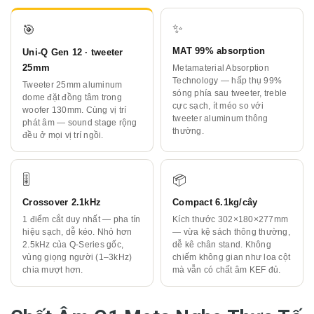
✨
🎯
MAT 99% absorption
Uni-Q Gen 12 · tweeter
25mm
Metamaterial Absorption
Technology — hấp thụ 99%
Tweeter 25mm aluminum
sóng phía sau tweeter, treble
dome đặt đồng tâm trong
cực sạch, ít méo so với
woofer 130mm. Cùng vị trí
tweeter aluminum thông
phát âm — sound stage rộng
thường.
đều ở mọi vị trí ngồi.
🎚️
📦
Crossover 2.1kHz
Compact 6.1kg/cây
1 điểm cắt duy nhất — pha tín
Kích thước 302×180×277mm
hiệu sạch, dễ kéo. Nhỏ hơn
— vừa kệ sách thông thường,
2.5kHz của Q-Series gốc,
dễ kê chân stand. Không
vùng giọng người (1–3kHz)
chiếm không gian như loa cột
chia mượt hơn.
mà vẫn có chất âm KEF đủ.