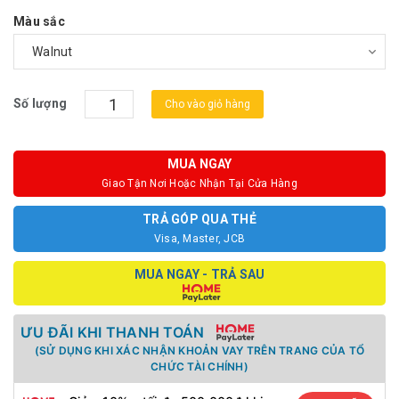
Màu sắc
Số lượng
Cho vào giỏ hàng
MUA NGAY
Giao Tận Nơi Hoặc Nhận Tại Cửa Hàng
TRẢ GÓP QUA THẺ
Visa, Master, JCB
MUA NGAY - TRẢ SAU
ƯU ĐÃI KHI THANH TOÁN
(SỬ DỤNG KHI XÁC NHẬN KHOẢN VAY TRÊN TRANG CỦA TỔ
CHỨC TÀI CHÍNH)