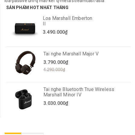
loa-passive
uni-q
mat-kef
q-meta
streamcast-asia
SẢN PHẨM HOT NHẤT THÁNG
Loa Marshall Emberton
II
3.490.000₫
Tai nghe Marshall Major V
3.790.000₫
4.290.000₫
Tai nghe Bluetooth True Wireless
Marshall Minor IV
3.030.000₫