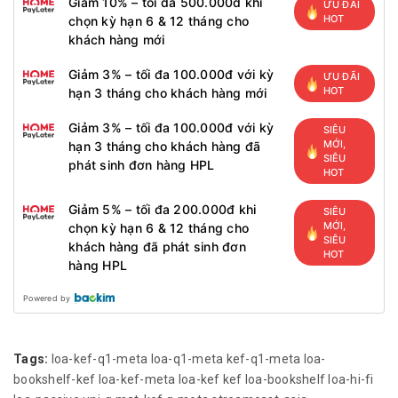
Giảm 10% – tối đa 500.000đ khi
ƯU ĐÃI
HOT
chọn kỳ hạn 6 & 12 tháng cho
khách hàng mới
Giảm 3% – tối đa 100.000đ với kỳ
ƯU ĐÃI
HOT
hạn 3 tháng cho khách hàng mới
Giảm 3% – tối đa 100.000đ với kỳ
SIÊU
MỚI,
hạn 3 tháng cho khách hàng đã
SIÊU
phát sinh đơn hàng HPL
HOT
Giảm 5% – tối đa 200.000đ khi
SIÊU
MỚI,
chọn kỳ hạn 6 & 12 tháng cho
SIÊU
khách hàng đã phát sinh đơn
HOT
hàng HPL
Powered by
Tags:
loa-kef-q1-meta
loa-q1-meta
kef-q1-meta
loa-
bookshelf-kef
loa-kef-meta
loa-kef
kef
loa-bookshelf
loa-hi-fi