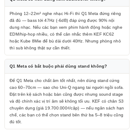
Phòng 12–22m² nghe nhạc Hi-Fi thì Q1 Meta đứng riêng
đã đủ — bass tới 47Hz (-6dB) đáp ứng được 90% nội
dung nhạc. Nếu các bạn xem phim hành động hoặc nghe
EDM/hip-hop nhiều, có thể cân nhắc thêm KEF KC62
hoặc Kube 8Mie để bù dải dưới 40Hz. Nhưng phòng nhỏ
thì sub không thật sự cần thiết.
Q1 Meta có bắt buộc phải dùng stand không?
Để Q1 Meta cho chất âm tốt nhất, nên dùng stand cứng
cao 60–70cm — sao cho Uni-Q ngang tai người ngồi sofa.
Đặt trên kệ sách hoặc bàn cũng được nhưng sound stage
và độ chính xác vị trí âm sẽ không tối ưu. KEF có chân S3
chuyên dụng (giá 19.700.000₫/cặp) — nếu ngân sách hạn
chế, các bạn có thể chọn stand bên thứ ba 5–8 triệu cũng
đủ tốt.