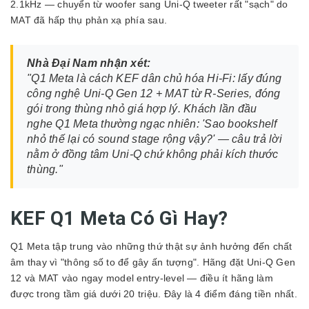
2.1kHz — chuyển từ woofer sang Uni-Q tweeter rất "sạch" do
MAT đã hấp thụ phản xạ phía sau.
Nhà Đại Nam nhận xét:
"Q1 Meta là cách KEF dân chủ hóa Hi-Fi: lấy đúng
công nghệ Uni-Q Gen 12 + MAT từ R-Series, đóng
gói trong thùng nhỏ giá hợp lý. Khách lần đầu
nghe Q1 Meta thường ngạc nhiên: 'Sao bookshelf
nhỏ thế lại có sound stage rộng vậy?' — câu trả lời
nằm ở đồng tâm Uni-Q chứ không phải kích thước
thùng."
KEF Q1 Meta Có Gì Hay?
Q1 Meta tập trung vào những thứ thật sự ảnh hưởng đến chất
âm thay vì "thông số to để gây ấn tượng". Hãng đặt Uni-Q Gen
12 và MAT vào ngay model entry-level — điều ít hãng làm
được trong tầm giá dưới 20 triệu. Đây là 4 điểm đáng tiền nhất.