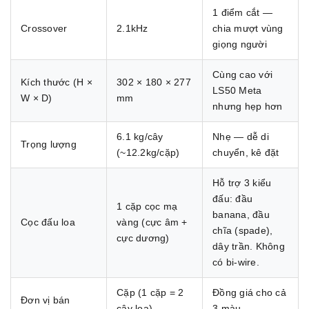
1 điểm cắt —
Crossover
2.1kHz
chia mượt vùng
giọng người
Cùng cao với
Kích thước (H ×
302 × 180 × 277
LS50 Meta
W × D)
mm
nhưng hẹp hơn
6.1 kg/cây
Nhẹ — dễ di
Trọng lượng
(~12.2kg/cặp)
chuyển, kê đặt
Hỗ trợ 3 kiểu
đấu: đầu
1 cặp cọc mạ
banana, đầu
Cọc đấu loa
vàng (cực âm +
chĩa (spade),
cực dương)
dây trần. Không
có bi-wire.
Cặp (1 cặp = 2
Đồng giá cho cả
Đơn vị bán
cây loa)
3 màu