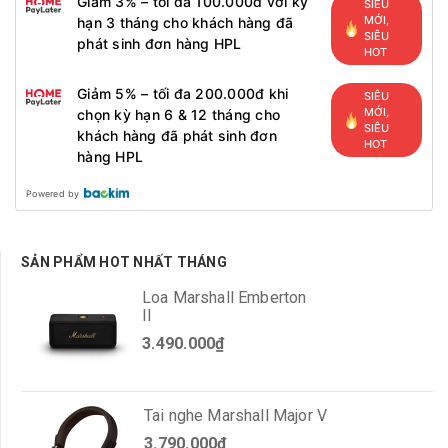
Giảm 3% – tối đa 100.000đ với kỳ
SIÊU
MỚI,
hạn 3 tháng cho khách hàng đã
SIÊU
phát sinh đơn hàng HPL
HOT
Giảm 5% – tối đa 200.000đ khi
SIÊU
MỚI,
chọn kỳ hạn 6 & 12 tháng cho
SIÊU
khách hàng đã phát sinh đơn
HOT
hàng HPL
Powered by
SẢN PHẨM HOT NHẤT THÁNG
Loa Marshall Emberton
II
3.490.000₫
Tai nghe Marshall Major V
3.790.000₫