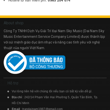
Hotline tư vấn miễn phí:
0965 204 074
About shop
Công Ty TNHH Dịch Vụ Giải Trí Đại Nam Sky Music (Dai Nam Sky
Music Entertainment Service Company Limited) được thành lập
với sứ mệnh giáo dục âm nhạc và nâng cao tình yêu với nghệ
thuật của người Việt Nam.
Hỗ trợ
Vui lòng liên hệ với chúng tôi nếu bạn có bất kỳ vấn đề gì.
Địa chỉ
: 242/14 Phạm Văn Hai Phường 5, Quận Tân Bình, Tp.
Hồ Chí Minh
Email
:
trandainam1987@gmail.com