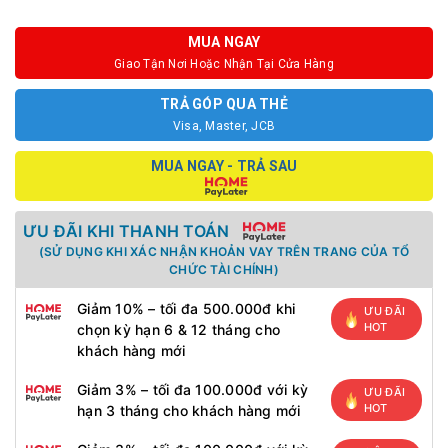
MUA NGAY
Giao Tận Nơi Hoặc Nhận Tại Cửa Hàng
TRẢ GÓP QUA THẺ
Visa, Master, JCB
MUA NGAY - TRẢ SAU
ƯU ĐÃI KHI THANH TOÁN
(SỬ DỤNG KHI XÁC NHẬN KHOẢN VAY TRÊN TRANG CỦA TỔ
CHỨC TÀI CHÍNH)
Giảm 10% – tối đa 500.000đ khi
ƯU ĐÃI
HOT
chọn kỳ hạn 6 & 12 tháng cho
khách hàng mới
Giảm 3% – tối đa 100.000đ với kỳ
ƯU ĐÃI
HOT
hạn 3 tháng cho khách hàng mới